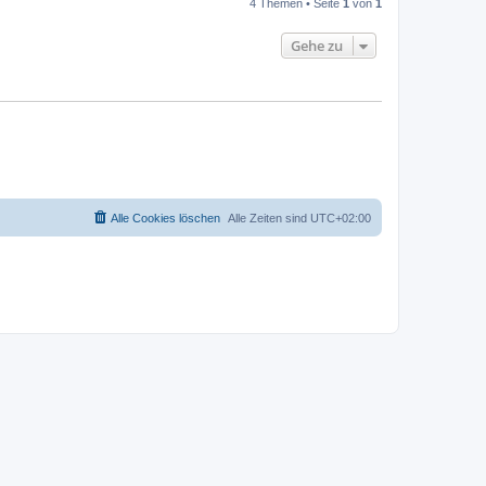
4 Themen • Seite
1
von
1
Gehe zu
Alle Cookies löschen
Alle Zeiten sind
UTC+02:00