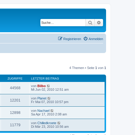
Suche
Erweiterte Suche
Registrieren
Anmelden
4 Themen • Seite
1
von
1
ZUGRIFFE
LETZTER BEITRAG
von
Bilbo
44568
Mi Jun 02, 2010 12:51 am
von
Planet
12201
Fr Mai 07, 2010 10:57 pm
von
Nachael
12898
Sa Apr 17, 2010 2:08 am
von
Chilledkroete
11779
Di Mär 23, 2010 10:56 am