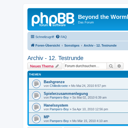
Beyond the Worm
Das Forum
Schnellzugriff
FAQ
Foren-Übersicht
Sonstiges
Archiv - 12. Testrunde
Archiv - 12. Testrunde
Suche
Erw
Neues Thema
THEMEN
Bashgrenze
von
Chilledkroete
»
Mo Mai 24, 2010 8:57 pm
Spielerzusammenlegung
von
Pampers-Boy
»
So Mai 02, 2010 6:39 am
Hanelssystem
von
Pampers-Boy
»
Sa Apr 10, 2010 12:56 pm
MP
von
Pampers-Boy
»
Mo Mär 15, 2010 4:10 am