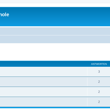
hole
eiterte Suche
ANTWORTEN
3
2
2
2