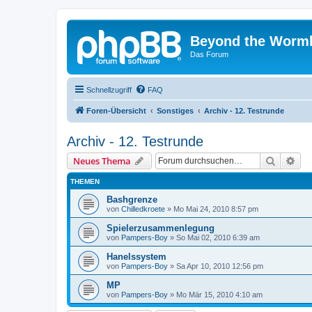
Beyond the Worm
Das Forum
Schnellzugriff
FAQ
Foren-Übersicht
Sonstiges
Archiv - 12. Testrunde
Archiv - 12. Testrunde
Suche
Erw
Neues Thema
THEMEN
Bashgrenze
von
Chilledkroete
»
Mo Mai 24, 2010 8:57 pm
Spielerzusammenlegung
von
Pampers-Boy
»
So Mai 02, 2010 6:39 am
Hanelssystem
von
Pampers-Boy
»
Sa Apr 10, 2010 12:56 pm
MP
von
Pampers-Boy
»
Mo Mär 15, 2010 4:10 am