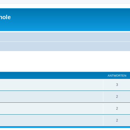
hole
eiterte Suche
ANTWORTEN
3
2
2
2