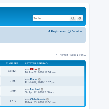
Suche
Erweiterte Suche
Registrieren
Anmelden
4 Themen • Seite
1
von
1
ZUGRIFFE
LETZTER BEITRAG
von
Bilbo
44566
Mi Jun 02, 2010 12:51 am
von
Planet
12199
Fr Mai 07, 2010 10:57 pm
von
Nachael
12895
Sa Apr 17, 2010 2:08 am
von
Chilledkroete
11777
Di Mär 23, 2010 10:56 am