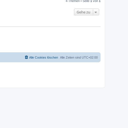
4 Themen • Seite
1
von
1
Gehe zu
Alle Cookies löschen
Alle Zeiten sind
UTC+02:00