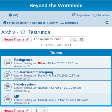
Beyond the Wormhole
FAQ
Registrieren
Anmelden
S
Foren-Übersicht
Sonstiges
Archiv - 12. Testrunde
u
Archiv - 12. Testrunde
c
Suche
Erweiterte Suche
Neues Thema
h
4 Themen • Seite
1
von
1
e
Themen
Bashgrenze
Letzter Beitrag von
Bilbo
«
Mi Jun 02, 2010 12:51 am
Antworten:
3
Spielerzusammenlegung
Letzter Beitrag von
Planet
«
Fr Mai 07, 2010 10:57 pm
Antworten:
2
Hanelssystem
Letzter Beitrag von
Nachael
«
Sa Apr 17, 2010 2:08 am
Antworten:
2
MP
Letzter Beitrag von
Chilledkroete
«
Di Mär 23, 2010 10:56 am
Antworten:
2
Neues Thema