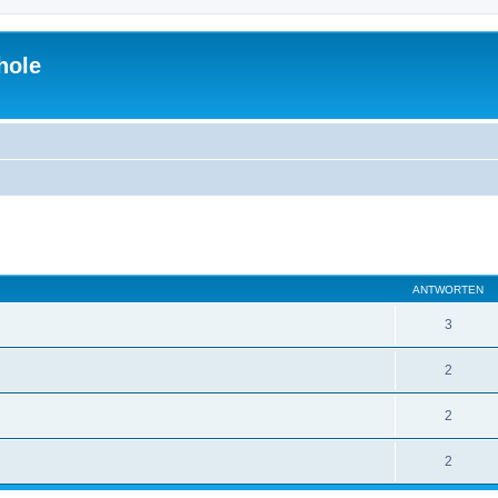
hole
eiterte Suche
ANTWORTEN
3
2
2
2