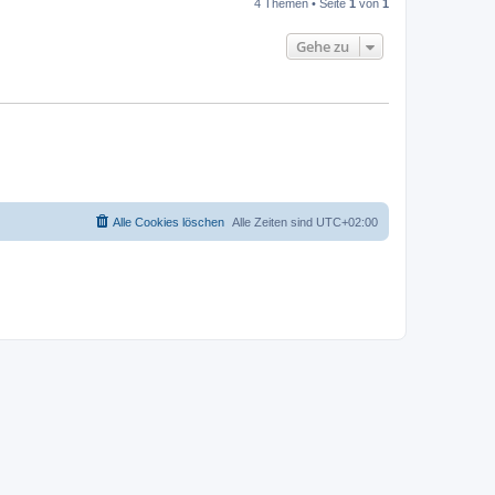
4 Themen • Seite
1
von
1
Gehe zu
Alle Cookies löschen
Alle Zeiten sind
UTC+02:00