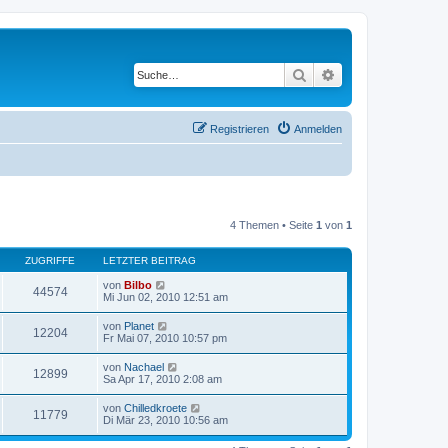
Suche
Erweiterte Suche
Registrieren
Anmelden
4 Themen • Seite
1
von
1
ZUGRIFFE
LETZTER BEITRAG
von
Bilbo
44574
Mi Jun 02, 2010 12:51 am
von
Planet
12204
Fr Mai 07, 2010 10:57 pm
von
Nachael
12899
Sa Apr 17, 2010 2:08 am
von
Chilledkroete
11779
Di Mär 23, 2010 10:56 am