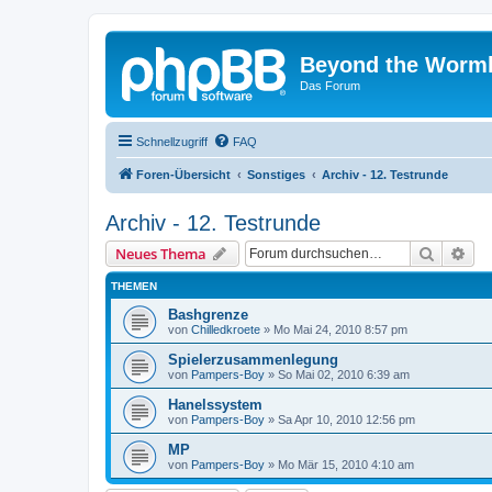
Beyond the Worm
Das Forum
Schnellzugriff
FAQ
Foren-Übersicht
Sonstiges
Archiv - 12. Testrunde
Archiv - 12. Testrunde
Suche
Erw
Neues Thema
THEMEN
Bashgrenze
von
Chilledkroete
»
Mo Mai 24, 2010 8:57 pm
Spielerzusammenlegung
von
Pampers-Boy
»
So Mai 02, 2010 6:39 am
Hanelssystem
von
Pampers-Boy
»
Sa Apr 10, 2010 12:56 pm
MP
von
Pampers-Boy
»
Mo Mär 15, 2010 4:10 am