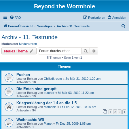
Beyond the Wormhole
FAQ
Registrieren
Anmelden
S
Foren-Übersicht
Sonstiges
Archiv - 11. Testrunde
u
Archiv - 11. Testrunde
c
Moderator:
Moderatoren
h
Suche
Erweiterte Suche
Neues Thema
e
5 Themen • Seite
1
von
1
Themen
Pushen
Letzter Beitrag von
Chilledkroete
«
So Mär 21, 2010 1:20 am
Antworten:
18
Die Enten sind gerupft
Letzter Beitrag von
cutcher
«
Mi Mär 03, 2010 11:22 am
Antworten:
19
Kriegserklärung der 1.4 an die 1.5
Letzter Beitrag von
Memphis
«
Fr Feb 12, 2010 10:26 am
Antworten:
94
1
2
3
4
Weihnachts-WS
Letzter Beitrag von
Planet
«
Fr Dez 25, 2009 1:05 pm
Antworten:
1