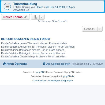
Trustanmeldung
Letzter Beitrag von
Planet
«
Mo Dez 14, 2009 7:35 pm
Antworten:
17
Neues Thema
5 Themen • Seite
1
von
1
Gehe zu
BERECHTIGUNGEN IN DIESEM FORUM
Du darfst
keine
neuen Themen in diesem Forum erstellen.
Du darfst
keine
Antworten zu Themen in diesem Forum erstellen.
Du darfst deine Beiträge in diesem Forum
nicht
ändern.
Du darfst deine Beiträge in diesem Forum
nicht
löschen.
Du darfst
keine
Dateianhänge in diesem Forum erstellen.
Foren-Übersicht
Alle Cookies löschen
Alle Zeiten sind
UTC+02:00
Powered by
phpBB
® Forum Software © phpBB Limited
Deutsche Übersetzung durch
phpBB.de
Datenschutz
|
Nutzungsbedingungen