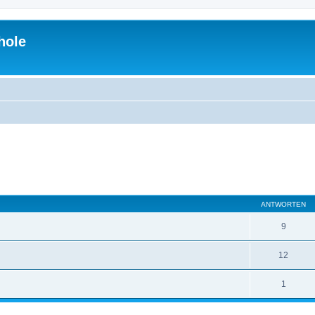
hole
eiterte Suche
ANTWORTEN
9
12
1