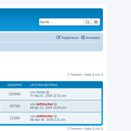
Suche
Erweiterte Suche
Registrieren
Anmelden
3 Themen • Seite
1
von
1
ZUGRIFFE
LETZTER BEITRAG
von
Xanka
150984
Fr Mai 01, 2009 11:52 pm
von
mifritscher
30788
Mi Apr 22, 2009 10:54 pm
von
mifritscher
12386
Mo Apr 06, 2009 2:31 am
3 Themen • Seite
1
von
1