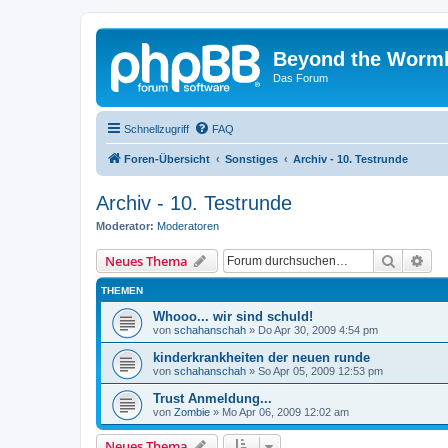
Beyond the Worm
Das Forum
Schnellzugriff
FAQ
Foren-Übersicht
Sonstiges
Archiv - 10. Testrunde
Archiv - 10. Testrunde
Moderator:
Moderatoren
Suche
Erw
Neues Thema
THEMEN
Whooo... wir sind schuld!
von
schahanschah
»
Do Apr 30, 2009 4:54 pm
kinderkrankheiten der neuen runde
von
schahanschah
»
So Apr 05, 2009 12:53 pm
Trust Anmeldung...
von
Zombie
»
Mo Apr 06, 2009 12:02 am
Neues Thema