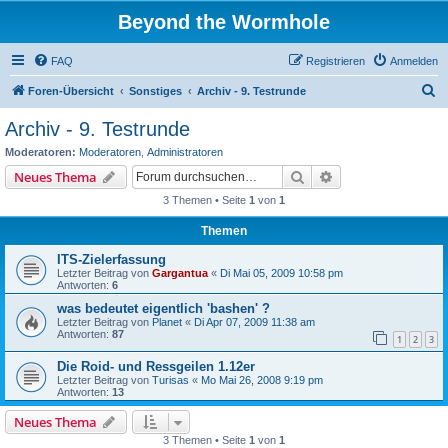
Beyond the Wormhole
FAQ
Registrieren
Anmelden
S
Foren-Übersicht
Sonstiges
Archiv - 9. Testrunde
u
Archiv - 9. Testrunde
c
Moderatoren:
Moderatoren
,
Administratoren
h
Suche
Erweiterte Suche
Neues Thema
e
3 Themen • Seite
1
von
1
Themen
ITS-Zielerfassung
Letzter Beitrag von
Gargantua
«
Di Mai 05, 2009 10:58 pm
Antworten:
6
was bedeutet eigentlich 'bashen' ?
Letzter Beitrag von
Planet
«
Di Apr 07, 2009 11:38 am
Antworten:
87
1
2
3
Die Roid- und Ressgeilen 1.12er
Letzter Beitrag von
Turisas
«
Mo Mai 26, 2008 9:19 pm
Antworten:
13
Neues Thema
3 Themen • Seite
1
von
1