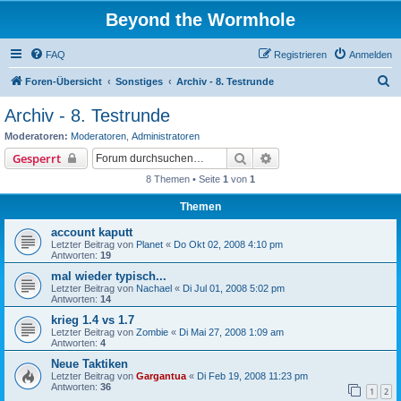
Beyond the Wormhole
FAQ
Registrieren
Anmelden
S
Foren-Übersicht
Sonstiges
Archiv - 8. Testrunde
u
Archiv - 8. Testrunde
c
Moderatoren:
Moderatoren
,
Administratoren
h
Suche
Erweiterte Suche
Gesperrt
e
8 Themen • Seite
1
von
1
Themen
account kaputt
Letzter Beitrag von
Planet
«
Do Okt 02, 2008 4:10 pm
Antworten:
19
mal wieder typisch...
Letzter Beitrag von
Nachael
«
Di Jul 01, 2008 5:02 pm
Antworten:
14
krieg 1.4 vs 1.7
Letzter Beitrag von
Zombie
«
Di Mai 27, 2008 1:09 am
Antworten:
4
Neue Taktiken
Letzter Beitrag von
Gargantua
«
Di Feb 19, 2008 11:23 pm
Antworten:
36
1
2