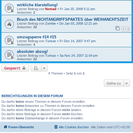
wirkliche klarstellung!
Letzter Beitrag von
Nomad
«
Fr Jan 25, 2008 5:11 pm
Antworten:
2
Bruch des NICHTANGRIFFSPAKTES über WEIHANCHTSZEIT
Letzter Beitrag von
Zombie
«
Do Jan 03, 2008 12:21 am
Antworten:
32
1
2
umzugsperre #14 #15
Letzter Beitrag von
Turisas
«
Fr Dez 14, 2007 4:47 pm
Antworten:
4
absoluter abzug!
Letzter Beitrag von
Turisas
«
Sa Nov 24, 2007 11:04 pm
Antworten:
22
Gesperrt
8 Themen • Seite
1
von
1
Gehe zu
BERECHTIGUNGEN IN DIESEM FORUM
Du darfst
keine
neuen Themen in diesem Forum erstellen.
Du darfst
keine
Antworten zu Themen in diesem Forum erstellen.
Du darfst deine Beiträge in diesem Forum
nicht
ändern.
Du darfst deine Beiträge in diesem Forum
nicht
löschen.
Du darfst
keine
Dateianhänge in diesem Forum erstellen.
Foren-Übersicht
Alle Cookies löschen
Alle Zeiten sind
UTC+02:00