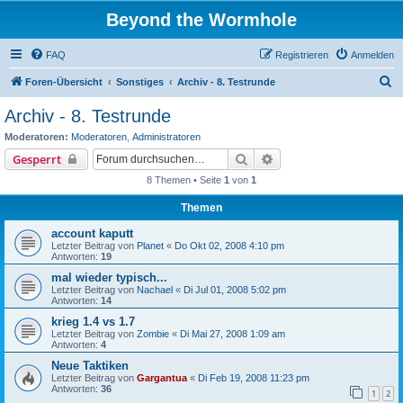
Beyond the Wormhole
FAQ
Registrieren
Anmelden
S
Foren-Übersicht
Sonstiges
Archiv - 8. Testrunde
u
Archiv - 8. Testrunde
c
Moderatoren:
Moderatoren
,
Administratoren
h
Suche
Erweiterte Suche
Gesperrt
e
8 Themen • Seite
1
von
1
Themen
account kaputt
Letzter Beitrag von
Planet
«
Do Okt 02, 2008 4:10 pm
Antworten:
19
mal wieder typisch...
Letzter Beitrag von
Nachael
«
Di Jul 01, 2008 5:02 pm
Antworten:
14
krieg 1.4 vs 1.7
Letzter Beitrag von
Zombie
«
Di Mai 27, 2008 1:09 am
Antworten:
4
Neue Taktiken
Letzter Beitrag von
Gargantua
«
Di Feb 19, 2008 11:23 pm
Antworten:
36
1
2