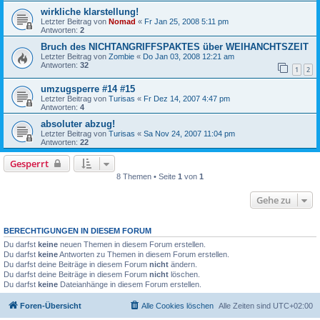
wirkliche klarstellung!
Letzter Beitrag von
Nomad
«
Fr Jan 25, 2008 5:11 pm
Antworten:
2
Bruch des NICHTANGRIFFSPAKTES über WEIHANCHTSZEIT
Letzter Beitrag von
Zombie
«
Do Jan 03, 2008 12:21 am
Antworten:
32
1
2
umzugsperre #14 #15
Letzter Beitrag von
Turisas
«
Fr Dez 14, 2007 4:47 pm
Antworten:
4
absoluter abzug!
Letzter Beitrag von
Turisas
«
Sa Nov 24, 2007 11:04 pm
Antworten:
22
Gesperrt
8 Themen • Seite
1
von
1
Gehe zu
BERECHTIGUNGEN IN DIESEM FORUM
Du darfst
keine
neuen Themen in diesem Forum erstellen.
Du darfst
keine
Antworten zu Themen in diesem Forum erstellen.
Du darfst deine Beiträge in diesem Forum
nicht
ändern.
Du darfst deine Beiträge in diesem Forum
nicht
löschen.
Du darfst
keine
Dateianhänge in diesem Forum erstellen.
Foren-Übersicht
Alle Cookies löschen
Alle Zeiten sind
UTC+02:00