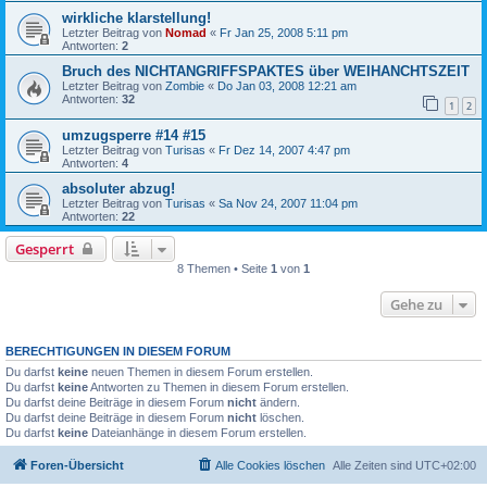
wirkliche klarstellung!
Letzter Beitrag von
Nomad
«
Fr Jan 25, 2008 5:11 pm
Antworten:
2
Bruch des NICHTANGRIFFSPAKTES über WEIHANCHTSZEIT
Letzter Beitrag von
Zombie
«
Do Jan 03, 2008 12:21 am
Antworten:
32
1
2
umzugsperre #14 #15
Letzter Beitrag von
Turisas
«
Fr Dez 14, 2007 4:47 pm
Antworten:
4
absoluter abzug!
Letzter Beitrag von
Turisas
«
Sa Nov 24, 2007 11:04 pm
Antworten:
22
Gesperrt
8 Themen • Seite
1
von
1
Gehe zu
BERECHTIGUNGEN IN DIESEM FORUM
Du darfst
keine
neuen Themen in diesem Forum erstellen.
Du darfst
keine
Antworten zu Themen in diesem Forum erstellen.
Du darfst deine Beiträge in diesem Forum
nicht
ändern.
Du darfst deine Beiträge in diesem Forum
nicht
löschen.
Du darfst
keine
Dateianhänge in diesem Forum erstellen.
Foren-Übersicht
Alle Cookies löschen
Alle Zeiten sind
UTC+02:00