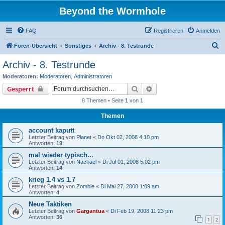
Beyond the Wormhole
FAQ
Registrieren
Anmelden
S
Foren-Übersicht
Sonstiges
Archiv - 8. Testrunde
u
Archiv - 8. Testrunde
c
Moderatoren:
Moderatoren
,
Administratoren
h
Suche
Erweiterte Suche
Gesperrt
e
8 Themen • Seite
1
von
1
Themen
account kaputt
Letzter Beitrag von
Planet
«
Do Okt 02, 2008 4:10 pm
Antworten:
19
mal wieder typisch...
Letzter Beitrag von
Nachael
«
Di Jul 01, 2008 5:02 pm
Antworten:
14
krieg 1.4 vs 1.7
Letzter Beitrag von
Zombie
«
Di Mai 27, 2008 1:09 am
Antworten:
4
Neue Taktiken
Letzter Beitrag von
Gargantua
«
Di Feb 19, 2008 11:23 pm
Antworten:
36
1
2