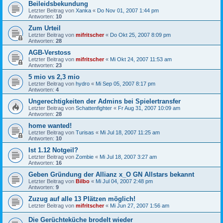
Beileidsbekundung
Letzter Beitrag von
Xanka
«
Do Nov 01, 2007 1:44 pm
Antworten:
10
Zum Urteil
Letzter Beitrag von
mifritscher
«
Do Okt 25, 2007 8:09 pm
Antworten:
28
AGB-Verstoss
Letzter Beitrag von
mifritscher
«
Mi Okt 24, 2007 11:53 am
Antworten:
23
5 mio vs 2,3 mio
Letzter Beitrag von
hydro
«
Mi Sep 05, 2007 8:17 pm
Antworten:
4
Ungerechtigkeiten der Admins bei Spielertransfer
Letzter Beitrag von
Schattenfighter
«
Fr Aug 31, 2007 10:09 am
Antworten:
28
home wanted!
Letzter Beitrag von
Turisas
«
Mi Jul 18, 2007 11:25 am
Antworten:
10
Ist 1.12 Notgeil?
Letzter Beitrag von
Zombie
«
Mi Jul 18, 2007 3:27 am
Antworten:
16
Geben Gründung der Allianz x_O GN Allstars bekannt
Letzter Beitrag von
Bilbo
«
Mi Jul 04, 2007 2:48 pm
Antworten:
9
Zuzug auf alle 13 Plätzen möglich!
Letzter Beitrag von
mifritscher
«
Mi Jun 27, 2007 1:56 am
Die Gerüchteküche brodelt wieder