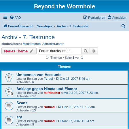
Beyond the Wormhole
FAQ
Registrieren
Anmelden
S
Foren-Übersicht
Sonstiges
Archiv - 7. Testrunde
u
Archiv - 7. Testrunde
c
Moderatoren:
Moderatoren
,
Administratoren
h
Suche
Erweiterte Suche
Neues Thema
e
14 Themen • Seite
1
von
1
Themen
Umbennen von Accounts
Letzter Beitrag von
Fyrael
«
Di Okt 16, 2007 5:46 am
Antworten:
6
Anklage gegen Hinata und Flamor
Letzter Beitrag von
mifritscher
«
Mo Jul 02, 2007 8:23 pm
Antworten:
17
Scans
Letzter Beitrag von
Nomad
«
Mi Dez 19, 2007 12:12 am
Antworten:
13
sry
Letzter Beitrag von
Nomad
«
Di Nov 27, 2007 11:24 am
Antworten:
9