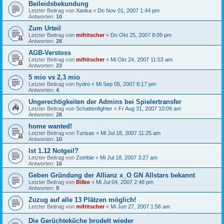
Beileidsbekundung
Letzter Beitrag von
Xanka
«
Do Nov 01, 2007 1:44 pm
Antworten:
10
Zum Urteil
Letzter Beitrag von
mifritscher
«
Do Okt 25, 2007 8:09 pm
Antworten:
28
AGB-Verstoss
Letzter Beitrag von
mifritscher
«
Mi Okt 24, 2007 11:53 am
Antworten:
23
5 mio vs 2,3 mio
Letzter Beitrag von
hydro
«
Mi Sep 05, 2007 8:17 pm
Antworten:
4
Ungerechtigkeiten der Admins bei Spielertransfer
Letzter Beitrag von
Schattenfighter
«
Fr Aug 31, 2007 10:09 am
Antworten:
28
home wanted!
Letzter Beitrag von
Turisas
«
Mi Jul 18, 2007 11:25 am
Antworten:
10
Ist 1.12 Notgeil?
Letzter Beitrag von
Zombie
«
Mi Jul 18, 2007 3:27 am
Antworten:
16
Geben Gründung der Allianz x_O GN Allstars bekannt
Letzter Beitrag von
Bilbo
«
Mi Jul 04, 2007 2:48 pm
Antworten:
9
Zuzug auf alle 13 Plätzen möglich!
Letzter Beitrag von
mifritscher
«
Mi Jun 27, 2007 1:56 am
Die Gerüchteküche brodelt wieder