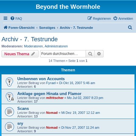
Beyond the Wormhole
FAQ
Registrieren
Anmelden
S
Foren-Übersicht
Sonstiges
Archiv - 7. Testrunde
u
Archiv - 7. Testrunde
c
Moderatoren:
Moderatoren
,
Administratoren
h
Suche
Erweiterte Suche
Neues Thema
e
14 Themen • Seite
1
von
1
Themen
Umbennen von Accounts
Letzter Beitrag von
Fyrael
«
Di Okt 16, 2007 5:46 am
Antworten:
6
Anklage gegen Hinata und Flamor
Letzter Beitrag von
mifritscher
«
Mo Jul 02, 2007 8:23 pm
Antworten:
17
Scans
Letzter Beitrag von
Nomad
«
Mi Dez 19, 2007 12:12 am
Antworten:
13
sry
Letzter Beitrag von
Nomad
«
Di Nov 27, 2007 11:24 am
Antworten:
9