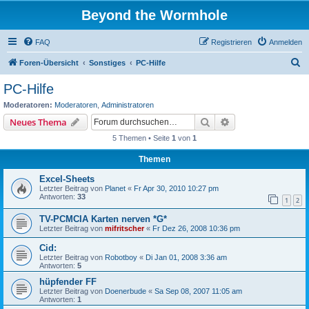
Beyond the Wormhole
FAQ
Registrieren
Anmelden
S
Foren-Übersicht
Sonstiges
PC-Hilfe
u
PC-Hilfe
c
Moderatoren:
Moderatoren
,
Administratoren
h
Suche
Erweiterte Suche
Neues Thema
e
5 Themen • Seite
1
von
1
Themen
Excel-Sheets
Letzter Beitrag von
Planet
«
Fr Apr 30, 2010 10:27 pm
Antworten:
33
1
2
TV-PCMCIA Karten nerven *G*
Letzter Beitrag von
mifritscher
«
Fr Dez 26, 2008 10:36 pm
Cid:
Letzter Beitrag von
Robotboy
«
Di Jan 01, 2008 3:36 am
Antworten:
5
hüpfender FF
Letzter Beitrag von
Doenerbude
«
Sa Sep 08, 2007 11:05 am
Antworten:
1