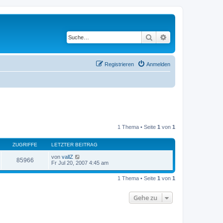
Suche
Erweiterte Suche
Registrieren
Anmelden
1 Thema • Seite
1
von
1
ZUGRIFFE
LETZTER BEITRAG
von
vallZ
85966
Fr Jul 20, 2007 4:45 am
1 Thema • Seite
1
von
1
Gehe zu