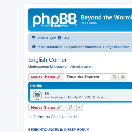
Beyond the Worm
Das Forum
Schnellzugriff
FAQ
Foren-Übersicht
Beyond the Wormhole
English Corner
English Corner
Moderatoren:
Moderatoren
,
Administratoren
Suche
Erw
Neues Thema
THEMEN
Hi
von
PooHead
»
Mo Mai 07, 2007 11:22 am
Neues Thema
Zurück zur Foren-Übersicht
BERECHTIGUNGEN IN DIESEM FORUM