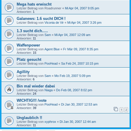
Mega hats erwischt
Letzter Beitrag von
Roadrunner
«
Mi Apr 04, 2007 9:05 pm
Antworten:
1
Galanews: 1.6 sucht DICH !
Letzter Beitrag von
Viconia de Vir
«
Mi Apr 04, 2007 3:26 pm
1.3 sucht dich.....
Letzter Beitrag von
Sam
«
Mi Apr 04, 2007 12:09 am
Antworten:
11
Waffenpower
Letzter Beitrag von
Agent Blue
«
Fr Mär 09, 2007 8:35 pm
Antworten:
15
Platz gesucht
Letzter Beitrag von
PooHead
«
Sa Feb 24, 2007 10:15 pm
Agillity
Letzter Beitrag von
Sam
«
Mo Feb 19, 2007 5:09 pm
Antworten:
6
Bin mal wieder dabei
Letzter Beitrag von
Niaga
«
Do Feb 08, 2007 8:02 pm
Antworten:
24
WICHTIG!!! /vote
Letzter Beitrag von
PooHead
«
Di Jan 30, 2007 12:53 am
Antworten:
39
1
2
Unglaublich !!
Letzter Beitrag von
xyphrox
«
Di Jan 30, 2007 12:44 am
Antworten:
11