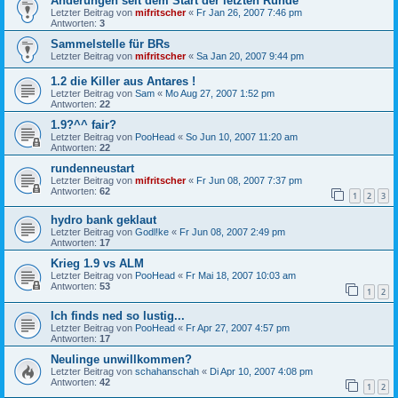
Änderungen seit dem Start der letzten Runde
Letzter Beitrag von
mifritscher
«
Fr Jan 26, 2007 7:46 pm
Antworten:
3
Sammelstelle für BRs
Letzter Beitrag von
mifritscher
«
Sa Jan 20, 2007 9:44 pm
1.2 die Killer aus Antares !
Letzter Beitrag von
Sam
«
Mo Aug 27, 2007 1:52 pm
Antworten:
22
1.9?^^ fair?
Letzter Beitrag von
PooHead
«
So Jun 10, 2007 11:20 am
Antworten:
22
rundenneustart
Letzter Beitrag von
mifritscher
«
Fr Jun 08, 2007 7:37 pm
Antworten:
62
1
2
3
hydro bank geklaut
Letzter Beitrag von
Godl!ke
«
Fr Jun 08, 2007 2:49 pm
Antworten:
17
Krieg 1.9 vs ALM
Letzter Beitrag von
PooHead
«
Fr Mai 18, 2007 10:03 am
Antworten:
53
1
2
Ich finds ned so lustig...
Letzter Beitrag von
PooHead
«
Fr Apr 27, 2007 4:57 pm
Antworten:
17
Neulinge unwillkommen?
Letzter Beitrag von
schahanschah
«
Di Apr 10, 2007 4:08 pm
Antworten:
42
1
2