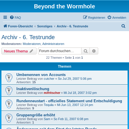
Beyond the Wormhole
FAQ
Registrieren
Anmelden
S
Foren-Übersicht
Sonstiges
Archiv - 6. Testrunde
u
Archiv - 6. Testrunde
c
Moderatoren:
Moderatoren
,
Administratoren
h
Suche
Erweiterte Suche
Neues Thema
e
22 Themen • Seite
1
von
1
Themen
Umbenennen von Accounts
Letzter Beitrag von
cutcher
«
So Jul 29, 2007 5:06 pm
Antworten:
15
Inaktivenlöschung
Letzter Beitrag von
mifritscher
«
Mi Jul 18, 2007 3:02 pm
Rundenneustart - offizielles Statement und Entschuldigung
Letzter Beitrag von
Tequila
«
Mi Jun 13, 2007 12:14 pm
Antworten:
9
Gruppengröße erhöht
Letzter Beitrag von
Sam
«
So Feb 11, 2007 6:08 pm
Antworten:
1