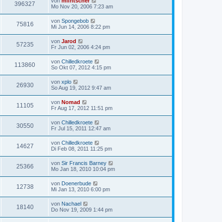
von
mifritscher
396327
Mo Nov 20, 2006 7:23 am
von
Spongebob
75816
Mi Jun 14, 2006 8:22 pm
von
Jarod
57235
Fr Jun 02, 2006 4:24 pm
von
Chilledkroete
113860
So Okt 07, 2012 4:15 pm
von
xplo
26930
So Aug 19, 2012 9:47 am
von
Nomad
11105
Fr Aug 17, 2012 11:51 pm
von
Chilledkroete
30550
Fr Jul 15, 2011 12:47 am
von
Chilledkroete
14627
Di Feb 08, 2011 11:25 pm
von
Sir Francis Barney
25366
Mo Jan 18, 2010 10:04 pm
von
Doenerbude
12738
Mi Jan 13, 2010 6:00 pm
von
Nachael
18140
Do Nov 19, 2009 1:44 pm