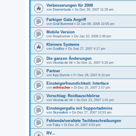
Verbesserungen für 2008
von
Doenerbude
»
So Dez 30, 2007 11:39 am
Farbiger Gala Angriff
von
Graf Bummsti
»
Di Jan 08, 2008 10:05 pm
Mobile Version
von
Roadrunner
»
Do Jan 10, 2008 2:48 pm
Kleinere Systeme
von
Godl!ke
»
Do Sep 27, 2007 4:17 pm
Die ganzen Änderungen
von
Viconia de Vir
»
So Nov 11, 2007 6:26 pm
Partner
von
Kyp Durron
»
Fr Dez 28, 2007 8:10 pm
Einsteigerfreundichkeit: Interface
von
mifritscher
»
Di Dez 25, 2007 2:57 pm
Vorschlag: Roidtauschbörse
von
Viconia de Vir
»
So Dez 23, 2007 1:41 pm
Einsteigergalla mit Supportadmins
von
Skywalker
»
Do Dez 27, 2007 10:53 am
Fehlende/veraltete Techbeschreibungen
von
Faky
»
Di Dez 25, 2007 4:03 pm
RV...