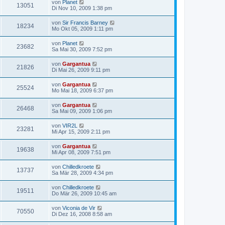
von
Planet
13051
Di Nov 10, 2009 1:38 pm
von
Sir Francis Barney
18234
Mo Okt 05, 2009 1:11 pm
von
Planet
23682
Sa Mai 30, 2009 7:52 pm
von
Gargantua
21826
Di Mai 26, 2009 9:11 pm
von
Gargantua
25524
Mo Mai 18, 2009 6:37 pm
von
Gargantua
26468
Sa Mai 09, 2009 1:06 pm
von
VIR2L
23281
Mi Apr 15, 2009 2:11 pm
von
Gargantua
19638
Mi Apr 08, 2009 7:51 pm
von
Chilledkroete
13737
Sa Mär 28, 2009 4:34 pm
von
Chilledkroete
19511
Do Mär 26, 2009 10:45 am
von
Viconia de Vir
70550
Di Dez 16, 2008 8:58 am