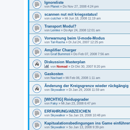
Ignoreliste
von
Planet
»
Do Nov 27, 2008 4:24 pm
scannen nut mit kriegsstatus!
von
cutcher
»
Mi Jun 18, 2008 11:19 am
Transport Modul?
von
Lemke
»
Do Apr 24, 2008 12:01 am
Vorwarnung beim U-mode-Modus
von
Tal-Rasha
»
Di Jul 24, 2007 12:25 pm
Amplifier Charger
von
Graf Bummsti
»
Do Feb 07, 2008 7:56 am
Diskussion Masterplan
von
Nomad
»
Di Okt 30, 2007 8:20 pm
Gaskosten
von
Nachael
»
Mi Feb 06, 2008 1:11 am
Änderung der Kreigsgrenze wieder rückgängig
von
Skywalker
»
Di Jan 29, 2008 11:59 am
[WICHTIG] Roidupgrader
von
Faky
»
Mi Jan 23, 2008 6:47 pm
ERFAHRUNG/ABZEICHEN
von
Skywalker
»
Sa Jan 19, 2008 10:48 pm
Kapitualationsbedingungen ins Game einführen
von
Skywalker
»
So Jan 13, 2008 9:39 pm