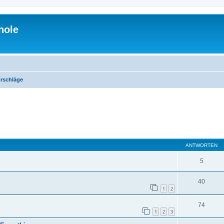
hole
rschläge
eiterte Suche
ANTWORTEN
5
40
1
2
74
1
2
3