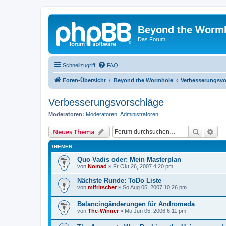
Beyond the Worm
Das Forum
Schnellzugriff
FAQ
Foren-Übersicht
Beyond the Wormhole
Verbesserungsvo
Verbesserungsvorschläge
Moderatoren:
Moderatoren
,
Administratoren
Suche
Erw
Neues Thema
THEMEN
Quo Vadis oder: Mein Masterplan
von
Nomad
»
Fr Okt 26, 2007 4:20 pm
Nächste Runde: ToDo Liste
von
mifritscher
»
So Aug 05, 2007 10:26 pm
Balancingänderungen für Andromeda
von
The-Winner
»
Mo Jun 05, 2006 6:11 pm