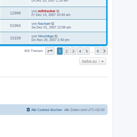
Di Dez 25, 2007 2:18 am
von
mifritscher
12999
Fr Dez 14, 2007 10:44 am
von
Nachael
51964
Sa Dez 01, 2007 12:08 am
von
VinceVega
15339
Do Nov 29, 2007 2:40 pm
Seite
1
von
9
1
2
3
4
5
9
Nächste
404 Themen
…
Gehe zu
Alle Cookies löschen
Alle Zeiten sind
UTC+02:00