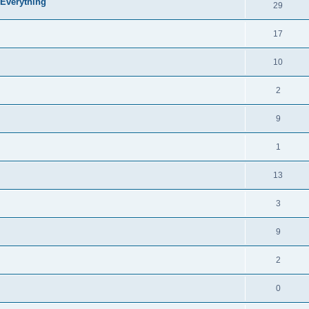
 Everything
29
17
10
2
9
1
13
3
9
2
0