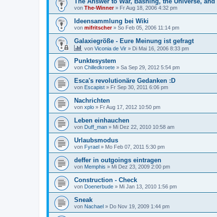
The Answer to War, Bashing, the Universe, and
von
The-Winner
»
Fr Aug 18, 2006 4:32 pm
Ideensammlung bei Wiki
von
mifritscher
»
So Feb 05, 2006 11:14 pm
Galaxiegröße - Eure Meinung ist gefragt
von
Viconia de Vir
»
Di Mai 16, 2006 8:33 pm
Punktesystem
von
Chilledkroete
»
Sa Sep 29, 2012 5:54 pm
Esca's revolutionäre Gedanken :D
von
Escapist
»
Fr Sep 30, 2011 6:06 pm
Nachrichten
von
xplo
»
Fr Aug 17, 2012 10:50 pm
Leben einhauchen
von
Duff_man
»
Mi Dez 22, 2010 10:58 am
Urlaubsmodus
von
Fyrael
»
Mo Feb 07, 2011 5:30 pm
deffer in outgoings eintragen
von
Memphis
»
Mi Dez 23, 2009 2:00 pm
Construction - Check
von
Doenerbude
»
Mi Jan 13, 2010 1:56 pm
Sneak
von
Nachael
»
Do Nov 19, 2009 1:44 pm