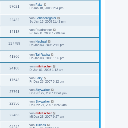
von
Faky
97021
Fr Jan 18, 2008 1:54 pm
von
Schattenfighter
22432
So Jan 13, 2008 11:42 pm
von
Roadrunner
14118
Fr Jan 11, 2008 12:00 am
von
Nachael
117789
Do Jan 03, 2008 2:16 pm
von
Tal-Rasha
41866
Do Jan 03, 2008 1:06 pm
von
mifritscher
24108
Di Jan 01, 2008 1:12 am
von
Faky
17543
Fr Dez 28, 2007 3:12 pm
von
Skywalker
27761
Do Dez 27, 2007 12:41 pm
von
Skywalker
22356
Do Dez 27, 2007 10:53 am
von
mifritscher
22463
Mi Dez 26, 2007 9:27 am
von
Turisas
94242