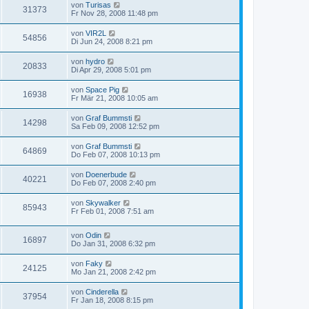
von
Turisas
31373
Fr Nov 28, 2008 11:48 pm
von
VIR2L
54856
Di Jun 24, 2008 8:21 pm
von
hydro
20833
Di Apr 29, 2008 5:01 pm
von
Space Pig
16938
Fr Mär 21, 2008 10:05 am
von
Graf Bummsti
14298
Sa Feb 09, 2008 12:52 pm
von
Graf Bummsti
64869
Do Feb 07, 2008 10:13 pm
von
Doenerbude
40221
Do Feb 07, 2008 2:40 pm
von
Skywalker
85943
Fr Feb 01, 2008 7:51 am
von
Odin
16897
Do Jan 31, 2008 6:32 pm
von
Faky
24125
Mo Jan 21, 2008 2:42 pm
von
Cinderella
37954
Fr Jan 18, 2008 8:15 pm