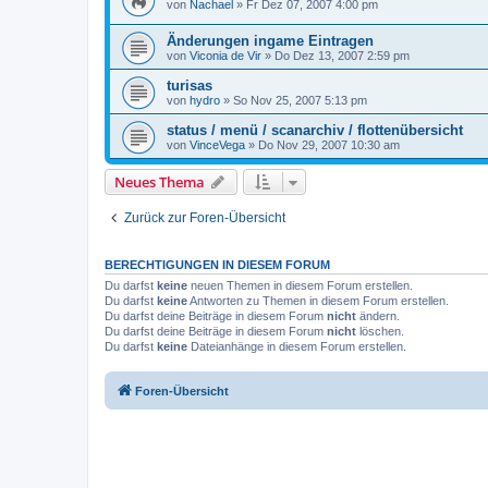
von
Nachael
»
Fr Dez 07, 2007 4:00 pm
Änderungen ingame Eintragen
von
Viconia de Vir
»
Do Dez 13, 2007 2:59 pm
turisas
von
hydro
»
So Nov 25, 2007 5:13 pm
status / menü / scanarchiv / flottenübersicht
von
VinceVega
»
Do Nov 29, 2007 10:30 am
Neues Thema
Zurück zur Foren-Übersicht
BERECHTIGUNGEN IN DIESEM FORUM
Du darfst
keine
neuen Themen in diesem Forum erstellen.
Du darfst
keine
Antworten zu Themen in diesem Forum erstellen.
Du darfst deine Beiträge in diesem Forum
nicht
ändern.
Du darfst deine Beiträge in diesem Forum
nicht
löschen.
Du darfst
keine
Dateianhänge in diesem Forum erstellen.
Foren-Übersicht