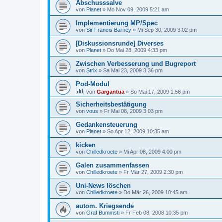
Abschusssalve
von
Planet
»
Mo Nov 09, 2009 5:21 am
Implementierung MP/Spec
von
Sir Francis Barney
»
Mi Sep 30, 2009 3:02 pm
[Diskussionsrunde] Diverses
von
Planet
»
Do Mai 28, 2009 4:33 pm
Zwischen Verbesserung und Bugreport
von
Strix
»
Sa Mai 23, 2009 3:36 pm
Pod-Modul
von
Gargantua
»
So Mai 17, 2009 1:56 pm
Sicherheitsbestätigung
von
vous
»
Fr Mai 08, 2009 3:03 pm
Gedankensteuerung
von
Planet
»
So Apr 12, 2009 10:35 am
kicken
von
Chilledkroete
»
Mi Apr 08, 2009 4:00 pm
Galen zusammenfassen
von
Chilledkroete
»
Fr Mär 27, 2009 2:30 pm
Uni-News löschen
von
Chilledkroete
»
Do Mär 26, 2009 10:45 am
autom. Kriegsende
von
Graf Bummsti
»
Fr Feb 08, 2008 10:35 pm