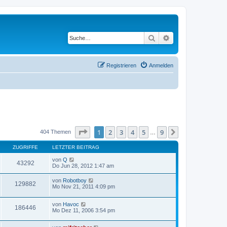
Suche
Erweiterte Suche
Registrieren
Anmelden
Seite
1
von
9
1
2
3
4
5
9
Nächste
404 Themen
…
ZUGRIFFE
LETZTER BEITRAG
von
Q
43292
Do Jun 28, 2012 1:47 am
von
Robotboy
129882
Mo Nov 21, 2011 4:09 pm
von
Havoc
186446
Mo Dez 11, 2006 3:54 pm