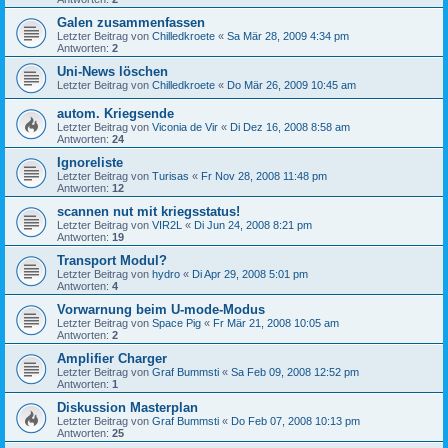
Galen zusammenfassen
Letzter Beitrag von
Chilledkroete
«
Sa Mär 28, 2009 4:34 pm
Antworten:
2
Uni-News löschen
Letzter Beitrag von
Chilledkroete
«
Do Mär 26, 2009 10:45 am
autom. Kriegsende
Letzter Beitrag von
Viconia de Vir
«
Di Dez 16, 2008 8:58 am
Antworten:
24
Ignoreliste
Letzter Beitrag von
Turisas
«
Fr Nov 28, 2008 11:48 pm
Antworten:
12
scannen nut mit kriegsstatus!
Letzter Beitrag von
VIR2L
«
Di Jun 24, 2008 8:21 pm
Antworten:
19
Transport Modul?
Letzter Beitrag von
hydro
«
Di Apr 29, 2008 5:01 pm
Antworten:
4
Vorwarnung beim U-mode-Modus
Letzter Beitrag von
Space Pig
«
Fr Mär 21, 2008 10:05 am
Antworten:
2
Amplifier Charger
Letzter Beitrag von
Graf Bummsti
«
Sa Feb 09, 2008 12:52 pm
Antworten:
1
Diskussion Masterplan
Letzter Beitrag von
Graf Bummsti
«
Do Feb 07, 2008 10:13 pm
Antworten:
25