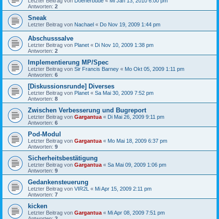
Letzter Beitrag von
Doenerbude
«
Mi Jan 13, 2010 6:00 pm
Antworten:
2
Sneak
Letzter Beitrag von
Nachael
«
Do Nov 19, 2009 1:44 pm
Abschusssalve
Letzter Beitrag von
Planet
«
Di Nov 10, 2009 1:38 pm
Antworten:
2
Implementierung MP/Spec
Letzter Beitrag von
Sir Francis Barney
«
Mo Okt 05, 2009 1:11 pm
Antworten:
6
[Diskussionsrunde] Diverses
Letzter Beitrag von
Planet
«
Sa Mai 30, 2009 7:52 pm
Antworten:
8
Zwischen Verbesserung und Bugreport
Letzter Beitrag von
Gargantua
«
Di Mai 26, 2009 9:11 pm
Antworten:
6
Pod-Modul
Letzter Beitrag von
Gargantua
«
Mo Mai 18, 2009 6:37 pm
Antworten:
9
Sicherheitsbestätigung
Letzter Beitrag von
Gargantua
«
Sa Mai 09, 2009 1:06 pm
Antworten:
9
Gedankensteuerung
Letzter Beitrag von
VIR2L
«
Mi Apr 15, 2009 2:11 pm
Antworten:
7
kicken
Letzter Beitrag von
Gargantua
«
Mi Apr 08, 2009 7:51 pm
Antworten:
2