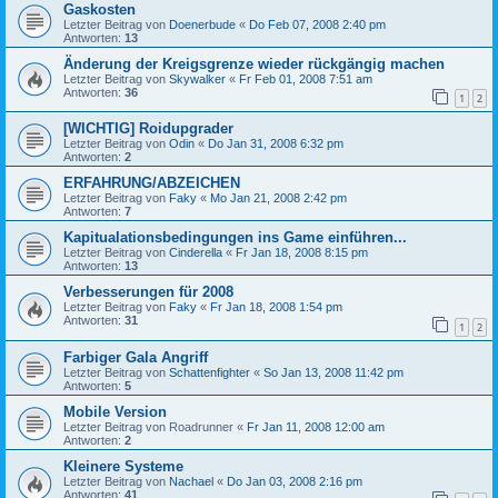
Gaskosten
Letzter Beitrag von
Doenerbude
«
Do Feb 07, 2008 2:40 pm
Antworten:
13
Änderung der Kreigsgrenze wieder rückgängig machen
Letzter Beitrag von
Skywalker
«
Fr Feb 01, 2008 7:51 am
Antworten:
36
1
2
[WICHTIG] Roidupgrader
Letzter Beitrag von
Odin
«
Do Jan 31, 2008 6:32 pm
Antworten:
2
ERFAHRUNG/ABZEICHEN
Letzter Beitrag von
Faky
«
Mo Jan 21, 2008 2:42 pm
Antworten:
7
Kapitualationsbedingungen ins Game einführen...
Letzter Beitrag von
Cinderella
«
Fr Jan 18, 2008 8:15 pm
Antworten:
13
Verbesserungen für 2008
Letzter Beitrag von
Faky
«
Fr Jan 18, 2008 1:54 pm
Antworten:
31
1
2
Farbiger Gala Angriff
Letzter Beitrag von
Schattenfighter
«
So Jan 13, 2008 11:42 pm
Antworten:
5
Mobile Version
Letzter Beitrag von
Roadrunner
«
Fr Jan 11, 2008 12:00 am
Antworten:
2
Kleinere Systeme
Letzter Beitrag von
Nachael
«
Do Jan 03, 2008 2:16 pm
Antworten:
41