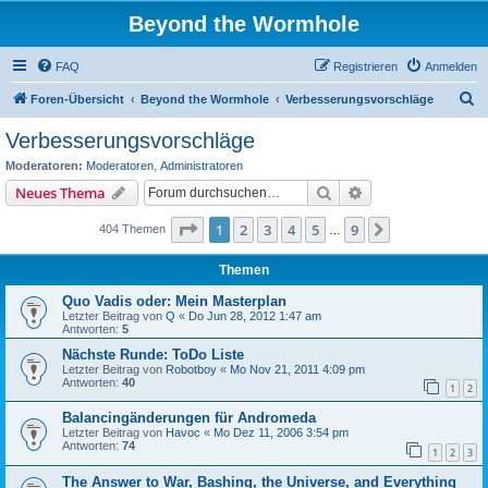
Beyond the Wormhole
FAQ
Registrieren
Anmelden
S
Foren-Übersicht
Beyond the Wormhole
Verbesserungsvorschläge
u
Verbesserungsvorschläge
c
Moderatoren:
Moderatoren
,
Administratoren
h
Suche
Erweiterte Suche
Neues Thema
e
Seite
1
von
9
1
2
3
4
5
9
Nächste
404 Themen
…
Themen
Quo Vadis oder: Mein Masterplan
Letzter Beitrag von
Q
«
Do Jun 28, 2012 1:47 am
Antworten:
5
Nächste Runde: ToDo Liste
Letzter Beitrag von
Robotboy
«
Mo Nov 21, 2011 4:09 pm
Antworten:
40
1
2
Balancingänderungen für Andromeda
Letzter Beitrag von
Havoc
«
Mo Dez 11, 2006 3:54 pm
Antworten:
74
1
2
3
The Answer to War, Bashing, the Universe, and Everything