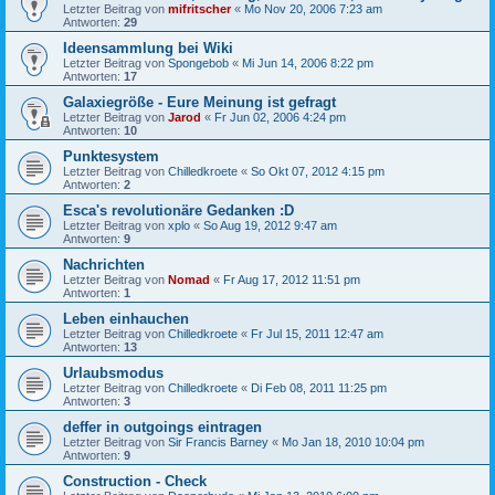
Letzter Beitrag von
mifritscher
«
Mo Nov 20, 2006 7:23 am
Antworten:
29
Ideensammlung bei Wiki
Letzter Beitrag von
Spongebob
«
Mi Jun 14, 2006 8:22 pm
Antworten:
17
Galaxiegröße - Eure Meinung ist gefragt
Letzter Beitrag von
Jarod
«
Fr Jun 02, 2006 4:24 pm
Antworten:
10
Punktesystem
Letzter Beitrag von
Chilledkroete
«
So Okt 07, 2012 4:15 pm
Antworten:
2
Esca's revolutionäre Gedanken :D
Letzter Beitrag von
xplo
«
So Aug 19, 2012 9:47 am
Antworten:
9
Nachrichten
Letzter Beitrag von
Nomad
«
Fr Aug 17, 2012 11:51 pm
Antworten:
1
Leben einhauchen
Letzter Beitrag von
Chilledkroete
«
Fr Jul 15, 2011 12:47 am
Antworten:
13
Urlaubsmodus
Letzter Beitrag von
Chilledkroete
«
Di Feb 08, 2011 11:25 pm
Antworten:
3
deffer in outgoings eintragen
Letzter Beitrag von
Sir Francis Barney
«
Mo Jan 18, 2010 10:04 pm
Antworten:
9
Construction - Check