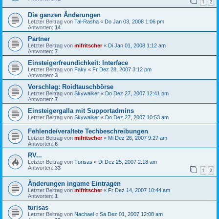
1
2
Die ganzen Änderungen
Letzter Beitrag von
Tal-Rasha
«
Do Jan 03, 2008 1:06 pm
Antworten:
14
Partner
Letzter Beitrag von
mifritscher
«
Di Jan 01, 2008 1:12 am
Antworten:
7
Einsteigerfreundichkeit: Interface
Letzter Beitrag von
Faky
«
Fr Dez 28, 2007 3:12 pm
Antworten:
3
Vorschlag: Roidtauschbörse
Letzter Beitrag von
Skywalker
«
Do Dez 27, 2007 12:41 pm
Antworten:
7
Einsteigergalla mit Supportadmins
Letzter Beitrag von
Skywalker
«
Do Dez 27, 2007 10:53 am
Fehlende/veraltete Techbeschreibungen
Letzter Beitrag von
mifritscher
«
Mi Dez 26, 2007 9:27 am
Antworten:
6
RV...
Letzter Beitrag von
Turisas
«
Di Dez 25, 2007 2:18 am
Antworten:
33
1
2
Änderungen ingame Eintragen
Letzter Beitrag von
mifritscher
«
Fr Dez 14, 2007 10:44 am
Antworten:
1
turisas
Letzter Beitrag von
Nachael
«
Sa Dez 01, 2007 12:08 am