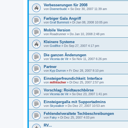
Verbesserungen für 2008
von
Doenerbude
»
So Dez 30, 2007 11:39 am
Farbiger Gala Angriff
von
Graf Bummsti
»
Di Jan 08, 2008 10:05 pm
Mobile Version
von
Roadrunner
»
Do Jan 10, 2008 2:48 pm
Kleinere Systeme
von
Godl!ke
»
Do Sep 27, 2007 4:17 pm
Die ganzen Änderungen
von
Viconia de Vir
»
So Nov 11, 2007 6:26 pm
Partner
von
Kyp Durron
»
Fr Dez 28, 2007 8:10 pm
Einsteigerfreundichkeit: Interface
von
mifritscher
»
Di Dez 25, 2007 2:57 pm
Vorschlag: Roidtauschbörse
von
Viconia de Vir
»
So Dez 23, 2007 1:41 pm
Einsteigergalla mit Supportadmins
von
Skywalker
»
Do Dez 27, 2007 10:53 am
Fehlende/veraltete Techbeschreibungen
von
Faky
»
Di Dez 25, 2007 4:03 pm
RV...