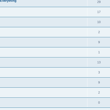
 Everything
29
17
10
2
9
1
13
3
9
2
0