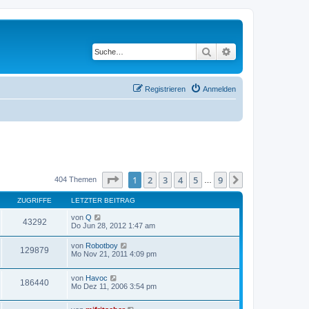
Suche
Erweiterte Suche
Registrieren
Anmelden
Seite
1
von
9
1
2
3
4
5
9
Nächste
404 Themen
…
ZUGRIFFE
LETZTER BEITRAG
von
Q
43292
Do Jun 28, 2012 1:47 am
von
Robotboy
129879
Mo Nov 21, 2011 4:09 pm
von
Havoc
186440
Mo Dez 11, 2006 3:54 pm