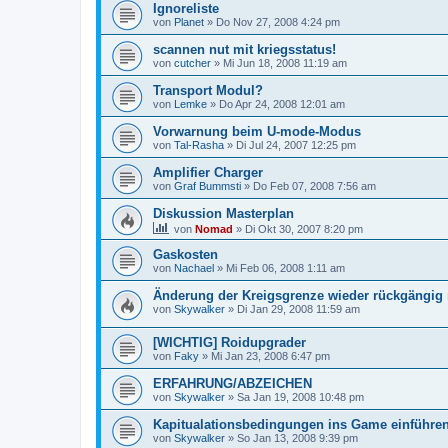
Ignoreliste
von
Planet
»
Do Nov 27, 2008 4:24 pm
scannen nut mit kriegsstatus!
von
cutcher
»
Mi Jun 18, 2008 11:19 am
Transport Modul?
von
Lemke
»
Do Apr 24, 2008 12:01 am
Vorwarnung beim U-mode-Modus
von
Tal-Rasha
»
Di Jul 24, 2007 12:25 pm
Amplifier Charger
von
Graf Bummsti
»
Do Feb 07, 2008 7:56 am
Diskussion Masterplan
von
Nomad
»
Di Okt 30, 2007 8:20 pm
Gaskosten
von
Nachael
»
Mi Feb 06, 2008 1:11 am
Änderung der Kreigsgrenze wieder rückgängig
von
Skywalker
»
Di Jan 29, 2008 11:59 am
[WICHTIG] Roidupgrader
von
Faky
»
Mi Jan 23, 2008 6:47 pm
ERFAHRUNG/ABZEICHEN
von
Skywalker
»
Sa Jan 19, 2008 10:48 pm
Kapitualationsbedingungen ins Game einführen
von
Skywalker
»
So Jan 13, 2008 9:39 pm