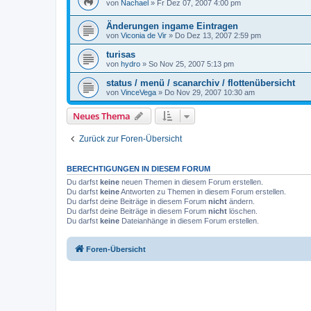
von
Nachael
»
Fr Dez 07, 2007 4:00 pm
Änderungen ingame Eintragen
von
Viconia de Vir
»
Do Dez 13, 2007 2:59 pm
turisas
von
hydro
»
So Nov 25, 2007 5:13 pm
status / menü / scanarchiv / flottenübersicht
von
VinceVega
»
Do Nov 29, 2007 10:30 am
Neues Thema
Zurück zur Foren-Übersicht
BERECHTIGUNGEN IN DIESEM FORUM
Du darfst
keine
neuen Themen in diesem Forum erstellen.
Du darfst
keine
Antworten zu Themen in diesem Forum erstellen.
Du darfst deine Beiträge in diesem Forum
nicht
ändern.
Du darfst deine Beiträge in diesem Forum
nicht
löschen.
Du darfst
keine
Dateianhänge in diesem Forum erstellen.
Foren-Übersicht