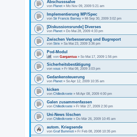
Abschusssalve
von
Planet
»
Mo Nov 09, 2009 5:21 am
Implementierung MP/Spec
von
Sir Francis Barney
»
Mi Sep 30, 2009 3:02 pm
[Diskussionsrunde] Diverses
von
Planet
»
Do Mai 28, 2009 4:33 pm
Zwischen Verbesserung und Bugreport
von
Strix
»
Sa Mai 23, 2009 3:36 pm
Pod-Modul
von
Gargantua
»
So Mai 17, 2009 1:56 pm
Sicherheitsbestätigung
von
vous
»
Fr Mai 08, 2009 3:03 pm
Gedankensteuerung
von
Planet
»
So Apr 12, 2009 10:35 am
kicken
von
Chilledkroete
»
Mi Apr 08, 2009 4:00 pm
Galen zusammenfassen
von
Chilledkroete
»
Fr Mär 27, 2009 2:30 pm
Uni-News löschen
von
Chilledkroete
»
Do Mär 26, 2009 10:45 am
autom. Kriegsende
von
Graf Bummsti
»
Fr Feb 08, 2008 10:35 pm