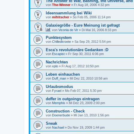
The Answer to War, Bashing, the Universe, and
von
The-Winner
»
Fr Aug 18, 2006 4:32 pm
Ideensammlung bei Wiki
von
mifritscher
»
So Feb 05, 2006 11:14 pm
Galaxiegröße - Eure Meinung ist gefragt
von
Viconia de Vir
»
Di Mai 16, 2006 8:33 pm
Punktesystem
von
Chilledkroete
»
Sa Sep 29, 2012 5:54 pm
Esca's revolutionäre Gedanken :D
von
Escapist
»
Fr Sep 30, 2011 6:06 pm
Nachrichten
von
xplo
»
Fr Aug 17, 2012 10:50 pm
Leben einhauchen
von
Duff_man
»
Mi Dez 22, 2010 10:58 am
Urlaubsmodus
von
Fyrael
»
Mo Feb 07, 2011 5:30 pm
deffer in outgoings eintragen
von
Memphis
»
Mi Dez 23, 2009 2:00 pm
Construction - Check
von
Doenerbude
»
Mi Jan 13, 2010 1:56 pm
Sneak
von
Nachael
»
Do Nov 19, 2009 1:44 pm