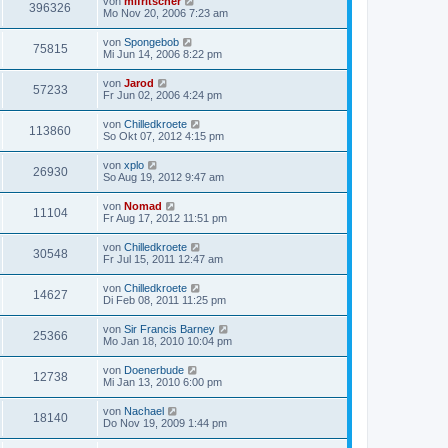
von
mifritscher
396326
Mo Nov 20, 2006 7:23 am
von
Spongebob
75815
Mi Jun 14, 2006 8:22 pm
von
Jarod
57233
Fr Jun 02, 2006 4:24 pm
von
Chilledkroete
113860
So Okt 07, 2012 4:15 pm
von
xplo
26930
So Aug 19, 2012 9:47 am
von
Nomad
11104
Fr Aug 17, 2012 11:51 pm
von
Chilledkroete
30548
Fr Jul 15, 2011 12:47 am
von
Chilledkroete
14627
Di Feb 08, 2011 11:25 pm
von
Sir Francis Barney
25366
Mo Jan 18, 2010 10:04 pm
von
Doenerbude
12738
Mi Jan 13, 2010 6:00 pm
von
Nachael
18140
Do Nov 19, 2009 1:44 pm