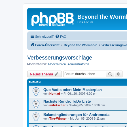
Beyond the Worm
Das Forum
Schnellzugriff
FAQ
Foren-Übersicht
Beyond the Wormhole
Verbesserungsvo
Verbesserungsvorschläge
Moderatoren:
Moderatoren
,
Administratoren
Suche
Erw
Neues Thema
THEMEN
Quo Vadis oder: Mein Masterplan
von
Nomad
»
Fr Okt 26, 2007 4:20 pm
Nächste Runde: ToDo Liste
von
mifritscher
»
So Aug 05, 2007 10:26 pm
Balancingänderungen für Andromeda
von
The-Winner
»
Mo Jun 05, 2006 6:11 pm