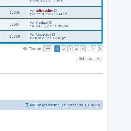
Di Dez 25, 2007 2:18 am
von
mifritscher
12998
Fr Dez 14, 2007 10:44 am
von
Nachael
51964
Sa Dez 01, 2007 12:08 am
von
VinceVega
15339
Do Nov 29, 2007 2:40 pm
Seite
1
von
9
1
2
3
4
5
9
Nächste
404 Themen
…
Gehe zu
Alle Cookies löschen
Alle Zeiten sind
UTC+02:00