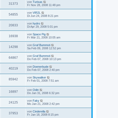
von
Turisas
31373
Fr Nov 28, 2008 11:48 pm
von
VIR2L
54855
Di Jun 24, 2008 8:21 pm
von
hydro
20833
Di Apr 29, 2008 5:01 pm
von
Space Pig
16938
Fr Mär 21, 2008 10:05 am
von
Graf Bummsti
14298
Sa Feb 09, 2008 12:52 pm
von
Graf Bummsti
64867
Do Feb 07, 2008 10:13 pm
von
Doenerbude
40219
Do Feb 07, 2008 2:40 pm
von
Skywalker
85942
Fr Feb 01, 2008 7:51 am
von
Odin
16897
Do Jan 31, 2008 6:32 pm
von
Faky
24125
Mo Jan 21, 2008 2:42 pm
von
Cinderella
37953
Fr Jan 18, 2008 8:15 pm