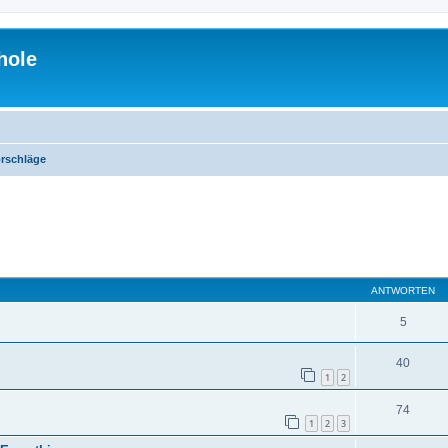
hole
rschläge
eiterte Suche
ANTWORTEN
5
40
1
2
74
1
2
3