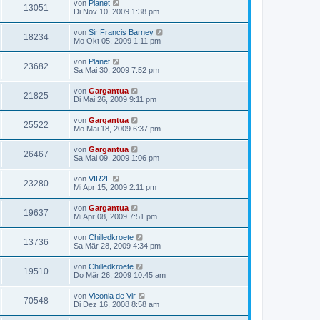
von
Planet
13051
Di Nov 10, 2009 1:38 pm
von
Sir Francis Barney
18234
Mo Okt 05, 2009 1:11 pm
von
Planet
23682
Sa Mai 30, 2009 7:52 pm
von
Gargantua
21825
Di Mai 26, 2009 9:11 pm
von
Gargantua
25522
Mo Mai 18, 2009 6:37 pm
von
Gargantua
26467
Sa Mai 09, 2009 1:06 pm
von
VIR2L
23280
Mi Apr 15, 2009 2:11 pm
von
Gargantua
19637
Mi Apr 08, 2009 7:51 pm
von
Chilledkroete
13736
Sa Mär 28, 2009 4:34 pm
von
Chilledkroete
19510
Do Mär 26, 2009 10:45 am
von
Viconia de Vir
70548
Di Dez 16, 2008 8:58 am