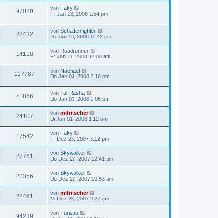
von
Faky
97020
Fr Jan 18, 2008 1:54 pm
von
Schattenfighter
22432
So Jan 13, 2008 11:42 pm
von
Roadrunner
14118
Fr Jan 11, 2008 12:00 am
von
Nachael
117787
Do Jan 03, 2008 2:16 pm
von
Tal-Rasha
41866
Do Jan 03, 2008 1:06 pm
von
mifritscher
24107
Di Jan 01, 2008 1:12 am
von
Faky
17542
Fr Dez 28, 2007 3:12 pm
von
Skywalker
27761
Do Dez 27, 2007 12:41 pm
von
Skywalker
22356
Do Dez 27, 2007 10:53 am
von
mifritscher
22461
Mi Dez 26, 2007 9:27 am
von
Turisas
94239