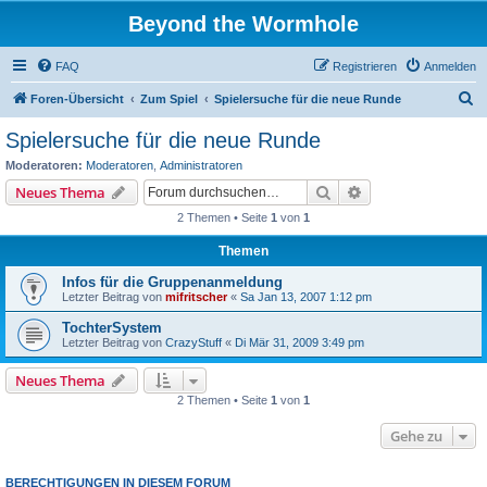
Beyond the Wormhole
FAQ
Registrieren
Anmelden
S
Foren-Übersicht
Zum Spiel
Spielersuche für die neue Runde
u
Spielersuche für die neue Runde
c
Moderatoren:
Moderatoren
,
Administratoren
h
Suche
Erweiterte Suche
Neues Thema
e
2 Themen • Seite
1
von
1
Themen
Infos für die Gruppenanmeldung
Letzter Beitrag von
mifritscher
«
Sa Jan 13, 2007 1:12 pm
TochterSystem
Letzter Beitrag von
CrazyStuff
«
Di Mär 31, 2009 3:49 pm
Neues Thema
2 Themen • Seite
1
von
1
Gehe zu
BERECHTIGUNGEN IN DIESEM FORUM