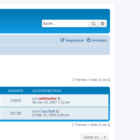
Suche
Erweiterte Suche
Registrieren
Anmelden
2 Themen • Seite
1
von
1
ZUGRIFFE
LETZTER BEITRAG
von
mifritscher
13935
Sa Jan 13, 2007 1:12 pm
von
CrazyStuff
55738
Di Mär 31, 2009 3:49 pm
2 Themen • Seite
1
von
1
Gehe zu