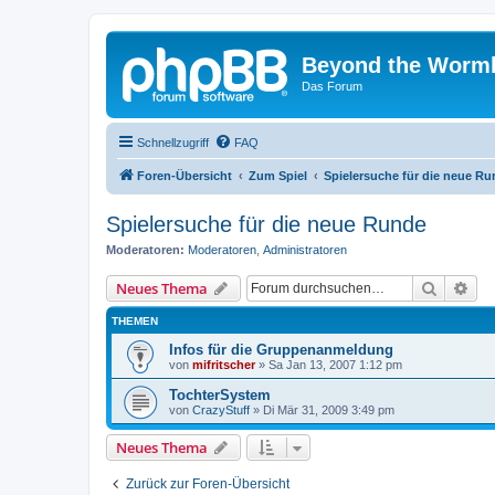
Beyond the Worm
Das Forum
Schnellzugriff
FAQ
Foren-Übersicht
Zum Spiel
Spielersuche für die neue R
Spielersuche für die neue Runde
Moderatoren:
Moderatoren
,
Administratoren
Suche
Erw
Neues Thema
THEMEN
Infos für die Gruppenanmeldung
von
mifritscher
»
Sa Jan 13, 2007 1:12 pm
TochterSystem
von
CrazyStuff
»
Di Mär 31, 2009 3:49 pm
Neues Thema
Zurück zur Foren-Übersicht