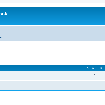
hole
unde
eiterte Suche
ANTWORTEN
0
0