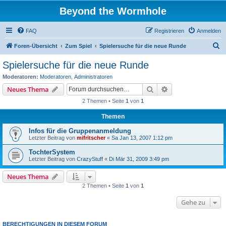
Beyond the Wormhole
FAQ
Registrieren
Anmelden
S
Foren-Übersicht
Zum Spiel
Spielersuche für die neue Runde
u
Spielersuche für die neue Runde
c
Moderatoren:
Moderatoren
,
Administratoren
h
Suche
Erweiterte Suche
Neues Thema
e
2 Themen • Seite
1
von
1
Themen
Infos für die Gruppenanmeldung
Letzter Beitrag von
mifritscher
«
Sa Jan 13, 2007 1:12 pm
TochterSystem
Letzter Beitrag von
CrazyStuff
«
Di Mär 31, 2009 3:49 pm
Neues Thema
2 Themen • Seite
1
von
1
Gehe zu
BERECHTIGUNGEN IN DIESEM FORUM