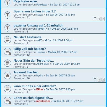
Psychiater ecke
Letzter Beitrag von
PooHead
«
Sa Jan 13, 2007 10:13 am
Sperre von Leuten in der 1.7
Letzter Beitrag von
Naias
«
Sa Jan 06, 2007 2:43 pm
Antworten:
31
1
2
gezielter Umzug auf 1-15 möglich
Letzter Beitrag von
FlaMoR
«
Fr Okt 20, 2006 11:57 pm
Antworten:
1
Neustart Testrunde
Letzter Beitrag von
vallZ
«
Mi Jun 13, 2007 9:50 pm
Antworten:
2
käfig voll mit helden?
Letzter Beitrag von
Turisas
«
Mo Mai 28, 2007 3:47 pm
Antworten:
12
Neuer Skin der Testrunde...
Letzter Beitrag von
Agent Blue
«
Fr Jan 26, 2007 1:43 am
Antworten:
2
Account löschen
Letzter Beitrag von
hydro
«
So Jan 14, 2007 5:08 am
Antworten:
46
1
2
kann mir das einer erklären?
Letzter Beitrag von
Bilbo
«
Sa Jan 06, 2007 3:43 pm
Antworten:
2
Lohnt es sich eigentlich....
Letzter Beitrag von
mifritscher
«
Sa Jan 06, 2007 12:12 pm
Antworten:
3