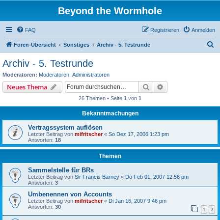
Beyond the Wormhole
FAQ
Registrieren
Anmelden
S
Foren-Übersicht
Sonstiges
Archiv - 5. Testrunde
u
Archiv - 5. Testrunde
c
Moderatoren:
Moderatoren
,
Administratoren
h
Suche
Erweiterte Suche
Neues Thema
e
26 Themen • Seite
1
von
1
Bekanntmachungen
Vertragssystem auflösen
Letzter Beitrag von
mifritscher
«
So Dez 17, 2006 1:23 pm
Antworten:
18
Themen
Sammelstelle für BRs
Letzter Beitrag von
Sir Francis Barney
«
Do Feb 01, 2007 12:56 pm
Antworten:
3
Umbenennen von Accounts
Letzter Beitrag von
mifritscher
«
Di Jan 16, 2007 9:46 pm
Antworten:
30
1
2