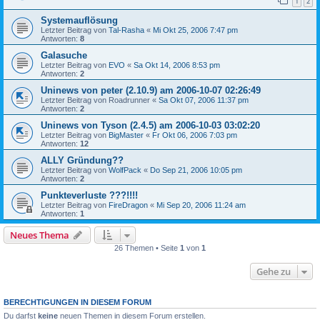
1
2
Systemauflösung
Letzter Beitrag von
Tal-Rasha
«
Mi Okt 25, 2006 7:47 pm
Antworten:
8
Galasuche
Letzter Beitrag von
EVO
«
Sa Okt 14, 2006 8:53 pm
Antworten:
2
Uninews von peter (2.10.9) am 2006-10-07 02:26:49
Letzter Beitrag von
Roadrunner
«
Sa Okt 07, 2006 11:37 pm
Antworten:
2
Uninews von Tyson (2.4.5) am 2006-10-03 03:02:20
Letzter Beitrag von
BigMaster
«
Fr Okt 06, 2006 7:03 pm
Antworten:
12
ALLY Gründung??
Letzter Beitrag von
WolfPack
«
Do Sep 21, 2006 10:05 pm
Antworten:
2
Punkteverluste ???!!!!
Letzter Beitrag von
FireDragon
«
Mi Sep 20, 2006 11:24 am
Antworten:
1
Neues Thema
26 Themen • Seite
1
von
1
Gehe zu
BERECHTIGUNGEN IN DIESEM FORUM
Du darfst
keine
neuen Themen in diesem Forum erstellen.