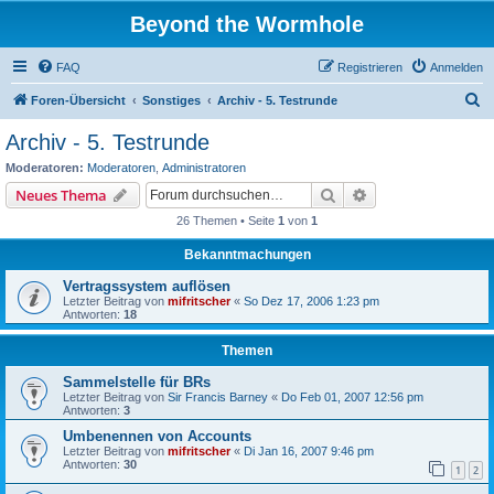
Beyond the Wormhole
FAQ
Registrieren
Anmelden
S
Foren-Übersicht
Sonstiges
Archiv - 5. Testrunde
u
Archiv - 5. Testrunde
c
Moderatoren:
Moderatoren
,
Administratoren
h
Suche
Erweiterte Suche
Neues Thema
e
26 Themen • Seite
1
von
1
Bekanntmachungen
Vertragssystem auflösen
Letzter Beitrag von
mifritscher
«
So Dez 17, 2006 1:23 pm
Antworten:
18
Themen
Sammelstelle für BRs
Letzter Beitrag von
Sir Francis Barney
«
Do Feb 01, 2007 12:56 pm
Antworten:
3
Umbenennen von Accounts
Letzter Beitrag von
mifritscher
«
Di Jan 16, 2007 9:46 pm
Antworten:
30
1
2