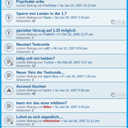
Psychiater ecke
Letzter Beitrag von
PooHead
«
Sa Jan 13, 2007 10:13 am
Sperre von Leuten in der 1.7
Letzter Beitrag von
Naias
«
Sa Jan 06, 2007 2:43 pm
Antworten:
31
1
2
gezielter Umzug auf 1-15 möglich
Letzter Beitrag von
FlaMoR
«
Fr Okt 20, 2006 11:57 pm
Antworten:
1
Neustart Testrunde
Letzter Beitrag von
vallZ
«
Mi Jun 13, 2007 9:50 pm
Antworten:
2
käfig voll mit helden?
Letzter Beitrag von
Turisas
«
Mo Mai 28, 2007 3:47 pm
Antworten:
12
Neuer Skin der Testrunde...
Letzter Beitrag von
Agent Blue
«
Fr Jan 26, 2007 1:43 am
Antworten:
2
Account löschen
Letzter Beitrag von
hydro
«
So Jan 14, 2007 5:08 am
Antworten:
46
1
2
kann mir das einer erklären?
Letzter Beitrag von
Bilbo
«
Sa Jan 06, 2007 3:43 pm
Antworten:
2
Lohnt es sich eigentlich....
Letzter Beitrag von
mifritscher
«
Sa Jan 06, 2007 12:12 pm
Antworten:
3