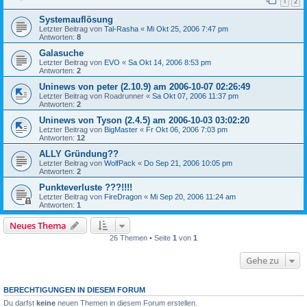
1
2
Systemauflösung
Letzter Beitrag von
Tal-Rasha
«
Mi Okt 25, 2006 7:47 pm
Antworten:
8
Galasuche
Letzter Beitrag von
EVO
«
Sa Okt 14, 2006 8:53 pm
Antworten:
2
Uninews von peter (2.10.9) am 2006-10-07 02:26:49
Letzter Beitrag von
Roadrunner
«
Sa Okt 07, 2006 11:37 pm
Antworten:
2
Uninews von Tyson (2.4.5) am 2006-10-03 03:02:20
Letzter Beitrag von
BigMaster
«
Fr Okt 06, 2006 7:03 pm
Antworten:
12
ALLY Gründung??
Letzter Beitrag von
WolfPack
«
Do Sep 21, 2006 10:05 pm
Antworten:
2
Punkteverluste ???!!!!
Letzter Beitrag von
FireDragon
«
Mi Sep 20, 2006 11:24 am
Antworten:
1
Neues Thema
26 Themen • Seite
1
von
1
Gehe zu
BERECHTIGUNGEN IN DIESEM FORUM
Du darfst
keine
neuen Themen in diesem Forum erstellen.