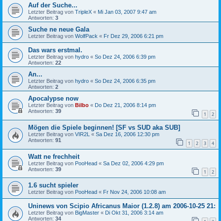
Auf der Suche...
Letzter Beitrag von
TripleX
«
Mi Jan 03, 2007 9:47 am
Antworten:
3
Suche ne neue Gala
Letzter Beitrag von
WolfPack
«
Fr Dez 29, 2006 6:21 pm
Das wars erstmal.
Letzter Beitrag von
hydro
«
So Dez 24, 2006 6:39 pm
Antworten:
22
An...
Letzter Beitrag von
hydro
«
So Dez 24, 2006 6:35 pm
Antworten:
2
Apocalypse now
Letzter Beitrag von
Bilbo
«
Do Dez 21, 2006 8:14 pm
Antworten:
39
1
2
Mögen die Spiele beginnen! [SF vs SUD aka SUB]
Letzter Beitrag von
VIR2L
«
Sa Dez 16, 2006 12:30 pm
Antworten:
91
1
2
3
4
Watt ne frechheit
Letzter Beitrag von
PooHead
«
Sa Dez 02, 2006 4:29 pm
Antworten:
39
1
2
1.6 sucht spieler
Letzter Beitrag von
PooHead
«
Fr Nov 24, 2006 10:08 am
Uninews von Scipio Africanus Maior (1.2.8) am 2006-10-25 21:
Letzter Beitrag von
BigMaster
«
Di Okt 31, 2006 3:14 am
Antworten:
34