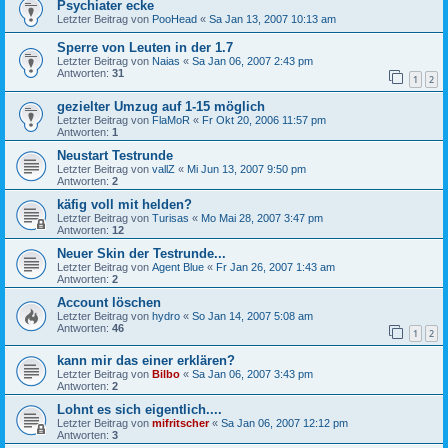
Psychiater ecke
Letzter Beitrag von
PooHead
«
Sa Jan 13, 2007 10:13 am
Sperre von Leuten in der 1.7
Letzter Beitrag von
Naias
«
Sa Jan 06, 2007 2:43 pm
Antworten:
31
1
2
gezielter Umzug auf 1-15 möglich
Letzter Beitrag von
FlaMoR
«
Fr Okt 20, 2006 11:57 pm
Antworten:
1
Neustart Testrunde
Letzter Beitrag von
vallZ
«
Mi Jun 13, 2007 9:50 pm
Antworten:
2
käfig voll mit helden?
Letzter Beitrag von
Turisas
«
Mo Mai 28, 2007 3:47 pm
Antworten:
12
Neuer Skin der Testrunde...
Letzter Beitrag von
Agent Blue
«
Fr Jan 26, 2007 1:43 am
Antworten:
2
Account löschen
Letzter Beitrag von
hydro
«
So Jan 14, 2007 5:08 am
Antworten:
46
1
2
kann mir das einer erklären?
Letzter Beitrag von
Bilbo
«
Sa Jan 06, 2007 3:43 pm
Antworten:
2
Lohnt es sich eigentlich....
Letzter Beitrag von
mifritscher
«
Sa Jan 06, 2007 12:12 pm
Antworten:
3