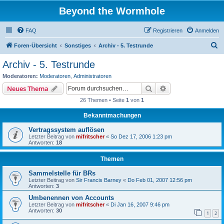
Beyond the Wormhole
FAQ
Registrieren
Anmelden
S
Foren-Übersicht
Sonstiges
Archiv - 5. Testrunde
u
Archiv - 5. Testrunde
c
Moderatoren:
Moderatoren
,
Administratoren
h
Suche
Erweiterte Suche
Neues Thema
e
26 Themen • Seite
1
von
1
Bekanntmachungen
Vertragssystem auflösen
Letzter Beitrag von
mifritscher
«
So Dez 17, 2006 1:23 pm
Antworten:
18
Themen
Sammelstelle für BRs
Letzter Beitrag von
Sir Francis Barney
«
Do Feb 01, 2007 12:56 pm
Antworten:
3
Umbenennen von Accounts
Letzter Beitrag von
mifritscher
«
Di Jan 16, 2007 9:46 pm
Antworten:
30
1
2