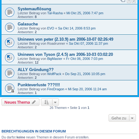
1
2
Systemauflösung
Letzter Beitrag von
Tal-Rasha
«
Mi Okt 25, 2006 7:47 pm
Antworten:
8
Galasuche
Letzter Beitrag von
EVO
«
Sa Okt 14, 2006 8:53 pm
Antworten:
2
Uninews von peter (2.10.9) am 2006-10-07 02:26:49
Letzter Beitrag von
Roadrunner
«
Sa Okt 07, 2006 11:37 pm
Antworten:
2
Uninews von Tyson (2.4.5) am 2006-10-03 03:02:20
Letzter Beitrag von
BigMaster
«
Fr Okt 06, 2006 7:03 pm
Antworten:
12
ALLY Gründung??
Letzter Beitrag von
WolfPack
«
Do Sep 21, 2006 10:05 pm
Antworten:
2
Punkteverluste ???!!!!
Letzter Beitrag von
FireDragon
«
Mi Sep 20, 2006 11:24 am
Antworten:
1
Neues Thema
26 Themen • Seite
1
von
1
Gehe zu
BERECHTIGUNGEN IN DIESEM FORUM
Du darfst
keine
neuen Themen in diesem Forum erstellen.