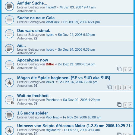
Auf der Suche...
Letzter Beitrag von
TripleX
«
Mi Jan 03, 2007 9:47 am
Antworten:
3
Suche ne neue Gala
Letzter Beitrag von
WolfPack
«
Fr Dez 29, 2006 6:21 pm
Das wars erstmal.
Letzter Beitrag von
hydro
«
So Dez 24, 2006 6:39 pm
Antworten:
22
An...
Letzter Beitrag von
hydro
«
So Dez 24, 2006 6:35 pm
Antworten:
2
Apocalypse now
Letzter Beitrag von
Bilbo
«
Do Dez 21, 2006 8:14 pm
Antworten:
39
1
2
Mögen die Spiele beginnen! [SF vs SUD aka SUB]
Letzter Beitrag von
VIR2L
«
Sa Dez 16, 2006 12:30 pm
Antworten:
91
1
2
3
4
Watt ne frechheit
Letzter Beitrag von
PooHead
«
Sa Dez 02, 2006 4:29 pm
Antworten:
39
1
2
1.6 sucht spieler
Letzter Beitrag von
PooHead
«
Fr Nov 24, 2006 10:08 am
Uninews von Scipio Africanus Maior (1.2.8) am 2006-10-25 21:
Letzter Beitrag von
BigMaster
«
Di Okt 31, 2006 3:14 am
Antworten:
34