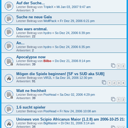
Auf der Suche...
Letzter Beitrag von
TripleX
«
Mi Jan 03, 2007 9:47 am
Antworten:
3
Suche ne neue Gala
Letzter Beitrag von
WolfPack
«
Fr Dez 29, 2006 6:21 pm
Das wars erstmal.
Letzter Beitrag von
hydro
«
So Dez 24, 2006 6:39 pm
Antworten:
22
An...
Letzter Beitrag von
hydro
«
So Dez 24, 2006 6:35 pm
Antworten:
2
Apocalypse now
Letzter Beitrag von
Bilbo
«
Do Dez 21, 2006 8:14 pm
Antworten:
39
1
2
Mögen die Spiele beginnen! [SF vs SUD aka SUB]
Letzter Beitrag von
VIR2L
«
Sa Dez 16, 2006 12:30 pm
Antworten:
91
1
2
3
4
Watt ne frechheit
Letzter Beitrag von
PooHead
«
Sa Dez 02, 2006 4:29 pm
Antworten:
39
1
2
1.6 sucht spieler
Letzter Beitrag von
PooHead
«
Fr Nov 24, 2006 10:08 am
Uninews von Scipio Africanus Maior (1.2.8) am 2006-10-25 21:
Letzter Beitrag von
BigMaster
«
Di Okt 31, 2006 3:14 am
Antworten:
34