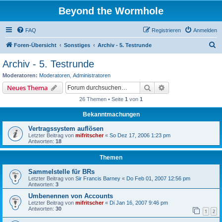
Beyond the Wormhole
FAQ
Registrieren
Anmelden
S
Foren-Übersicht
Sonstiges
Archiv - 5. Testrunde
u
Archiv - 5. Testrunde
c
Moderatoren:
Moderatoren
,
Administratoren
h
Suche
Erweiterte Suche
Neues Thema
e
26 Themen • Seite
1
von
1
Bekanntmachungen
Vertragssystem auflösen
Letzter Beitrag von
mifritscher
«
So Dez 17, 2006 1:23 pm
Antworten:
18
Themen
Sammelstelle für BRs
Letzter Beitrag von
Sir Francis Barney
«
Do Feb 01, 2007 12:56 pm
Antworten:
3
Umbenennen von Accounts
Letzter Beitrag von
mifritscher
«
Di Jan 16, 2007 9:46 pm
Antworten:
30
1
2