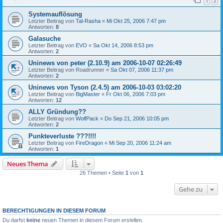
1
2
Systemauflösung
Letzter Beitrag von
Tal-Rasha
«
Mi Okt 25, 2006 7:47 pm
Antworten:
8
Galasuche
Letzter Beitrag von
EVO
«
Sa Okt 14, 2006 8:53 pm
Antworten:
2
Uninews von peter (2.10.9) am 2006-10-07 02:26:49
Letzter Beitrag von
Roadrunner
«
Sa Okt 07, 2006 11:37 pm
Antworten:
2
Uninews von Tyson (2.4.5) am 2006-10-03 03:02:20
Letzter Beitrag von
BigMaster
«
Fr Okt 06, 2006 7:03 pm
Antworten:
12
ALLY Gründung??
Letzter Beitrag von
WolfPack
«
Do Sep 21, 2006 10:05 pm
Antworten:
2
Punkteverluste ???!!!!
Letzter Beitrag von
FireDragon
«
Mi Sep 20, 2006 11:24 am
Antworten:
1
Neues Thema
26 Themen • Seite
1
von
1
Gehe zu
BERECHTIGUNGEN IN DIESEM FORUM
Du darfst
keine
neuen Themen in diesem Forum erstellen.