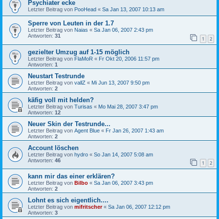
Psychiater ecke
Letzter Beitrag von
PooHead
«
Sa Jan 13, 2007 10:13 am
Sperre von Leuten in der 1.7
Letzter Beitrag von
Naias
«
Sa Jan 06, 2007 2:43 pm
Antworten:
31
1
2
gezielter Umzug auf 1-15 möglich
Letzter Beitrag von
FlaMoR
«
Fr Okt 20, 2006 11:57 pm
Antworten:
1
Neustart Testrunde
Letzter Beitrag von
vallZ
«
Mi Jun 13, 2007 9:50 pm
Antworten:
2
käfig voll mit helden?
Letzter Beitrag von
Turisas
«
Mo Mai 28, 2007 3:47 pm
Antworten:
12
Neuer Skin der Testrunde...
Letzter Beitrag von
Agent Blue
«
Fr Jan 26, 2007 1:43 am
Antworten:
2
Account löschen
Letzter Beitrag von
hydro
«
So Jan 14, 2007 5:08 am
Antworten:
46
1
2
kann mir das einer erklären?
Letzter Beitrag von
Bilbo
«
Sa Jan 06, 2007 3:43 pm
Antworten:
2
Lohnt es sich eigentlich....
Letzter Beitrag von
mifritscher
«
Sa Jan 06, 2007 12:12 pm
Antworten:
3