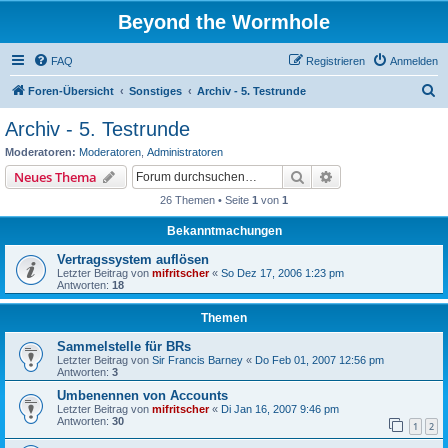
Beyond the Wormhole
FAQ
Registrieren
Anmelden
S
Foren-Übersicht
Sonstiges
Archiv - 5. Testrunde
u
Archiv - 5. Testrunde
c
Moderatoren:
Moderatoren
,
Administratoren
h
Suche
Erweiterte Suche
Neues Thema
e
26 Themen • Seite
1
von
1
Bekanntmachungen
Vertragssystem auflösen
Letzter Beitrag von
mifritscher
«
So Dez 17, 2006 1:23 pm
Antworten:
18
Themen
Sammelstelle für BRs
Letzter Beitrag von
Sir Francis Barney
«
Do Feb 01, 2007 12:56 pm
Antworten:
3
Umbenennen von Accounts
Letzter Beitrag von
mifritscher
«
Di Jan 16, 2007 9:46 pm
Antworten:
30
1
2