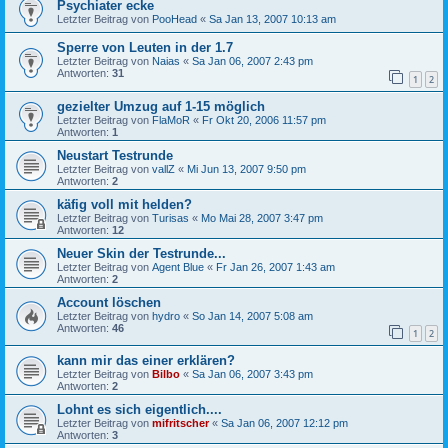
Psychiater ecke
Letzter Beitrag von
PooHead
«
Sa Jan 13, 2007 10:13 am
Sperre von Leuten in der 1.7
Letzter Beitrag von
Naias
«
Sa Jan 06, 2007 2:43 pm
Antworten:
31
1
2
gezielter Umzug auf 1-15 möglich
Letzter Beitrag von
FlaMoR
«
Fr Okt 20, 2006 11:57 pm
Antworten:
1
Neustart Testrunde
Letzter Beitrag von
vallZ
«
Mi Jun 13, 2007 9:50 pm
Antworten:
2
käfig voll mit helden?
Letzter Beitrag von
Turisas
«
Mo Mai 28, 2007 3:47 pm
Antworten:
12
Neuer Skin der Testrunde...
Letzter Beitrag von
Agent Blue
«
Fr Jan 26, 2007 1:43 am
Antworten:
2
Account löschen
Letzter Beitrag von
hydro
«
So Jan 14, 2007 5:08 am
Antworten:
46
1
2
kann mir das einer erklären?
Letzter Beitrag von
Bilbo
«
Sa Jan 06, 2007 3:43 pm
Antworten:
2
Lohnt es sich eigentlich....
Letzter Beitrag von
mifritscher
«
Sa Jan 06, 2007 12:12 pm
Antworten:
3