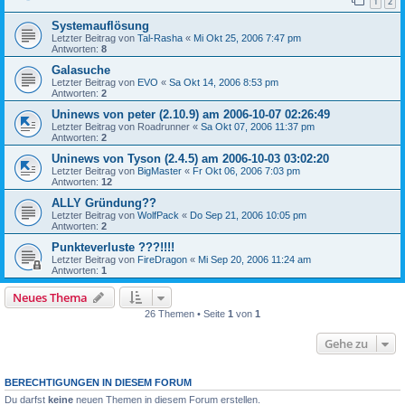
1
2
Systemauflösung
Letzter Beitrag von
Tal-Rasha
«
Mi Okt 25, 2006 7:47 pm
Antworten:
8
Galasuche
Letzter Beitrag von
EVO
«
Sa Okt 14, 2006 8:53 pm
Antworten:
2
Uninews von peter (2.10.9) am 2006-10-07 02:26:49
Letzter Beitrag von
Roadrunner
«
Sa Okt 07, 2006 11:37 pm
Antworten:
2
Uninews von Tyson (2.4.5) am 2006-10-03 03:02:20
Letzter Beitrag von
BigMaster
«
Fr Okt 06, 2006 7:03 pm
Antworten:
12
ALLY Gründung??
Letzter Beitrag von
WolfPack
«
Do Sep 21, 2006 10:05 pm
Antworten:
2
Punkteverluste ???!!!!
Letzter Beitrag von
FireDragon
«
Mi Sep 20, 2006 11:24 am
Antworten:
1
Neues Thema
26 Themen • Seite
1
von
1
Gehe zu
BERECHTIGUNGEN IN DIESEM FORUM
Du darfst
keine
neuen Themen in diesem Forum erstellen.