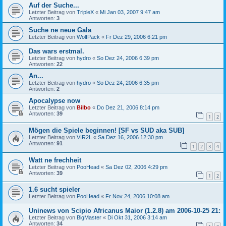
Auf der Suche...
Letzter Beitrag von
TripleX
«
Mi Jan 03, 2007 9:47 am
Antworten:
3
Suche ne neue Gala
Letzter Beitrag von
WolfPack
«
Fr Dez 29, 2006 6:21 pm
Das wars erstmal.
Letzter Beitrag von
hydro
«
So Dez 24, 2006 6:39 pm
Antworten:
22
An...
Letzter Beitrag von
hydro
«
So Dez 24, 2006 6:35 pm
Antworten:
2
Apocalypse now
Letzter Beitrag von
Bilbo
«
Do Dez 21, 2006 8:14 pm
Antworten:
39
1
2
Mögen die Spiele beginnen! [SF vs SUD aka SUB]
Letzter Beitrag von
VIR2L
«
Sa Dez 16, 2006 12:30 pm
Antworten:
91
1
2
3
4
Watt ne frechheit
Letzter Beitrag von
PooHead
«
Sa Dez 02, 2006 4:29 pm
Antworten:
39
1
2
1.6 sucht spieler
Letzter Beitrag von
PooHead
«
Fr Nov 24, 2006 10:08 am
Uninews von Scipio Africanus Maior (1.2.8) am 2006-10-25 21:
Letzter Beitrag von
BigMaster
«
Di Okt 31, 2006 3:14 am
Antworten:
34