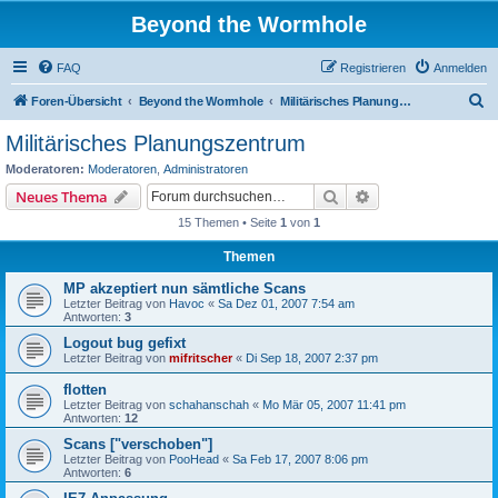
Beyond the Wormhole
FAQ
Registrieren
Anmelden
S
Foren-Übersicht
Beyond the Wormhole
Militärisches Planungszentrum
u
Militärisches Planungszentrum
c
Moderatoren:
Moderatoren
,
Administratoren
h
Suche
Erweiterte Suche
Neues Thema
e
15 Themen • Seite
1
von
1
Themen
MP akzeptiert nun sämtliche Scans
Letzter Beitrag von
Havoc
«
Sa Dez 01, 2007 7:54 am
Antworten:
3
Logout bug gefixt
Letzter Beitrag von
mifritscher
«
Di Sep 18, 2007 2:37 pm
flotten
Letzter Beitrag von
schahanschah
«
Mo Mär 05, 2007 11:41 pm
Antworten:
12
Scans ["verschoben"]
Letzter Beitrag von
PooHead
«
Sa Feb 17, 2007 8:06 pm
Antworten:
6