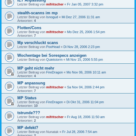
IE7 Anpassung
Letzter Beitrag von
mifritscher
«
Fr Jan 05, 2007 3:32 pm
stealth-scanns im mp
Letzter Beitrag von
Isnogud
«
Mi Dez 27, 2006 11:31 am
Antworten:
4
Flotten/Cons
Letzter Beitrag von
mifritscher
«
Mo Dez 25, 2006 1:54 pm
Antworten:
7
Mp verschluckt scans
Letzter Beitrag von
PooHead
«
Di Nov 28, 2006 2:23 pm
Wochentage bei Sorespecs anzeigen
Letzter Beitrag von
Quietstorm
«
Mi Nov 15, 2006 5:55 pm
MP geht nicht mehr
Letzter Beitrag von
FireDragon
«
Mo Nov 06, 2006 10:11 am
Antworten:
4
MP anpassung
Letzter Beitrag von
mifritscher
«
Sa Nov 04, 2006 2:44 pm
Antworten:
7
MP Status
Letzter Beitrag von
FireDragon
«
Di Okt 31, 2006 11:04 pm
Antworten:
10
tstrunde???
Letzter Beitrag von
mifritscher
«
Fr Aug 18, 2006 11:50 am
Antworten:
2
MP defekt?
Letzter Beitrag von
Nunatak
«
Fr Jul 28, 2006 7:54 am
Antworten:
2