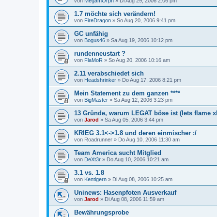
von
MegamOrph
»
Di Aug 29, 2006 2:06 pm
1.7 möchte sich verändern!
von
FireDragon
»
So Aug 20, 2006 9:41 pm
GC unfähig
von
Bogus46
»
Sa Aug 19, 2006 10:12 pm
rundenneustart ?
von
FlaMoR
»
So Aug 20, 2006 10:16 am
2.11 verabschiedet sich
von
Headshrinker
»
Do Aug 17, 2006 8:21 pm
Mein Statement zu dem ganzen ****
von
BigMaster
»
Sa Aug 12, 2006 3:23 pm
13 Gründe, warum LEGAT böse ist (lets flame x
von
Jarod
»
Sa Aug 05, 2006 3:44 pm
KRIEG 3.1<->1.8 und deren einmischer :/
von
Roadrunner
»
Do Aug 10, 2006 11:30 am
Team America sucht Mitglied
von
DeXt3r
»
Do Aug 10, 2006 10:21 am
3.1 vs. 1.8
von
Kentigern
»
Di Aug 08, 2006 10:25 am
Uninews: Hasenpfoten Ausverkauf
von
Jarod
»
Di Aug 08, 2006 11:59 am
Bewährungsprobe