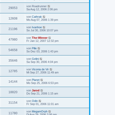
von
Roadrunner
29053
Sa Aug 12, 2006 2:06 pm
von
Cathrak
12608
Mo Aug 07, 2006 1:39 pm
von
Ivanhoe
21196
So Jul 30, 2006 10:07 pm
von
The-Winner
47980
Fr Jan 12, 2007 12:32 pm
von
Pille
54658
So Dez 03, 2006 1:43 pm
von
Gelini
35646
Sa Sep 30, 2006 4:04 pm
von
Viconia de Vir
12785
Mi Sep 27, 2006 11:49 am
von
Planet
14144
Mo Sep 25, 2006 6:53 pm
von
Jarod
18820
Do Sep 21, 2006 1:15 am
von
Odin
31154
Fr Sep 01, 2006 11:01 am
von
MegamOrph
11780
Di Aug 29, 2006 2:06 pm