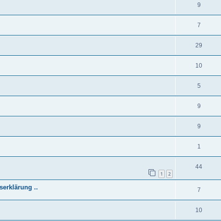
9
7
29
10
5
9
9
1
44
1
2
serklärung ..
7
10