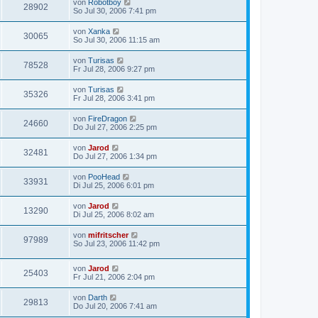
von
Robotboy
28902
So Jul 30, 2006 7:41 pm
von
Xanka
30065
So Jul 30, 2006 11:15 am
von
Turisas
78528
Fr Jul 28, 2006 9:27 pm
von
Turisas
35326
Fr Jul 28, 2006 3:41 pm
von
FireDragon
24660
Do Jul 27, 2006 2:25 pm
von
Jarod
32481
Do Jul 27, 2006 1:34 pm
von
PooHead
33931
Di Jul 25, 2006 6:01 pm
von
Jarod
13290
Di Jul 25, 2006 8:02 am
von
mifritscher
97989
So Jul 23, 2006 11:42 pm
von
Jarod
25403
Fr Jul 21, 2006 2:04 pm
von
Darth
29813
Do Jul 20, 2006 7:41 am