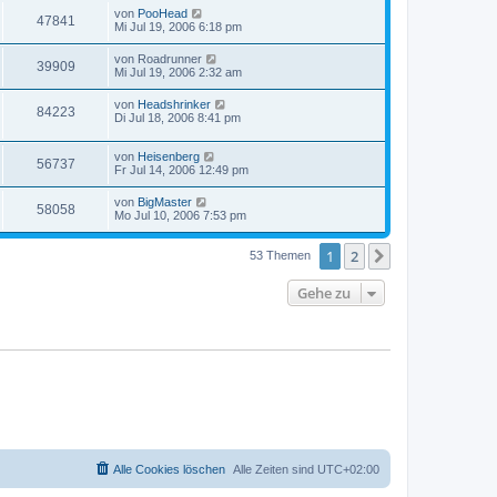
von
PooHead
47841
Mi Jul 19, 2006 6:18 pm
von
Roadrunner
39909
Mi Jul 19, 2006 2:32 am
von
Headshrinker
84223
Di Jul 18, 2006 8:41 pm
von
Heisenberg
56737
Fr Jul 14, 2006 12:49 pm
von
BigMaster
58058
Mo Jul 10, 2006 7:53 pm
1
2
Nächste
53 Themen
Gehe zu
Alle Cookies löschen
Alle Zeiten sind
UTC+02:00