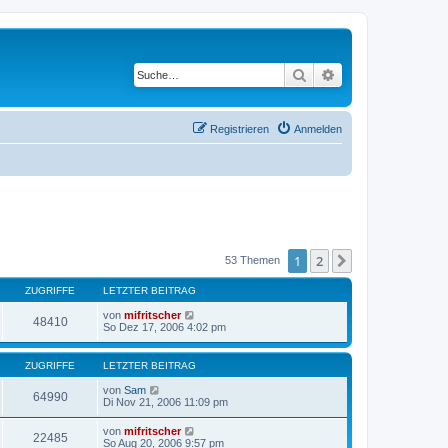
Suche
Erweiterte Suche
Registrieren
Anmelden
1
2
Nächste
53 Themen
ZUGRIFFE
LETZTER BEITRAG
von
mifritscher
48410
So Dez 17, 2006 4:02 pm
ZUGRIFFE
LETZTER BEITRAG
von
Sam
64990
Di Nov 21, 2006 11:09 pm
von
mifritscher
22485
So Aug 20, 2006 9:57 pm