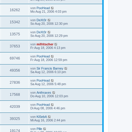
von
PooHead
16262
Mo Aug 21, 2006 4:03 pm
von
DeXt3r
15342
So Aug 20, 2006 12:30 pm
von
DeXt3r
13575
So Aug 20, 2006 12:29 pm
von
mifritscher
37653
Fr Aug 18, 2006 4:13 pm
von
PooHead
69746
Fr Aug 18, 2006 12:59 pm
von
Sir Francis Barney
49356
Sa Aug 12, 2006 6:10 pm
von
PooHead
27836
Sa Aug 12, 2006 5:48 pm
von
Anthraxes
17568
Do Aug 10, 2006 12:03 pm
von
PooHead
42039
Di Aug 08, 2006 4:46 pm
von
KiSebA
39325
Mi Aug 16, 2006 2:44 pm
von
Pille
19174