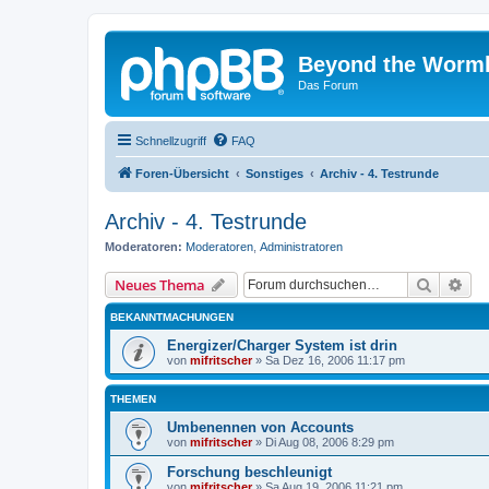
Beyond the Worm
Das Forum
Schnellzugriff
FAQ
Foren-Übersicht
Sonstiges
Archiv - 4. Testrunde
Archiv - 4. Testrunde
Moderatoren:
Moderatoren
,
Administratoren
Suche
Erw
Neues Thema
BEKANNTMACHUNGEN
Energizer/Charger System ist drin
von
mifritscher
»
Sa Dez 16, 2006 11:17 pm
THEMEN
Umbenennen von Accounts
von
mifritscher
»
Di Aug 08, 2006 8:29 pm
Forschung beschleunigt
von
mifritscher
»
Sa Aug 19, 2006 11:21 pm