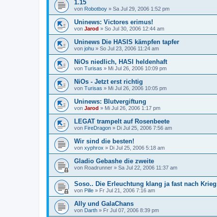
1.15
von
Robotboy
»
Sa Jul 29, 2006 1:52 pm
Uninews: Victores erimus!
von
Jarod
»
So Jul 30, 2006 12:44 am
Uninews Die HASIS kämpfen tapfer
von
johu
»
So Jul 23, 2006 11:24 am
NiOs niedlich, HASI heldenhaft
von
Turisas
»
Mi Jul 26, 2006 10:09 pm
NiOs - Jetzt erst richtig
von
Turisas
»
Mi Jul 26, 2006 10:05 pm
Uninews: Blutvergiftung
von
Jarod
»
Mi Jul 26, 2006 1:17 pm
LEGAT trampelt auf Rosenbeete
von
FireDragon
»
Di Jul 25, 2006 7:56 am
Wir sind die besten!
von
xyphrox
»
Di Jul 25, 2006 5:18 am
Gladio Gebashe die zweite
von
Roadrunner
»
Sa Jul 22, 2006 11:37 am
Soso.. Die Erleuchtung klang ja fast nach Krieg
von
Pille
»
Fr Jul 21, 2006 7:16 am
Ally und GalaChans
von
Darth
»
Fr Jul 07, 2006 8:39 pm