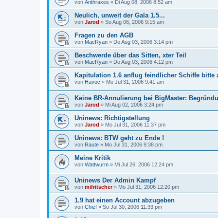
von
Anthraxes
»
Di Aug 08, 2006 8:52 am
Neulich, unweit der Gala 1.5...
von
Jarod
»
So Aug 06, 2006 9:15 am
Fragen zu den AGB
von
MacRyan
»
Do Aug 03, 2006 3:14 pm
Beschwerde über das Sitten, xter Teil
von
MacRyan
»
Do Aug 03, 2006 4:12 pm
Kapitulation 1.6 anflug feindlicher Schiffe bitt
von
Havoc
»
Mo Jul 31, 2006 9:41 am
Keine BR-Annulierung bei BigMaster: Begründ
von
Jarod
»
Mi Aug 02, 2006 3:24 pm
Uninews: Richtigstellung
von
Jarod
»
Mo Jul 31, 2006 11:37 pm
Uninews: BTW geht zu Ende !
von
Raute
»
Mo Jul 31, 2006 9:38 pm
Meine Kritik
von
Wattwurm
»
Mi Jul 26, 2006 12:24 pm
Uninews Der Admin Kampf
von
mifritscher
»
Mo Jul 31, 2006 12:20 pm
1.9 hat einen Account abzugeben
von
Chief
»
So Jul 30, 2006 11:33 pm