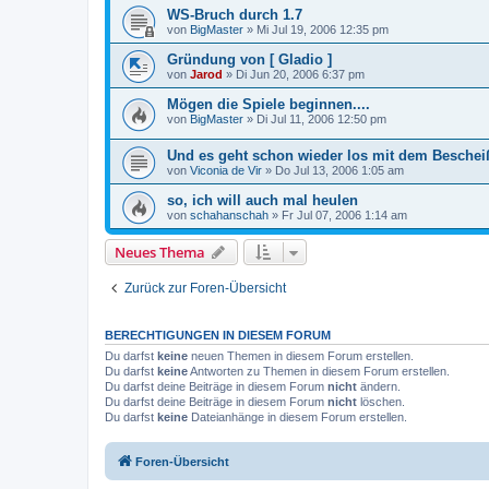
WS-Bruch durch 1.7
von
BigMaster
»
Mi Jul 19, 2006 12:35 pm
Gründung von [ Gladio ]
von
Jarod
»
Di Jun 20, 2006 6:37 pm
Mögen die Spiele beginnen....
von
BigMaster
»
Di Jul 11, 2006 12:50 pm
Und es geht schon wieder los mit dem Beschei
von
Viconia de Vir
»
Do Jul 13, 2006 1:05 am
so, ich will auch mal heulen
von
schahanschah
»
Fr Jul 07, 2006 1:14 am
Neues Thema
Zurück zur Foren-Übersicht
BERECHTIGUNGEN IN DIESEM FORUM
Du darfst
keine
neuen Themen in diesem Forum erstellen.
Du darfst
keine
Antworten zu Themen in diesem Forum erstellen.
Du darfst deine Beiträge in diesem Forum
nicht
ändern.
Du darfst deine Beiträge in diesem Forum
nicht
löschen.
Du darfst
keine
Dateianhänge in diesem Forum erstellen.
Foren-Übersicht