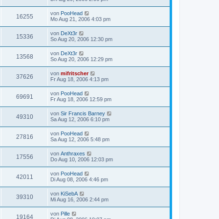
von
PooHead
16255
Mo Aug 21, 2006 4:03 pm
von
DeXt3r
15336
So Aug 20, 2006 12:30 pm
von
DeXt3r
13568
So Aug 20, 2006 12:29 pm
von
mifritscher
37626
Fr Aug 18, 2006 4:13 pm
von
PooHead
69691
Fr Aug 18, 2006 12:59 pm
von
Sir Francis Barney
49310
Sa Aug 12, 2006 6:10 pm
von
PooHead
27816
Sa Aug 12, 2006 5:48 pm
von
Anthraxes
17556
Do Aug 10, 2006 12:03 pm
von
PooHead
42011
Di Aug 08, 2006 4:46 pm
von
KiSebA
39310
Mi Aug 16, 2006 2:44 pm
von
Pille
19164