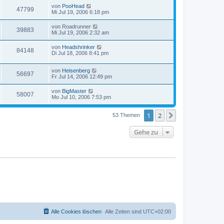
von
PooHead
47799
Mi Jul 19, 2006 6:18 pm
von
Roadrunner
39883
Mi Jul 19, 2006 2:32 am
von
Headshrinker
84148
Di Jul 18, 2006 8:41 pm
von
Heisenberg
56697
Fr Jul 14, 2006 12:49 pm
von
BigMaster
58007
Mo Jul 10, 2006 7:53 pm
1
2
Nächste
53 Themen
Gehe zu
Alle Cookies löschen
Alle Zeiten sind
UTC+02:00