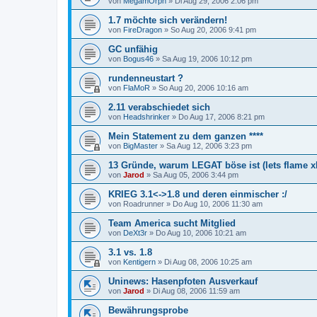
von
MegamOrph
»
Di Aug 29, 2006 2:06 pm
1.7 möchte sich verändern!
von
FireDragon
»
So Aug 20, 2006 9:41 pm
GC unfähig
von
Bogus46
»
Sa Aug 19, 2006 10:12 pm
rundenneustart ?
von
FlaMoR
»
So Aug 20, 2006 10:16 am
2.11 verabschiedet sich
von
Headshrinker
»
Do Aug 17, 2006 8:21 pm
Mein Statement zu dem ganzen ****
von
BigMaster
»
Sa Aug 12, 2006 3:23 pm
13 Gründe, warum LEGAT böse ist (lets flame x
von
Jarod
»
Sa Aug 05, 2006 3:44 pm
KRIEG 3.1<->1.8 und deren einmischer :/
von
Roadrunner
»
Do Aug 10, 2006 11:30 am
Team America sucht Mitglied
von
DeXt3r
»
Do Aug 10, 2006 10:21 am
3.1 vs. 1.8
von
Kentigern
»
Di Aug 08, 2006 10:25 am
Uninews: Hasenpfoten Ausverkauf
von
Jarod
»
Di Aug 08, 2006 11:59 am
Bewährungsprobe