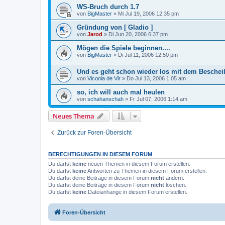
WS-Bruch durch 1.7
von
BigMaster
»
Mi Jul 19, 2006 12:35 pm
Gründung von [ Gladio ]
von
Jarod
»
Di Jun 20, 2006 6:37 pm
Mögen die Spiele beginnen....
von
BigMaster
»
Di Jul 11, 2006 12:50 pm
Und es geht schon wieder los mit dem Beschei
von
Viconia de Vir
»
Do Jul 13, 2006 1:05 am
so, ich will auch mal heulen
von
schahanschah
»
Fr Jul 07, 2006 1:14 am
Neues Thema
Zurück zur Foren-Übersicht
BERECHTIGUNGEN IN DIESEM FORUM
Du darfst
keine
neuen Themen in diesem Forum erstellen.
Du darfst
keine
Antworten zu Themen in diesem Forum erstellen.
Du darfst deine Beiträge in diesem Forum
nicht
ändern.
Du darfst deine Beiträge in diesem Forum
nicht
löschen.
Du darfst
keine
Dateianhänge in diesem Forum erstellen.
Foren-Übersicht