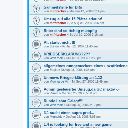
Sammelstelle für BRs
von
mifritscher
»
Mo Jun 12, 2006 3:14 pm
Umzug auf alle 15 Plätze erlaubt!
von
mifritscher
»
So Aug 06, 2006 3:06 pm
Sitter sind so richtig mampfig
von
mifritscher
»
So Jul 30, 2006 7:16 pm
Att startet nicht !!!
von
Jhindo
»
Fr Jan 12, 2007 11:40 am
KRIEGSERKLÄRUNG????
von
WolfPack
»
Mi Okt 11, 2006 11:59 pm
allgemeines rumgemeckere eines unzufriedene
von
Eagle
»
Di Aug 08, 2006 1:33 pm
Uninews Kriegserklärung an 1.12
von
Viconia de Vir
»
Mi Sep 27, 2006 11:49 am
Admin gesteuerter Umzug,da GC inaktiv -.-
von
Planet
»
Mo Sep 25, 2006 5:50 pm
Runde Lahm Gelegt!!!!!
von
WolfPack
»
Mi Sep 20, 2006 3:12 pm
3.1 sucht einen supra-pred...
von
Memphis
»
Do Aug 03, 2006 5:05 pm
1.4 is looking for free and a new gamer