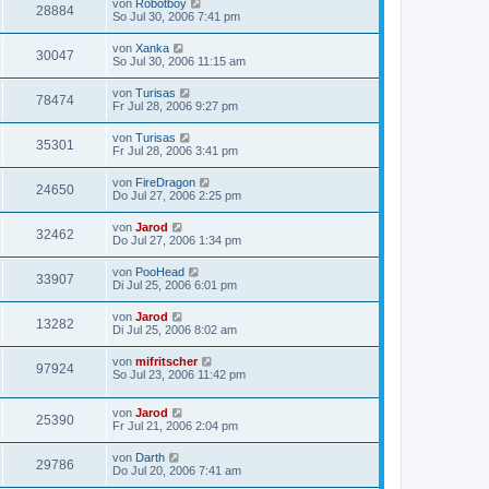
von
Robotboy
28884
So Jul 30, 2006 7:41 pm
von
Xanka
30047
So Jul 30, 2006 11:15 am
von
Turisas
78474
Fr Jul 28, 2006 9:27 pm
von
Turisas
35301
Fr Jul 28, 2006 3:41 pm
von
FireDragon
24650
Do Jul 27, 2006 2:25 pm
von
Jarod
32462
Do Jul 27, 2006 1:34 pm
von
PooHead
33907
Di Jul 25, 2006 6:01 pm
von
Jarod
13282
Di Jul 25, 2006 8:02 am
von
mifritscher
97924
So Jul 23, 2006 11:42 pm
von
Jarod
25390
Fr Jul 21, 2006 2:04 pm
von
Darth
29786
Do Jul 20, 2006 7:41 am