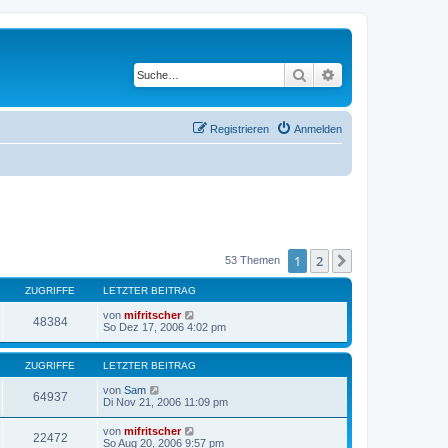
Suche
Erweiterte Suche
Registrieren
Anmelden
1
2
Nächste
53 Themen
ZUGRIFFE
LETZTER BEITRAG
von
mifritscher
48384
So Dez 17, 2006 4:02 pm
ZUGRIFFE
LETZTER BEITRAG
von
Sam
64937
Di Nov 21, 2006 11:09 pm
von
mifritscher
22472
So Aug 20, 2006 9:57 pm