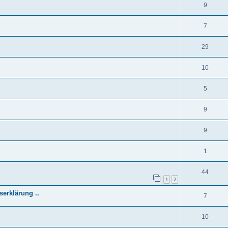
9
7
29
10
5
9
9
1
44
1
2
serklärung ..
7
10