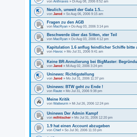
von
Anthraxes
»
Di Aug 08, 2006 8:52 am
Neulich, unweit der Gala 1.5...
von
Jarod
»
So Aug 06, 2006 9:15 am
Fragen zu den AGB
von
MacRyan
»
Do Aug 03, 2006 3:14 pm
Beschwerde über das Sitten, xter Teil
von
MacRyan
»
Do Aug 03, 2006 4:12 pm
Kapitulation 1.6 anflug feindlicher Schiffe bitt
von
Havoc
»
Mo Jul 31, 2006 9:41 am
Keine BR-Annulierung bei BigMaster: Begründ
von
Jarod
»
Mi Aug 02, 2006 3:24 pm
Uninews: Richtigstellung
von
Jarod
»
Mo Jul 31, 2006 11:37 pm
Uninews: BTW geht zu Ende !
von
Raute
»
Mo Jul 31, 2006 9:38 pm
Meine Kritik
von
Wattwurm
»
Mi Jul 26, 2006 12:24 pm
Uninews Der Admin Kampf
von
mifritscher
»
Mo Jul 31, 2006 12:20 pm
1.9 hat einen Account abzugeben
von
Chief
»
So Jul 30, 2006 11:33 pm