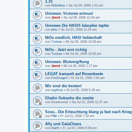
1.15
von
Robotboy
»
Sa Jul 29, 2006 1:52 pm
Uninews: Victores erimus!
von
Jarod
»
So Jul 30, 2006 12:44 am
Uninews Die HASIS kämpfen tapfer
von
johu
»
So Jul 23, 2006 11:24 am
NiOs niedlich, HASI heldenhaft
von
Turisas
»
Mi Jul 26, 2006 10:09 pm
NiOs - Jetzt erst richtig
von
Turisas
»
Mi Jul 26, 2006 10:05 pm
Uninews: Blutvergiftung
von
Jarod
»
Mi Jul 26, 2006 1:17 pm
LEGAT trampelt auf Rosenbeete
von
FireDragon
»
Di Jul 25, 2006 7:56 am
Wir sind die besten!
von
xyphrox
»
Di Jul 25, 2006 5:18 am
Gladio Gebashe die zweite
von
Roadrunner
»
Sa Jul 22, 2006 11:37 am
Soso.. Die Erleuchtung klang ja fast nach Krieg
von
Pille
»
Fr Jul 21, 2006 7:16 am
Ally und GalaChans
von
Darth
»
Fr Jul 07, 2006 8:39 pm