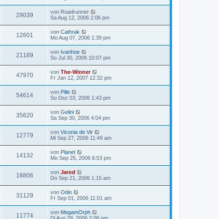
von
Roadrunner
29039
Sa Aug 12, 2006 2:06 pm
von
Cathrak
12601
Mo Aug 07, 2006 1:39 pm
von
Ivanhoe
21189
So Jul 30, 2006 10:07 pm
von
The-Winner
47970
Fr Jan 12, 2007 12:32 pm
von
Pille
54614
So Dez 03, 2006 1:43 pm
von
Gelini
35620
Sa Sep 30, 2006 4:04 pm
von
Viconia de Vir
12779
Mi Sep 27, 2006 11:49 am
von
Planet
14132
Mo Sep 25, 2006 6:53 pm
von
Jarod
18806
Do Sep 21, 2006 1:15 am
von
Odin
31129
Fr Sep 01, 2006 11:01 am
von
MegamOrph
11774
Di Aug 29, 2006 2:06 pm