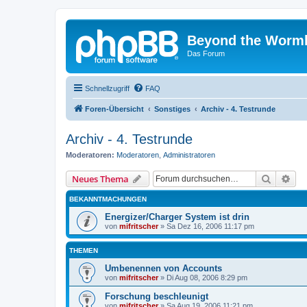
Beyond the Worm
Das Forum
Schnellzugriff
FAQ
Foren-Übersicht
Sonstiges
Archiv - 4. Testrunde
Archiv - 4. Testrunde
Moderatoren:
Moderatoren
,
Administratoren
Suche
Erw
Neues Thema
BEKANNTMACHUNGEN
Energizer/Charger System ist drin
von
mifritscher
»
Sa Dez 16, 2006 11:17 pm
THEMEN
Umbenennen von Accounts
von
mifritscher
»
Di Aug 08, 2006 8:29 pm
Forschung beschleunigt
von
mifritscher
»
Sa Aug 19, 2006 11:21 pm