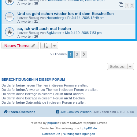
Antworten:
38
1
2
Und es geht schon wieder los mit dem Bescheißen
Letzter Beitrag von
Heisenberg
«
Fr Jul 14, 2006 12:49 pm
Antworten:
21
so, ich will auch mal heulen
Letzter Beitrag von
BigMaster
«
Mo Jul 10, 2006 7:53 pm
Antworten:
26
Neues Thema
1
2
Nächste
53 Themen
Gehe zu
BERECHTIGUNGEN IN DIESEM FORUM
Du darfst
keine
neuen Themen in diesem Forum erstellen.
Du darfst
keine
Antworten zu Themen in diesem Forum erstellen.
Du darfst deine Beiträge in diesem Forum
nicht
ändern.
Du darfst deine Beiträge in diesem Forum
nicht
löschen.
Du darfst
keine
Dateianhänge in diesem Forum erstellen.
Foren-Übersicht
Alle Cookies löschen
Alle Zeiten sind
UTC+02:00
Powered by
phpBB
® Forum Software © phpBB Limited
Deutsche Übersetzung durch
phpBB.de
Datenschutz
|
Nutzungsbedingungen