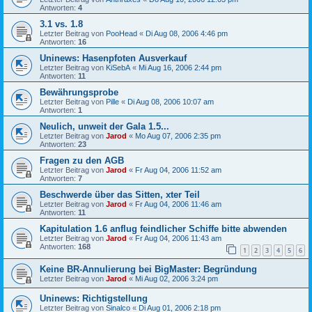
Antworten:
4
3.1 vs. 1.8
Letzter Beitrag von
PooHead
«
Di Aug 08, 2006 4:46 pm
Antworten:
16
Uninews: Hasenpfoten Ausverkauf
Letzter Beitrag von
KiSebA
«
Mi Aug 16, 2006 2:44 pm
Antworten:
11
Bewährungsprobe
Letzter Beitrag von
Pille
«
Di Aug 08, 2006 10:07 am
Antworten:
1
Neulich, unweit der Gala 1.5...
Letzter Beitrag von
Jarod
«
Mo Aug 07, 2006 2:35 pm
Antworten:
23
Fragen zu den AGB
Letzter Beitrag von
Jarod
«
Fr Aug 04, 2006 11:52 am
Antworten:
7
Beschwerde über das Sitten, xter Teil
Letzter Beitrag von
Jarod
«
Fr Aug 04, 2006 11:46 am
Antworten:
11
Kapitulation 1.6 anflug feindlicher Schiffe bitte abwenden
Letzter Beitrag von
Jarod
«
Fr Aug 04, 2006 11:43 am
Antworten:
168
1
2
3
4
5
6
Keine BR-Annulierung bei BigMaster: Begründung
Letzter Beitrag von
Jarod
«
Mi Aug 02, 2006 3:24 pm
Uninews: Richtigstellung
Letzter Beitrag von
Sinalco
«
Di Aug 01, 2006 2:18 pm