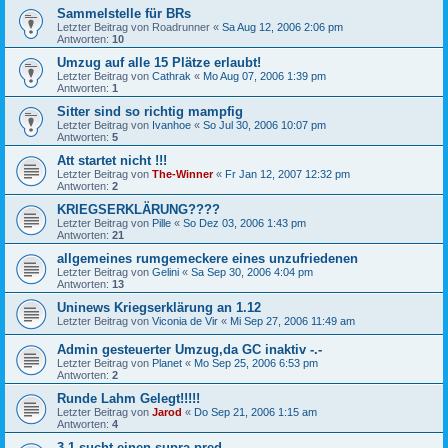
Sammelstelle für BRs
Letzter Beitrag von
Roadrunner
«
Sa Aug 12, 2006 2:06 pm
Antworten:
10
Umzug auf alle 15 Plätze erlaubt!
Letzter Beitrag von
Cathrak
«
Mo Aug 07, 2006 1:39 pm
Antworten:
1
Sitter sind so richtig mampfig
Letzter Beitrag von
Ivanhoe
«
So Jul 30, 2006 10:07 pm
Antworten:
5
Att startet nicht !!!
Letzter Beitrag von
The-Winner
«
Fr Jan 12, 2007 12:32 pm
Antworten:
2
KRIEGSERKLÄRUNG????
Letzter Beitrag von
Pille
«
So Dez 03, 2006 1:43 pm
Antworten:
21
allgemeines rumgemeckere eines unzufriedenen
Letzter Beitrag von
Gelini
«
Sa Sep 30, 2006 4:04 pm
Antworten:
13
Uninews Kriegserklärung an 1.12
Letzter Beitrag von
Viconia de Vir
«
Mi Sep 27, 2006 11:49 am
Admin gesteuerter Umzug,da GC inaktiv -.-
Letzter Beitrag von
Planet
«
Mo Sep 25, 2006 6:53 pm
Antworten:
2
Runde Lahm Gelegt!!!!!
Letzter Beitrag von
Jarod
«
Do Sep 21, 2006 1:15 am
Antworten:
4
3.1 sucht einen supra-pred...