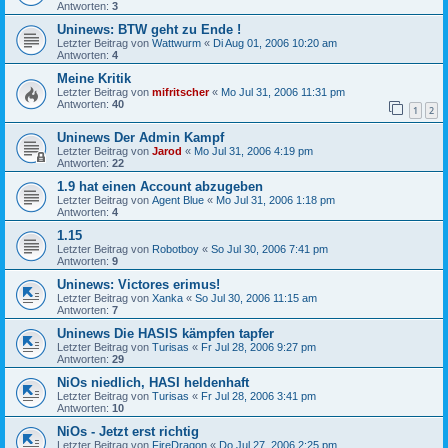
Antworten:
3
Uninews: BTW geht zu Ende !
Letzter Beitrag von
Wattwurm
«
Di Aug 01, 2006 10:20 am
Antworten:
4
Meine Kritik
Letzter Beitrag von
mifritscher
«
Mo Jul 31, 2006 11:31 pm
Antworten:
40
1
2
Uninews Der Admin Kampf
Letzter Beitrag von
Jarod
«
Mo Jul 31, 2006 4:19 pm
Antworten:
22
1.9 hat einen Account abzugeben
Letzter Beitrag von
Agent Blue
«
Mo Jul 31, 2006 1:18 pm
Antworten:
4
1.15
Letzter Beitrag von
Robotboy
«
So Jul 30, 2006 7:41 pm
Antworten:
9
Uninews: Victores erimus!
Letzter Beitrag von
Xanka
«
So Jul 30, 2006 11:15 am
Antworten:
7
Uninews Die HASIS kämpfen tapfer
Letzter Beitrag von
Turisas
«
Fr Jul 28, 2006 9:27 pm
Antworten:
29
NiOs niedlich, HASI heldenhaft
Letzter Beitrag von
Turisas
«
Fr Jul 28, 2006 3:41 pm
Antworten:
10
NiOs - Jetzt erst richtig
Letzter Beitrag von
FireDragon
«
Do Jul 27, 2006 2:25 pm