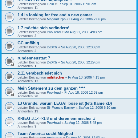
Letzter Beitrag von
Odin
«
Fr Sep 01, 2006 11:01 am
Antworten:
11
1.4 is looking for free and a new gamer
Letzter Beitrag von
MegamOrph
«
Di Aug 29, 2006 2:06 pm
1.7 möchte sich verändern!
Letzter Beitrag von
PooHead
«
Mo Aug 21, 2006 4:03 pm
Antworten:
2
GC unfähig
Letzter Beitrag von
DeXt3r
«
So Aug 20, 2006 12:30 pm
Antworten:
2
rundenneustart ?
Letzter Beitrag von
DeXt3r
«
So Aug 20, 2006 12:29 pm
Antworten:
1
2.11 verabschiedet sich
Letzter Beitrag von
mifritscher
«
Fr Aug 18, 2006 4:13 pm
Antworten:
13
Mein Statement zu dem ganzen ****
Letzter Beitrag von
PooHead
«
Fr Aug 18, 2006 12:59 pm
Antworten:
28
13 Gründe, warum LEGAT böse ist (lets flame xD)
Letzter Beitrag von
Sir Francis Barney
«
Sa Aug 12, 2006 6:10 pm
Antworten:
19
KRIEG 3.1<->1.8 und deren einmischer :/
Letzter Beitrag von
PooHead
«
Sa Aug 12, 2006 5:48 pm
Antworten:
9
Team America sucht Mitglied
Letzter Beitrag von
Anthraxes
«
Do Aug 10, 2006 12:03 pm