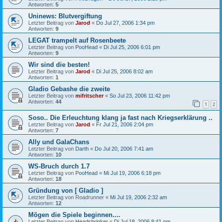
Antworten:
5
Uninews: Blutvergiftung
Letzter Beitrag von
Jarod
«
Do Jul 27, 2006 1:34 pm
Antworten:
9
LEGAT trampelt auf Rosenbeete
Letzter Beitrag von
PooHead
«
Di Jul 25, 2006 6:01 pm
Antworten:
9
Wir sind die besten!
Letzter Beitrag von
Jarod
«
Di Jul 25, 2006 8:02 am
Antworten:
1
Gladio Gebashe die zweite
Letzter Beitrag von
mifritscher
«
So Jul 23, 2006 11:42 pm
Antworten:
44
1
2
Soso.. Die Erleuchtung klang ja fast nach Kriegserklärung ..
Letzter Beitrag von
Jarod
«
Fr Jul 21, 2006 2:04 pm
Antworten:
7
Ally und GalaChans
Letzter Beitrag von
Darth
«
Do Jul 20, 2006 7:41 am
Antworten:
10
WS-Bruch durch 1.7
Letzter Beitrag von
PooHead
«
Mi Jul 19, 2006 6:18 pm
Antworten:
18
Gründung von [ Gladio ]
Letzter Beitrag von
Roadrunner
«
Mi Jul 19, 2006 2:32 am
Antworten:
12
Mögen die Spiele beginnen....
Letzter Beitrag von
Headshrinker
«
Di Jul 18, 2006 8:41 pm