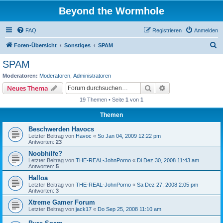
Beyond the Wormhole
FAQ
Registrieren
Anmelden
S
Foren-Übersicht
Sonstiges
SPAM
u
SPAM
c
Moderatoren:
Moderatoren
,
Administratoren
h
Suche
Erweiterte Suche
Neues Thema
e
19 Themen • Seite
1
von
1
Themen
Beschwerden Havocs
Letzter Beitrag von
Havoc
«
So Jan 04, 2009 12:22 pm
Antworten:
23
Noobhilfe?
Letzter Beitrag von
THE-REAL-JohnPorno
«
Di Dez 30, 2008 11:43 am
Antworten:
5
Halloa
Letzter Beitrag von
THE-REAL-JohnPorno
«
Sa Dez 27, 2008 2:05 pm
Antworten:
3
Xtreme Gamer Forum
Letzter Beitrag von
jack17
«
Do Sep 25, 2008 11:10 am