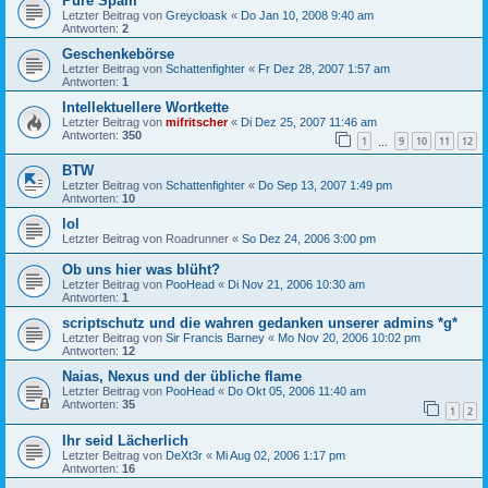
Pure Spam
Letzter Beitrag von
Greycloask
«
Do Jan 10, 2008 9:40 am
Antworten:
2
Geschenkebörse
Letzter Beitrag von
Schattenfighter
«
Fr Dez 28, 2007 1:57 am
Antworten:
1
Intellektuellere Wortkette
Letzter Beitrag von
mifritscher
«
Di Dez 25, 2007 11:46 am
Antworten:
350
1
9
10
11
12
…
BTW
Letzter Beitrag von
Schattenfighter
«
Do Sep 13, 2007 1:49 pm
Antworten:
10
lol
Letzter Beitrag von
Roadrunner
«
So Dez 24, 2006 3:00 pm
Ob uns hier was blüht?
Letzter Beitrag von
PooHead
«
Di Nov 21, 2006 10:30 am
Antworten:
1
scriptschutz und die wahren gedanken unserer admins *g*
Letzter Beitrag von
Sir Francis Barney
«
Mo Nov 20, 2006 10:02 pm
Antworten:
12
Naias, Nexus und der übliche flame
Letzter Beitrag von
PooHead
«
Do Okt 05, 2006 11:40 am
Antworten:
35
1
2
Ihr seid Lächerlich
Letzter Beitrag von
DeXt3r
«
Mi Aug 02, 2006 1:17 pm
Antworten:
16