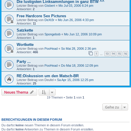
Die lustigsten Linksammlungen in ganz BTW ^^
Letzter Beitrag von
Gisbert
«
Mo Jul 03, 2006 6:24 pm
Antworten:
2
Free Hardcore Sex Pictures
Letzter Beitrag von
DeXt3r
«
Mo Jun 26, 2006 4:33 pm
Antworten:
11
Satzkette
Letzter Beitrag von
Spongebob
«
Mo Jun 12, 2006 10:09 pm
Antworten:
1
Wortkette
Letzter Beitrag von
PooHead
«
So Mai 28, 2006 2:36 pm
Antworten:
466
1
13
14
15
16
…
Party ...
Letzter Beitrag von
PooHead
«
Do Mai 18, 2006 12:09 pm
Antworten:
1
RE:Diskussion um den Matsch-BR
Letzter Beitrag von
Deufel
«
Sa Apr 15, 2006 12:25 pm
Antworten:
25
Neues Thema
19 Themen • Seite
1
von
1
Gehe zu
BERECHTIGUNGEN IN DIESEM FORUM
Du darfst
keine
neuen Themen in diesem Forum erstellen.
Du darfst
keine
Antworten zu Themen in diesem Forum erstellen.