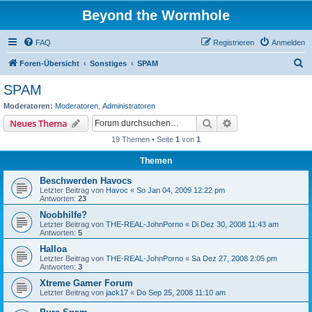
Beyond the Wormhole
FAQ
Registrieren
Anmelden
S
Foren-Übersicht
Sonstiges
SPAM
u
SPAM
c
Moderatoren:
Moderatoren
,
Administratoren
h
Suche
Erweiterte Suche
Neues Thema
e
19 Themen • Seite
1
von
1
Themen
Beschwerden Havocs
Letzter Beitrag von
Havoc
«
So Jan 04, 2009 12:22 pm
Antworten:
23
Noobhilfe?
Letzter Beitrag von
THE-REAL-JohnPorno
«
Di Dez 30, 2008 11:43 am
Antworten:
5
Halloa
Letzter Beitrag von
THE-REAL-JohnPorno
«
Sa Dez 27, 2008 2:05 pm
Antworten:
3
Xtreme Gamer Forum
Letzter Beitrag von
jack17
«
Do Sep 25, 2008 11:10 am