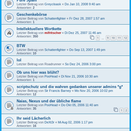
Pure Spam
Letzter Beitrag von
Greycloask
«
Do Jan 10, 2008 9:40 am
Antworten:
2
Geschenkebörse
Letzter Beitrag von
Schattenfighter
«
Fr Dez 28, 2007 1:57 am
Antworten:
1
Intellektuellere Wortkette
Letzter Beitrag von
mifritscher
«
Di Dez 25, 2007 11:46 am
Antworten:
350
1
9
10
11
12
…
BTW
Letzter Beitrag von
Schattenfighter
«
Do Sep 13, 2007 1:49 pm
Antworten:
10
lol
Letzter Beitrag von
Roadrunner
«
So Dez 24, 2006 3:00 pm
Ob uns hier was blüht?
Letzter Beitrag von
PooHead
«
Di Nov 21, 2006 10:30 am
Antworten:
1
scriptschutz und die wahren gedanken unserer admins *g*
Letzter Beitrag von
Sir Francis Barney
«
Mo Nov 20, 2006 10:02 pm
Antworten:
12
Naias, Nexus und der übliche flame
Letzter Beitrag von
PooHead
«
Do Okt 05, 2006 11:40 am
Antworten:
35
1
2
Ihr seid Lächerlich
Letzter Beitrag von
DeXt3r
«
Mi Aug 02, 2006 1:17 pm
Antworten:
16