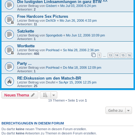
Die lustigsten Linksammlungen in ganz BTW ^^
Letzter Beitrag von
Gisbert
«
Mo Jul 03, 2006 6:24 pm
Antworten:
2
Free Hardcore Sex Pictures
Letzter Beitrag von
DeXt3r
«
Mo Jun 26, 2006 4:33 pm
Antworten:
11
Satzkette
Letzter Beitrag von
Spongebob
«
Mo Jun 12, 2006 10:09 pm
Antworten:
1
Wortkette
Letzter Beitrag von
PooHead
«
So Mai 28, 2006 2:36 pm
Antworten:
466
1
13
14
15
16
…
Party ...
Letzter Beitrag von
PooHead
«
Do Mai 18, 2006 12:09 pm
Antworten:
1
RE:Diskussion um den Matsch-BR
Letzter Beitrag von
Deufel
«
Sa Apr 15, 2006 12:25 pm
Antworten:
25
Neues Thema
19 Themen • Seite
1
von
1
Gehe zu
BERECHTIGUNGEN IN DIESEM FORUM
Du darfst
keine
neuen Themen in diesem Forum erstellen.
Du darfst
keine
Antworten zu Themen in diesem Forum erstellen.