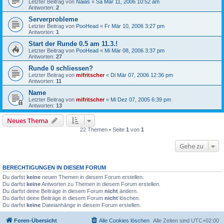
Letzter Beitrag von
Naias
«
Sa Mär 11, 2006 10:52 am
Antworten:
2
Serverprobleme
Letzter Beitrag von
PooHead
«
Fr Mär 10, 2006 3:27 pm
Antworten:
1
Start der Runde 0.5 am 11.3.!
Letzter Beitrag von
PooHead
«
Mi Mär 08, 2006 3:37 pm
Antworten:
27
Runde 0 schliessen?
Letzter Beitrag von
mifritscher
«
Di Mär 07, 2006 12:36 pm
Antworten:
11
Name
Letzter Beitrag von
mifritscher
«
Mi Dez 07, 2005 6:39 pm
Antworten:
13
Neues Thema
22 Themen • Seite
1
von
1
Gehe zu
BERECHTIGUNGEN IN DIESEM FORUM
Du darfst
keine
neuen Themen in diesem Forum erstellen.
Du darfst
keine
Antworten zu Themen in diesem Forum erstellen.
Du darfst deine Beiträge in diesem Forum
nicht
ändern.
Du darfst deine Beiträge in diesem Forum
nicht
löschen.
Du darfst
keine
Dateianhänge in diesem Forum erstellen.
Foren-Übersicht
Alle Cookies löschen
Alle Zeiten sind
UTC+02:00