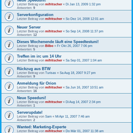
Neue Speeduni!
Letzter Beitrag von
mifritscher
«
Di Jan 13, 2009 1:32 pm
Antworten:
9
Serverkonfiguration
Letzter Beitrag von
mifritscher
«
So Dez 14, 2008 12:01 am
Neuer Server
Letzter Beitrag von
mifritscher
«
So Sep 14, 2008 11:37 pm
Antworten:
12
Dieses Wochenende läuft eine Speedtestuni!
Letzter Beitrag von
Bilbo
«
Fr Okt 26, 2007 7:06 pm
Antworten:
5
Treffen im irc um 14 Uhr
Letzter Beitrag von
mifritscher
«
Sa Sep 01, 2007 1:04 am
Rückzug aus BTW
Letzter Beitrag von
Turisas
«
Sa Aug 18, 2007 9:27 pm
Antworten:
9
Anmeldung für Orion
Letzter Beitrag von
mifritscher
«
Sa Jun 16, 2007 10:51 am
Antworten:
16
Neue Speeduni!
Letzter Beitrag von
mifritscher
«
Di Aug 14, 2007 2:34 pm
Antworten:
1
Serverupdate!
Letzter Beitrag von
Sam
«
Mi Apr 11, 2007 7:46 am
Antworten:
2
Wanted: Marketing-Experte
Letzter Beitrag von
mifritscher
«
Do Mär 01, 2007 11:38 am