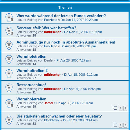
Themen
Was wurde während der letzten Runde verändert?
Letzter Beitrag von
PooHead
«
Do Jun 14, 2007 10:29 am
Serverausfall: Wer war betroffen?
Letzter Beitrag von
mifritscher
«
Do Nov 16, 2006 10:19 pm
Antworten:
18
Adminumzüge nur noch in absoluten Ausnahmefällen!
Letzter Beitrag von
PooHead
«
So Aug 06, 2006 2:31 pm
Antworten:
18
Wormholetreffen
Letzter Beitrag von
Deufel
«
Fr Apr 28, 2006 7:27 pm
Antworten:
13
Wormholtreffen 2
Letzter Beitrag von
mifritscher
«
Di Apr 18, 2006 9:12 pm
Antworten:
27
Ressorucenbug!
Letzter Beitrag von
mifritscher
«
Do Apr 06, 2006 10:53 pm
Antworten:
11
Wormholetreffen
Letzter Beitrag von
Jarod
«
Do Apr 06, 2006 12:10 am
Antworten:
39
1
2
Die stärksten abschwächen oder eher Neustart?
Letzter Beitrag von
Blackhawk
«
Di Feb 28, 2006 3:41 am
Antworten:
33
1
2