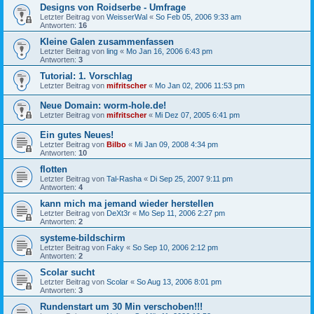
Designs von Roidserbe - Umfrage
Letzter Beitrag von
WeisserWal
«
So Feb 05, 2006 9:33 am
Antworten:
16
Kleine Galen zusammenfassen
Letzter Beitrag von
ling
«
Mo Jan 16, 2006 6:43 pm
Antworten:
3
Tutorial: 1. Vorschlag
Letzter Beitrag von
mifritscher
«
Mo Jan 02, 2006 11:53 pm
Neue Domain: worm-hole.de!
Letzter Beitrag von
mifritscher
«
Mi Dez 07, 2005 6:41 pm
Ein gutes Neues!
Letzter Beitrag von
Bilbo
«
Mi Jan 09, 2008 4:34 pm
Antworten:
10
flotten
Letzter Beitrag von
Tal-Rasha
«
Di Sep 25, 2007 9:11 pm
Antworten:
4
kann mich ma jemand wieder herstellen
Letzter Beitrag von
DeXt3r
«
Mo Sep 11, 2006 2:27 pm
Antworten:
2
systeme-bildschirm
Letzter Beitrag von
Faky
«
So Sep 10, 2006 2:12 pm
Antworten:
2
Scolar sucht
Letzter Beitrag von
Scolar
«
So Aug 13, 2006 8:01 pm
Antworten:
3
Rundenstart um 30 Min verschoben!!!