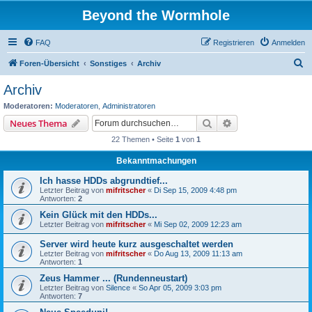
Beyond the Wormhole
FAQ
Registrieren
Anmelden
S
Foren-Übersicht
Sonstiges
Archiv
u
Archiv
c
Moderatoren:
Moderatoren
,
Administratoren
h
Suche
Erweiterte Suche
Neues Thema
e
22 Themen • Seite
1
von
1
Bekanntmachungen
Ich hasse HDDs abgrundtief...
Letzter Beitrag von
mifritscher
«
Di Sep 15, 2009 4:48 pm
Antworten:
2
Kein Glück mit den HDDs...
Letzter Beitrag von
mifritscher
«
Mi Sep 02, 2009 12:23 am
Server wird heute kurz ausgeschaltet werden
Letzter Beitrag von
mifritscher
«
Do Aug 13, 2009 11:13 am
Antworten:
1
Zeus Hammer ... (Rundenneustart)
Letzter Beitrag von
Silence
«
So Apr 05, 2009 3:03 pm
Antworten:
7