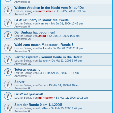
Antworten:
8
Weitere Arbeiten in der Nacht vom Mi auf Do
Letzter Beitrag von
mifritscher
«
Do Jul 27, 2006 3:09 am
Antworten:
2
BTW Grillparty in Mainz die Zweite
Letzter Beitrag von
Ivanhoe
«
Mo Jul 31, 2006 10:43 pm
Antworten:
8
Der Umbau hat begonnen!
Letzter Beitrag von
Jarod
«
So Jun 18, 2006 1:25 am
Antworten:
23
Wahl zum neuen Moderator - Runde 3
Letzter Beitrag von
PooHead
«
Sa Mai 20, 2006 2:11 pm
Antworten:
3
Vertragssystem - kommt heute in die Beta2!
Letzter Beitrag von
Samson
«
Do Mai 11, 2006 3:07 pm
Antworten:
20
Tutoren gesucht
Letzter Beitrag von
Roul
«
Do Apr 06, 2006 10:14 am
Antworten:
13
Server
Letzter Beitrag von
Deufel
«
Di Mär 14, 2006 6:40 am
Antworten:
8
Beta2 ist gestartet!
Letzter Beitrag von
mifritscher
«
Sa Mär 11, 2006 10:16 am
Start der Runde 0 am 1.1.2006!
Letzter Beitrag von
Godl!ke
«
Sa Feb 25, 2006 1:47 pm
Antworten:
6