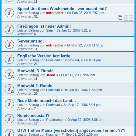
Antworten:
11
Speed-Uni übers Wochenende - wer macht mit?
Letzter Beitrag von
mifritscher
«
So Feb 25, 2007 7:52 pm
Antworten:
31
1
2
FireDragon ist neuer Admin!
Letzter Beitrag von
Sam
«
Sa Jan 13, 2007 3:21 am
Antworten:
6
Serverumzug!
Letzter Beitrag von
mifritscher
«
Mi Nov 22, 2006 11:51 am
Antworten:
11
Englische Version fast fertig
Letzter Beitrag von
PooHead
«
Sa Nov 04, 2006 8:51 pm
Antworten:
21
Modwahl, 3. Runde
Letzter Beitrag von
Jarod
«
Fr Okt 13, 2006 9:02 am
Antworten:
11
Modwahl 2. Runde
Letzter Beitrag von
PooHead
«
Do Okt 05, 2006 11:22 pm
Antworten:
23
Neue Mods braucht das Land...
Letzter Beitrag von
PooHead
«
So Sep 17, 2006 5:04 pm
Antworten:
7
Rundenneustart?
Letzter Beitrag von
Roadrunner
«
Di Aug 29, 2006 8:06 pm
Antworten:
17
BTW Treffen Mainz [verschoben] angestreber Termin: ???
Letzter Beitrag von
Kuschel
«
Fr Sep 01, 2006 1:09 am