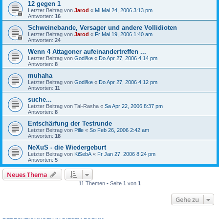
12 gegen 1
Letzter Beitrag von
Jarod
«
Mi Mai 24, 2006 3:13 pm
Antworten:
16
Schweinebande, Versager und andere Vollidioten
Letzter Beitrag von
Jarod
«
Fr Mai 19, 2006 1:40 am
Antworten:
24
Wenn 4 Attagoner aufeinandertreffen ...
Letzter Beitrag von
Godl!ke
«
Do Apr 27, 2006 4:14 pm
Antworten:
8
muhaha
Letzter Beitrag von
Godl!ke
«
Do Apr 27, 2006 4:12 pm
Antworten:
11
suche...
Letzter Beitrag von
Tal-Rasha
«
Sa Apr 22, 2006 8:37 pm
Antworten:
8
Entschärfung der Testrunde
Letzter Beitrag von
Pille
«
So Feb 26, 2006 2:42 am
Antworten:
18
NeXuS - die Wiedergeburt
Letzter Beitrag von
KiSebA
«
Fr Jan 27, 2006 8:24 pm
Antworten:
5
Neues Thema
11 Themen • Seite
1
von
1
Gehe zu