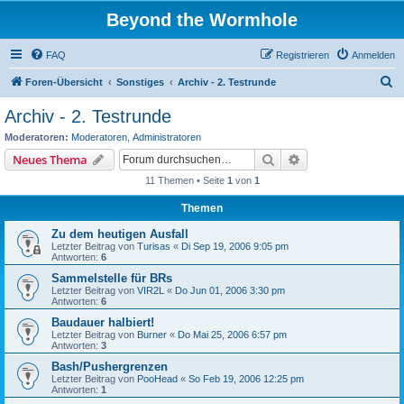
Beyond the Wormhole
FAQ
Registrieren
Anmelden
S
Foren-Übersicht
Sonstiges
Archiv - 2. Testrunde
u
Archiv - 2. Testrunde
c
Moderatoren:
Moderatoren
,
Administratoren
h
Suche
Erweiterte Suche
Neues Thema
e
11 Themen • Seite
1
von
1
Themen
Zu dem heutigen Ausfall
Letzter Beitrag von
Turisas
«
Di Sep 19, 2006 9:05 pm
Antworten:
6
Sammelstelle für BRs
Letzter Beitrag von
VIR2L
«
Do Jun 01, 2006 3:30 pm
Antworten:
6
Baudauer halbiert!
Letzter Beitrag von
Burner
«
Do Mai 25, 2006 6:57 pm
Antworten:
3
Bash/Pushergrenzen
Letzter Beitrag von
PooHead
«
So Feb 19, 2006 12:25 pm
Antworten:
1