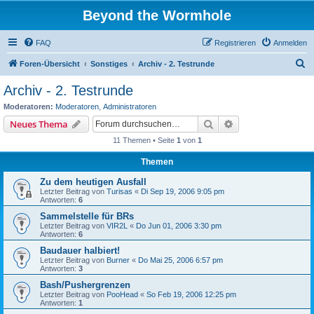
Beyond the Wormhole
FAQ
Registrieren
Anmelden
S
Foren-Übersicht
Sonstiges
Archiv - 2. Testrunde
u
Archiv - 2. Testrunde
c
Moderatoren:
Moderatoren
,
Administratoren
h
Suche
Erweiterte Suche
Neues Thema
e
11 Themen • Seite
1
von
1
Themen
Zu dem heutigen Ausfall
Letzter Beitrag von
Turisas
«
Di Sep 19, 2006 9:05 pm
Antworten:
6
Sammelstelle für BRs
Letzter Beitrag von
VIR2L
«
Do Jun 01, 2006 3:30 pm
Antworten:
6
Baudauer halbiert!
Letzter Beitrag von
Burner
«
Do Mai 25, 2006 6:57 pm
Antworten:
3
Bash/Pushergrenzen
Letzter Beitrag von
PooHead
«
So Feb 19, 2006 12:25 pm
Antworten:
1