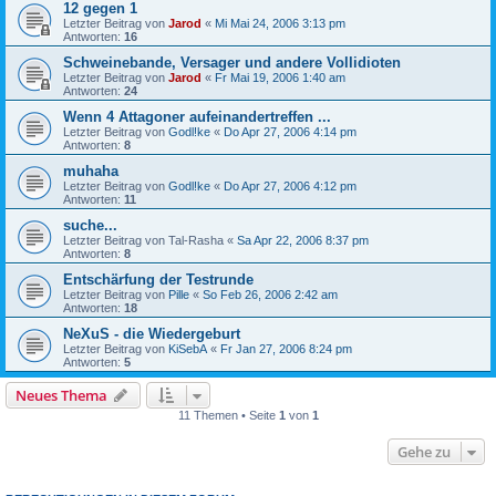
12 gegen 1
Letzter Beitrag von
Jarod
«
Mi Mai 24, 2006 3:13 pm
Antworten:
16
Schweinebande, Versager und andere Vollidioten
Letzter Beitrag von
Jarod
«
Fr Mai 19, 2006 1:40 am
Antworten:
24
Wenn 4 Attagoner aufeinandertreffen ...
Letzter Beitrag von
Godl!ke
«
Do Apr 27, 2006 4:14 pm
Antworten:
8
muhaha
Letzter Beitrag von
Godl!ke
«
Do Apr 27, 2006 4:12 pm
Antworten:
11
suche...
Letzter Beitrag von
Tal-Rasha
«
Sa Apr 22, 2006 8:37 pm
Antworten:
8
Entschärfung der Testrunde
Letzter Beitrag von
Pille
«
So Feb 26, 2006 2:42 am
Antworten:
18
NeXuS - die Wiedergeburt
Letzter Beitrag von
KiSebA
«
Fr Jan 27, 2006 8:24 pm
Antworten:
5
Neues Thema
11 Themen • Seite
1
von
1
Gehe zu