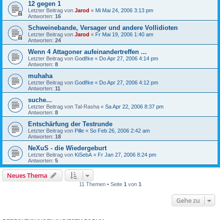
12 gegen 1
Letzter Beitrag von
Jarod
«
Mi Mai 24, 2006 3:13 pm
Antworten:
16
Schweinebande, Versager und andere Vollidioten
Letzter Beitrag von
Jarod
«
Fr Mai 19, 2006 1:40 am
Antworten:
24
Wenn 4 Attagoner aufeinandertreffen ...
Letzter Beitrag von
Godl!ke
«
Do Apr 27, 2006 4:14 pm
Antworten:
8
muhaha
Letzter Beitrag von
Godl!ke
«
Do Apr 27, 2006 4:12 pm
Antworten:
11
suche...
Letzter Beitrag von
Tal-Rasha
«
Sa Apr 22, 2006 8:37 pm
Antworten:
8
Entschärfung der Testrunde
Letzter Beitrag von
Pille
«
So Feb 26, 2006 2:42 am
Antworten:
18
NeXuS - die Wiedergeburt
Letzter Beitrag von
KiSebA
«
Fr Jan 27, 2006 8:24 pm
Antworten:
5
Neues Thema
11 Themen • Seite
1
von
1
Gehe zu