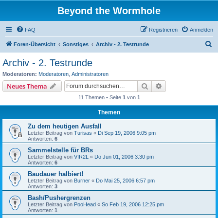
Beyond the Wormhole
FAQ
Registrieren
Anmelden
S
Foren-Übersicht
Sonstiges
Archiv - 2. Testrunde
u
Archiv - 2. Testrunde
c
Moderatoren:
Moderatoren
,
Administratoren
h
Suche
Erweiterte Suche
Neues Thema
e
11 Themen • Seite
1
von
1
Themen
Zu dem heutigen Ausfall
Letzter Beitrag von
Turisas
«
Di Sep 19, 2006 9:05 pm
Antworten:
6
Sammelstelle für BRs
Letzter Beitrag von
VIR2L
«
Do Jun 01, 2006 3:30 pm
Antworten:
6
Baudauer halbiert!
Letzter Beitrag von
Burner
«
Do Mai 25, 2006 6:57 pm
Antworten:
3
Bash/Pushergrenzen
Letzter Beitrag von
PooHead
«
So Feb 19, 2006 12:25 pm
Antworten:
1