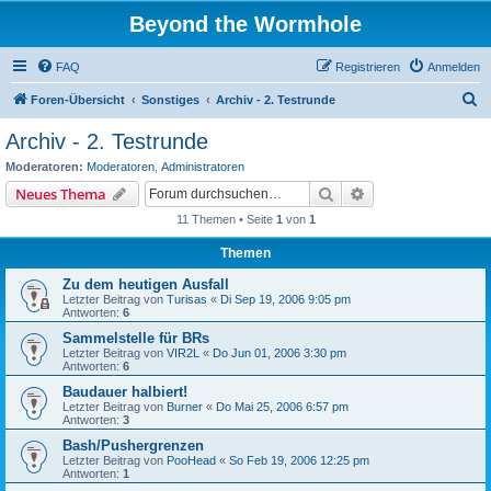
Beyond the Wormhole
FAQ
Registrieren
Anmelden
S
Foren-Übersicht
Sonstiges
Archiv - 2. Testrunde
u
Archiv - 2. Testrunde
c
Moderatoren:
Moderatoren
,
Administratoren
h
Suche
Erweiterte Suche
Neues Thema
e
11 Themen • Seite
1
von
1
Themen
Zu dem heutigen Ausfall
Letzter Beitrag von
Turisas
«
Di Sep 19, 2006 9:05 pm
Antworten:
6
Sammelstelle für BRs
Letzter Beitrag von
VIR2L
«
Do Jun 01, 2006 3:30 pm
Antworten:
6
Baudauer halbiert!
Letzter Beitrag von
Burner
«
Do Mai 25, 2006 6:57 pm
Antworten:
3
Bash/Pushergrenzen
Letzter Beitrag von
PooHead
«
So Feb 19, 2006 12:25 pm
Antworten:
1