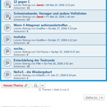
12 gegen 1
Letzter Beitrag von
Jarod
«
Mi Mai 24, 2006 3:13 pm
Antworten:
16
Schweinebande, Versager und andere Vollidioten
Letzter Beitrag von
Jarod
«
Fr Mai 19, 2006 1:40 am
Antworten:
24
Wenn 4 Attagoner aufeinandertreffen ...
Letzter Beitrag von
Godl!ke
«
Do Apr 27, 2006 4:14 pm
Antworten:
8
muhaha
Letzter Beitrag von
Godl!ke
«
Do Apr 27, 2006 4:12 pm
Antworten:
11
suche...
Letzter Beitrag von
Tal-Rasha
«
Sa Apr 22, 2006 8:37 pm
Antworten:
8
Entschärfung der Testrunde
Letzter Beitrag von
Pille
«
So Feb 26, 2006 2:42 am
Antworten:
18
NeXuS - die Wiedergeburt
Letzter Beitrag von
KiSebA
«
Fr Jan 27, 2006 8:24 pm
Antworten:
5
Neues Thema
11 Themen • Seite
1
von
1
Gehe zu