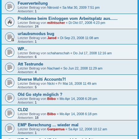
Feuerverteilung
Letzter Beitrag von
Nitroxid
«
Sa Mai 30, 2009 7:51 pm
Antworten:
1
Probleme beim Einloggen vom Arbeitsplatz aus......
Letzter Beitrag von
mifritscher
«
Di Okt 07, 2008 4:23 pm
Antworten:
24
urlaubsmodus bug
Letzter Beitrag von
Jarod
«
Di Sep 23, 2008 11:08 am
Antworten:
1
WP...
Letzter Beitrag von
schahanschah
«
Do Jul 17, 2008 12:16 am
Antworten:
6
Att Testrunde
Letzter Beitrag von
Nachael
«
So Jun 22, 2008 11:29 am
Antworten:
4
Diverse Multi Accounts?!
Letzter Beitrag von
Nicki
«
Fr Mai 16, 2008 11:49 am
Antworten:
5
Old Go style möglich ?
Letzter Beitrag von
Bilbo
«
Mo Apr 14, 2008 6:28 pm
Antworten:
1
CLD2
Letzter Beitrag von
Bilbo
«
Mo Apr 14, 2008 6:18 pm
Antworten:
18
EMP Berechnung ... wieder mal
Letzter Beitrag von
Gargantua
«
Sa Apr 12, 2008 10:12 am
Antworten:
1