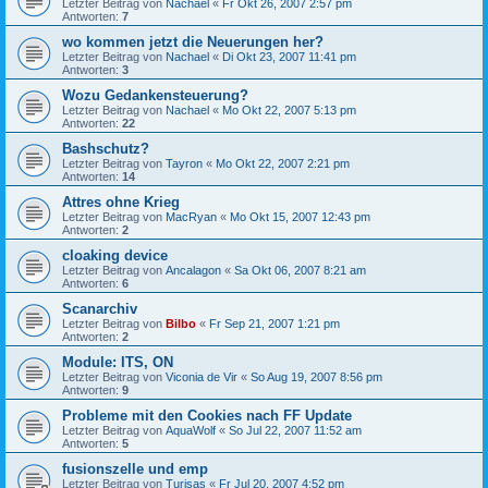
Letzter Beitrag von
Nachael
«
Fr Okt 26, 2007 2:57 pm
Antworten:
7
wo kommen jetzt die Neuerungen her?
Letzter Beitrag von
Nachael
«
Di Okt 23, 2007 11:41 pm
Antworten:
3
Wozu Gedankensteuerung?
Letzter Beitrag von
Nachael
«
Mo Okt 22, 2007 5:13 pm
Antworten:
22
Bashschutz?
Letzter Beitrag von
Tayron
«
Mo Okt 22, 2007 2:21 pm
Antworten:
14
Attres ohne Krieg
Letzter Beitrag von
MacRyan
«
Mo Okt 15, 2007 12:43 pm
Antworten:
2
cloaking device
Letzter Beitrag von
Ancalagon
«
Sa Okt 06, 2007 8:21 am
Antworten:
6
Scanarchiv
Letzter Beitrag von
Bilbo
«
Fr Sep 21, 2007 1:21 pm
Antworten:
2
Module: ITS, ON
Letzter Beitrag von
Viconia de Vir
«
So Aug 19, 2007 8:56 pm
Antworten:
9
Probleme mit den Cookies nach FF Update
Letzter Beitrag von
AquaWolf
«
So Jul 22, 2007 11:52 am
Antworten:
5
fusionszelle und emp
Letzter Beitrag von
Turisas
«
Fr Jul 20, 2007 4:52 pm