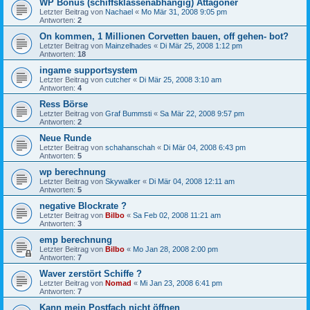
WP Bonus (schiffsklassenabhängig) Attagoner
Letzter Beitrag von
Nachael
«
Mo Mär 31, 2008 9:05 pm
Antworten:
2
On kommen, 1 Millionen Corvetten bauen, off gehen- bot?
Letzter Beitrag von
Mainzelhades
«
Di Mär 25, 2008 1:12 pm
Antworten:
18
ingame supportsystem
Letzter Beitrag von
cutcher
«
Di Mär 25, 2008 3:10 am
Antworten:
4
Ress Börse
Letzter Beitrag von
Graf Bummsti
«
Sa Mär 22, 2008 9:57 pm
Antworten:
2
Neue Runde
Letzter Beitrag von
schahanschah
«
Di Mär 04, 2008 6:43 pm
Antworten:
5
wp berechnung
Letzter Beitrag von
Skywalker
«
Di Mär 04, 2008 12:11 am
Antworten:
5
negative Blockrate ?
Letzter Beitrag von
Bilbo
«
Sa Feb 02, 2008 11:21 am
Antworten:
3
emp berechnung
Letzter Beitrag von
Bilbo
«
Mo Jan 28, 2008 2:00 pm
Antworten:
7
Waver zerstört Schiffe ?
Letzter Beitrag von
Nomad
«
Mi Jan 23, 2008 6:41 pm
Antworten:
7
Kann mein Postfach nicht öffnen