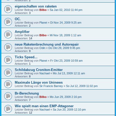
Antworten:
2
eigenschaften von raketen
Letzter Beitrag von
Bilbo
«
Sa Jan 02, 2010 11:44 pm
Antworten:
3
OC.
Letzter Beitrag von
Planet
«
Di Nov 24, 2009 9:25 am
Antworten:
2
Amplifier
Letzter Beitrag von
Bilbo
«
Mi Nov 18, 2009 1:12 am
Antworten:
14
neue Raketenbrechnung und Autorepair
Letzter Beitrag von
Odin
«
Do Okt 29, 2009 9:45 pm
Antworten:
9
Ticks Speed...
Letzter Beitrag von
Planet
«
Fr Okt 23, 2009 10:59 am
Antworten:
1
Schildabzug Croniton-Emitter
Letzter Beitrag von
Nachael
«
Mo Jul 13, 2009 12:11 am
Antworten:
8
Maximale Länge von Uninews
Letzter Beitrag von
Sir Francis Barney
«
So Jul 12, 2009 11:02 pm
Br-Berechnung
Letzter Beitrag von
Bilbo
«
Mo Jun 29, 2009 2:16 pm
Antworten:
7
Wie spielt man einen EMP-Attagoner
Letzter Beitrag von
Nachael
«
Sa Jun 20, 2009 12:10 pm
Antworten:
12