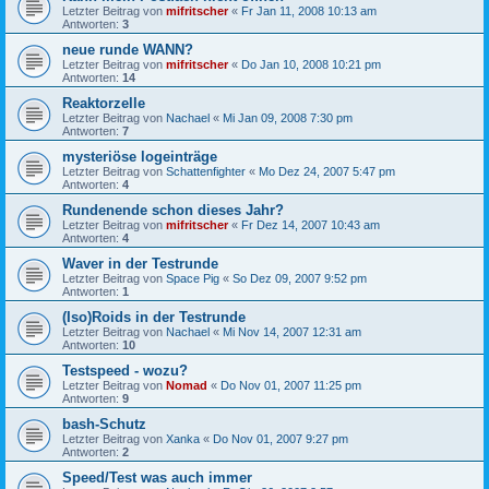
Letzter Beitrag von
mifritscher
«
Fr Jan 11, 2008 10:13 am
Antworten:
3
neue runde WANN?
Letzter Beitrag von
mifritscher
«
Do Jan 10, 2008 10:21 pm
Antworten:
14
Reaktorzelle
Letzter Beitrag von
Nachael
«
Mi Jan 09, 2008 7:30 pm
Antworten:
7
mysteriöse logeinträge
Letzter Beitrag von
Schattenfighter
«
Mo Dez 24, 2007 5:47 pm
Antworten:
4
Rundenende schon dieses Jahr?
Letzter Beitrag von
mifritscher
«
Fr Dez 14, 2007 10:43 am
Antworten:
4
Waver in der Testrunde
Letzter Beitrag von
Space Pig
«
So Dez 09, 2007 9:52 pm
Antworten:
1
(Iso)Roids in der Testrunde
Letzter Beitrag von
Nachael
«
Mi Nov 14, 2007 12:31 am
Antworten:
10
Testspeed - wozu?
Letzter Beitrag von
Nomad
«
Do Nov 01, 2007 11:25 pm
Antworten:
9
bash-Schutz
Letzter Beitrag von
Xanka
«
Do Nov 01, 2007 9:27 pm
Antworten:
2
Speed/Test was auch immer