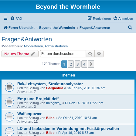
Beyond the Wormhole
FAQ
Registrieren
Anmelden
S
Foren-Übersicht
Beyond the Wormhole
Fragen&Antworten
u
Fragen&Antworten
c
Moderatoren:
Moderatoren
,
Administratoren
h
Suche
Erweiterte Suche
Neues Thema
e
1
2
3
4
Nächste
170 Themen
Themen
Rak-Leitsystem, Strukturanalysator
Letzter Beitrag von
Gargantua
«
Sa Feb 05, 2011 10:36 am
Antworten:
7
Emp und Projektildeff
Letzter Beitrag von
Inkognito_
«
Di Dez 14, 2010 12:27 am
Antworten:
3
Waffenpower
Letzter Beitrag von
Bilbo
«
So Okt 31, 2010 10:51 am
Antworten:
12
LD und Isokosten in Verbindung mit Festkörperwaffen
Letzter Beitrag von
Bilbo
«
Fr Apr 16, 2010 8:37 am