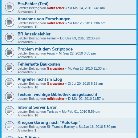
Eta-Fehler (Test)
Letzter Beitrag von
mifritscher
«
Sa Mai 14, 2011 3:48 am
Antworten:
1
Annahme von Forschungen
Letzter Beitrag von
mifritscher
«
Sa Mär 26, 2011 7:06 am
Antworten:
11
BR Anzeigefehler
Letzter Beitrag von
Fyrael
«
Do Dez 09, 2010 12:30 am
Antworten:
2
Problem mit dem Scriptcode
Letzter Beitrag von
Fugal
«
Mi Sep 22, 2010 3:03 pm
Antworten:
7
Fehlerhafte Baukosten
Letzter Beitrag von
Gargantua
«
Mo Aug 16, 2010 11:33 am
Antworten:
2
Angreifer nicht im Elog
Letzter Beitrag von
Gargantua
«
Di Jul 20, 2010 8:19 am
Antworten:
10
Testuni: wichtige Bibliothek ausgetauscht
Letzter Beitrag von
mifritscher
«
Di Mär 02, 2010 11:57 am
Internal Server Error
Letzter Beitrag von
Turisas
«
Mo Feb 01, 2010 5:59 pm
Antworten:
16
Kriegserklärung nach "Autokapi"
Letzter Beitrag von
Sir Francis Barney
«
Sa Jan 16, 2010 5:30 pm
Antworten:
1
Iso-X Roids