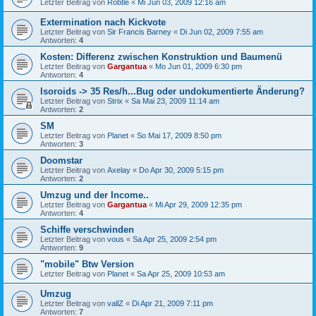
Letzter Beitrag von
Robtle
«
Mi Jun 03, 2009 12:16 am
Extermination nach Kickvote
Letzter Beitrag von
Sir Francis Barney
«
Di Jun 02, 2009 7:55 am
Antworten:
4
Kosten: Differenz zwischen Konstruktion und Baumenü
Letzter Beitrag von
Gargantua
«
Mo Jun 01, 2009 6:30 pm
Antworten:
4
Isoroids -> 35 Res/h...Bug oder undokumentierte Änderung?
Letzter Beitrag von
Strix
«
Sa Mai 23, 2009 11:14 am
Antworten:
2
SM
Letzter Beitrag von
Planet
«
So Mai 17, 2009 8:50 pm
Antworten:
3
Doomstar
Letzter Beitrag von
Axelay
«
Do Apr 30, 2009 5:15 pm
Antworten:
2
Umzug und der Income..
Letzter Beitrag von
Gargantua
«
Mi Apr 29, 2009 12:35 pm
Antworten:
4
Schiffe verschwinden
Letzter Beitrag von
vous
«
Sa Apr 25, 2009 2:54 pm
Antworten:
9
"mobile" Btw Version
Letzter Beitrag von
Planet
«
Sa Apr 25, 2009 10:53 am
Umzug
Letzter Beitrag von
vallZ
«
Di Apr 21, 2009 7:11 pm
Antworten:
7