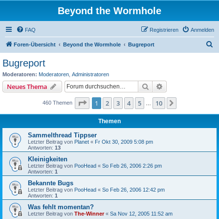
Beyond the Wormhole
FAQ
Registrieren
Anmelden
S
Foren-Übersicht
Beyond the Wormhole
Bugreport
u
Bugreport
c
Moderatoren:
Moderatoren
,
Administratoren
h
Suche
Erweiterte Suche
Neues Thema
e
Seite
1
von
10
1
2
3
4
5
10
Nächste
460 Themen
…
Themen
Sammelthread Tippser
Letzter Beitrag von
Planet
«
Fr Okt 30, 2009 5:08 pm
Antworten:
13
Kleinigkeiten
Letzter Beitrag von
PooHead
«
So Feb 26, 2006 2:26 pm
Antworten:
1
Bekannte Bugs
Letzter Beitrag von
PooHead
«
So Feb 26, 2006 12:42 pm
Antworten:
1
Was fehlt momentan?
Letzter Beitrag von
The-Winner
«
Sa Nov 12, 2005 11:52 am