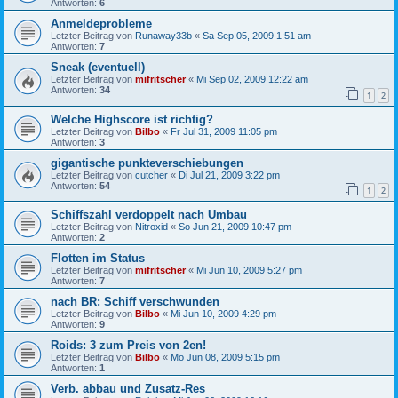
Antworten:
6
Anmeldeprobleme
Letzter Beitrag von
Runaway33b
«
Sa Sep 05, 2009 1:51 am
Antworten:
7
Sneak (eventuell)
Letzter Beitrag von
mifritscher
«
Mi Sep 02, 2009 12:22 am
Antworten:
34
1
2
Welche Highscore ist richtig?
Letzter Beitrag von
Bilbo
«
Fr Jul 31, 2009 11:05 pm
Antworten:
3
gigantische punkteverschiebungen
Letzter Beitrag von
cutcher
«
Di Jul 21, 2009 3:22 pm
Antworten:
54
1
2
Schiffszahl verdoppelt nach Umbau
Letzter Beitrag von
Nitroxid
«
So Jun 21, 2009 10:47 pm
Antworten:
2
Flotten im Status
Letzter Beitrag von
mifritscher
«
Mi Jun 10, 2009 5:27 pm
Antworten:
7
nach BR: Schiff verschwunden
Letzter Beitrag von
Bilbo
«
Mi Jun 10, 2009 4:29 pm
Antworten:
9
Roids: 3 zum Preis von 2en!
Letzter Beitrag von
Bilbo
«
Mo Jun 08, 2009 5:15 pm
Antworten:
1
Verb. abbau und Zusatz-Res