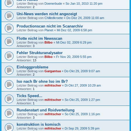
Letzter Beitrag von
Doenerbude
«
So Jan 10, 2010 11:20 pm
Antworten:
2
Uni-News werden nicht angezeigt
Letzter Beitrag von
Chilledkroete
«
Do Dez 24, 2009 11:00 am
Productionscan nicht im Scanarchiv
Letzter Beitrag von
Planet
«
Mi Dez 02, 2009 6:58 pm
Flotte nicht im Newsscan
Letzter Beitrag von
Bilbo
«
Mi Dez 02, 2009 6:29 pm
Antworten:
3
Fehler Strukturanalysator
Letzter Beitrag von
Bilbo
«
Fr Nov 20, 2009 5:55 pm
Antworten:
13
Einloggprobleme
Letzter Beitrag von
Gargantua
«
Do Okt 29, 2009 9:07 am
Antworten:
2
Iso nach Br ohne Iso im Br?
Letzter Beitrag von
mifritscher
«
Di Okt 27, 2009 10:29 am
Antworten:
1
Ticks Speed...
Letzter Beitrag von
mifritscher
«
So Okt 25, 2009 1:27 pm
Antworten:
1
Rundenstart und Roidverteilung
Letzter Beitrag von
mifritscher
«
So Okt 25, 2009 1:16 pm
Antworten:
3
konstruktion is komisch
Letzter Beitrag von
mifritscher
«
Di Sep 29, 2009 5:39 pm