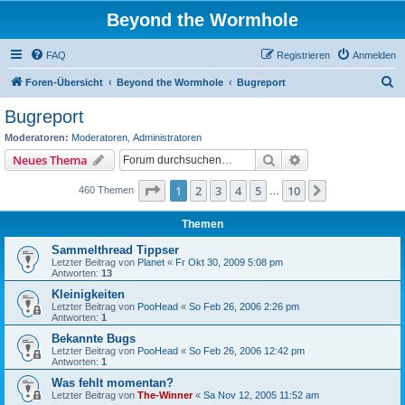
Beyond the Wormhole
FAQ
Registrieren
Anmelden
S
Foren-Übersicht
Beyond the Wormhole
Bugreport
u
Bugreport
c
Moderatoren:
Moderatoren
,
Administratoren
h
Suche
Erweiterte Suche
Neues Thema
e
Seite
1
von
10
1
2
3
4
5
10
Nächste
460 Themen
…
Themen
Sammelthread Tippser
Letzter Beitrag von
Planet
«
Fr Okt 30, 2009 5:08 pm
Antworten:
13
Kleinigkeiten
Letzter Beitrag von
PooHead
«
So Feb 26, 2006 2:26 pm
Antworten:
1
Bekannte Bugs
Letzter Beitrag von
PooHead
«
So Feb 26, 2006 12:42 pm
Antworten:
1
Was fehlt momentan?
Letzter Beitrag von
The-Winner
«
Sa Nov 12, 2005 11:52 am