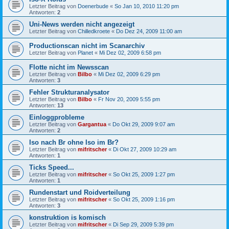
Letzter Beitrag von
Doenerbude
«
So Jan 10, 2010 11:20 pm
Antworten:
2
Uni-News werden nicht angezeigt
Letzter Beitrag von
Chilledkroete
«
Do Dez 24, 2009 11:00 am
Productionscan nicht im Scanarchiv
Letzter Beitrag von
Planet
«
Mi Dez 02, 2009 6:58 pm
Flotte nicht im Newsscan
Letzter Beitrag von
Bilbo
«
Mi Dez 02, 2009 6:29 pm
Antworten:
3
Fehler Strukturanalysator
Letzter Beitrag von
Bilbo
«
Fr Nov 20, 2009 5:55 pm
Antworten:
13
Einloggprobleme
Letzter Beitrag von
Gargantua
«
Do Okt 29, 2009 9:07 am
Antworten:
2
Iso nach Br ohne Iso im Br?
Letzter Beitrag von
mifritscher
«
Di Okt 27, 2009 10:29 am
Antworten:
1
Ticks Speed...
Letzter Beitrag von
mifritscher
«
So Okt 25, 2009 1:27 pm
Antworten:
1
Rundenstart und Roidverteilung
Letzter Beitrag von
mifritscher
«
So Okt 25, 2009 1:16 pm
Antworten:
3
konstruktion is komisch
Letzter Beitrag von
mifritscher
«
Di Sep 29, 2009 5:39 pm