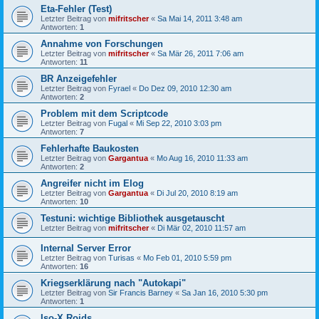
Eta-Fehler (Test)
Letzter Beitrag von
mifritscher
«
Sa Mai 14, 2011 3:48 am
Antworten:
1
Annahme von Forschungen
Letzter Beitrag von
mifritscher
«
Sa Mär 26, 2011 7:06 am
Antworten:
11
BR Anzeigefehler
Letzter Beitrag von
Fyrael
«
Do Dez 09, 2010 12:30 am
Antworten:
2
Problem mit dem Scriptcode
Letzter Beitrag von
Fugal
«
Mi Sep 22, 2010 3:03 pm
Antworten:
7
Fehlerhafte Baukosten
Letzter Beitrag von
Gargantua
«
Mo Aug 16, 2010 11:33 am
Antworten:
2
Angreifer nicht im Elog
Letzter Beitrag von
Gargantua
«
Di Jul 20, 2010 8:19 am
Antworten:
10
Testuni: wichtige Bibliothek ausgetauscht
Letzter Beitrag von
mifritscher
«
Di Mär 02, 2010 11:57 am
Internal Server Error
Letzter Beitrag von
Turisas
«
Mo Feb 01, 2010 5:59 pm
Antworten:
16
Kriegserklärung nach "Autokapi"
Letzter Beitrag von
Sir Francis Barney
«
Sa Jan 16, 2010 5:30 pm
Antworten:
1
Iso-X Roids