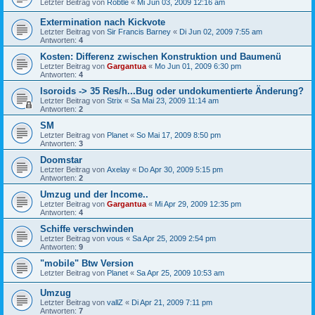
Letzter Beitrag von
Robtle
«
Mi Jun 03, 2009 12:16 am
Extermination nach Kickvote
Letzter Beitrag von
Sir Francis Barney
«
Di Jun 02, 2009 7:55 am
Antworten:
4
Kosten: Differenz zwischen Konstruktion und Baumenü
Letzter Beitrag von
Gargantua
«
Mo Jun 01, 2009 6:30 pm
Antworten:
4
Isoroids -> 35 Res/h...Bug oder undokumentierte Änderung?
Letzter Beitrag von
Strix
«
Sa Mai 23, 2009 11:14 am
Antworten:
2
SM
Letzter Beitrag von
Planet
«
So Mai 17, 2009 8:50 pm
Antworten:
3
Doomstar
Letzter Beitrag von
Axelay
«
Do Apr 30, 2009 5:15 pm
Antworten:
2
Umzug und der Income..
Letzter Beitrag von
Gargantua
«
Mi Apr 29, 2009 12:35 pm
Antworten:
4
Schiffe verschwinden
Letzter Beitrag von
vous
«
Sa Apr 25, 2009 2:54 pm
Antworten:
9
"mobile" Btw Version
Letzter Beitrag von
Planet
«
Sa Apr 25, 2009 10:53 am
Umzug
Letzter Beitrag von
vallZ
«
Di Apr 21, 2009 7:11 pm
Antworten:
7