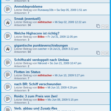
Antworten:
6
Anmeldeprobleme
Letzter Beitrag von
Runaway33b
«
Sa Sep 05, 2009 1:51 am
Antworten:
7
Sneak (eventuell)
Letzter Beitrag von
mifritscher
«
Mi Sep 02, 2009 12:22 am
Antworten:
34
1
2
Welche Highscore ist richtig?
Letzter Beitrag von
Bilbo
«
Fr Jul 31, 2009 11:05 pm
Antworten:
3
gigantische punkteverschiebungen
Letzter Beitrag von
cutcher
«
Di Jul 21, 2009 3:22 pm
Antworten:
54
1
2
Schiffszahl verdoppelt nach Umbau
Letzter Beitrag von
Nitroxid
«
So Jun 21, 2009 10:47 pm
Antworten:
2
Flotten im Status
Letzter Beitrag von
mifritscher
«
Mi Jun 10, 2009 5:27 pm
Antworten:
7
nach BR: Schiff verschwunden
Letzter Beitrag von
Bilbo
«
Mi Jun 10, 2009 4:29 pm
Antworten:
9
Roids: 3 zum Preis von 2en!
Letzter Beitrag von
Bilbo
«
Mo Jun 08, 2009 5:15 pm
Antworten:
1
Verb. abbau und Zusatz-Res