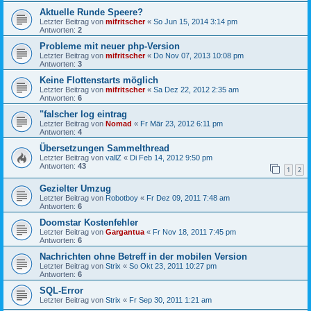
Aktuelle Runde Speere?
Letzter Beitrag von
mifritscher
«
So Jun 15, 2014 3:14 pm
Antworten:
2
Probleme mit neuer php-Version
Letzter Beitrag von
mifritscher
«
Do Nov 07, 2013 10:08 pm
Antworten:
3
Keine Flottenstarts möglich
Letzter Beitrag von
mifritscher
«
Sa Dez 22, 2012 2:35 am
Antworten:
6
"falscher log eintrag
Letzter Beitrag von
Nomad
«
Fr Mär 23, 2012 6:11 pm
Antworten:
4
Übersetzungen Sammelthread
Letzter Beitrag von
vallZ
«
Di Feb 14, 2012 9:50 pm
Antworten:
43
1
2
Gezielter Umzug
Letzter Beitrag von
Robotboy
«
Fr Dez 09, 2011 7:48 am
Antworten:
6
Doomstar Kostenfehler
Letzter Beitrag von
Gargantua
«
Fr Nov 18, 2011 7:45 pm
Antworten:
6
Nachrichten ohne Betreff in der mobilen Version
Letzter Beitrag von
Strix
«
So Okt 23, 2011 10:27 pm
Antworten:
6
SQL-Error
Letzter Beitrag von
Strix
«
Fr Sep 30, 2011 1:21 am