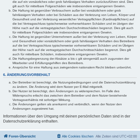
die auf ein vorsätzliches oder grob fahrlässiges Verhalten zurückzuführen sind. Dies
gilt auch für mittelbare Folgeschäden wie insbesondere entgangenen Gewinn.
Die Haftung ist gegenüber Verbrauchern außer bei vorsätzlichem oder grob
fahrlässigem Verhalten oder bei Schäden aus der Verletzung von Leben, Körper und
Gesundheit und der Verletzung wesentlicher Vertragspflichten (Kardinalpflichten) auf
die bei Vertragsschluss typischerweise vorhersehbaren Schäden und im übrigen der
Höhe nach auf die vertragstypischen Durchschnittsschäden begrenzt. Dies gilt auch
für mittelbare Folgeschäden wie insbesondere entgangenen Gewinn.
Die Haftung ist gegenüber Unternehmern außer bei der Verletzung von Leben, Körper
und Gesundheit oder vorsätzlichem oder grob fahrlässigem Verhalten des Betreibers
auf die bei Vertragsschluss typischerweise vorhersehbaren Schäden und im Übrigen
der Höhe nach auf die vertragstypischen Durchschnittsschäden begrenzt. Dies gilt
auch für mittelbare Schäden, insbesondere entgangenen Gewinn.
Die Haftungsbegrenzung der Absätze a bis c gilt sinngemäß auch zugunsten der
Mitarbeiter und Erfüllungsgehilfen des Betreibers.
Ansprüche für eine Haftung aus zwingendem nationalem Recht bleiben unberührt.
6. ÄNDERUNGSVORBEHALT
Der Betreiber ist berechtigt, die Nutzungsbedingungen und die Datenschutzerklärung
zu ändern. Die Änderung wird dem Nutzer per E-Mail mitgeteilt.
Der Nutzer ist berechtigt, den Änderungen zu widersprechen. Im Falle des
Widerspruchs erlischt das zwischen dem Betreiber und dem Nutzer bestehende
Vertragsverhältnis mit sofortiger Wirkung.
Die Änderungen gelten als anerkannt und verbindlich, wenn der Nutzer den
Änderungen zugestimmt hat.
Informationen über den Umgang mit deinen persönlichen Daten sind in der
Datenschutzerklärung enthalten.
Foren-Übersicht
Alle Cookies löschen
Alle Zeiten sind
UTC+02:00