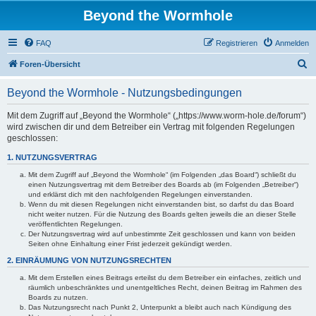
Beyond the Wormhole
FAQ
Registrieren
Anmelden
S
Foren-Übersicht
u
Beyond the Wormhole - Nutzungsbedingungen
c
h
Mit dem Zugriff auf „Beyond the Wormhole“ („https://www.worm-hole.de/forum“)
wird zwischen dir und dem Betreiber ein Vertrag mit folgenden Regelungen
e
geschlossen:
1. NUTZUNGSVERTRAG
Mit dem Zugriff auf „Beyond the Wormhole“ (im Folgenden „das Board“) schließt du
einen Nutzungsvertrag mit dem Betreiber des Boards ab (im Folgenden „Betreiber“)
und erklärst dich mit den nachfolgenden Regelungen einverstanden.
Wenn du mit diesen Regelungen nicht einverstanden bist, so darfst du das Board
nicht weiter nutzen. Für die Nutzung des Boards gelten jeweils die an dieser Stelle
veröffentlichten Regelungen.
Der Nutzungsvertrag wird auf unbestimmte Zeit geschlossen und kann von beiden
Seiten ohne Einhaltung einer Frist jederzeit gekündigt werden.
2. EINRÄUMUNG VON NUTZUNGSRECHTEN
Mit dem Erstellen eines Beitrags erteilst du dem Betreiber ein einfaches, zeitlich und
räumlich unbeschränktes und unentgeltliches Recht, deinen Beitrag im Rahmen des
Boards zu nutzen.
Das Nutzungsrecht nach Punkt 2, Unterpunkt a bleibt auch nach Kündigung des