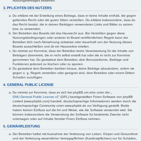
Nutzungsvertrages bestehen.
3. PFLICHTEN DES NUTZERS
Du erklärst mit der Erstellung eines Beitrags, dass er keine Inhalte enthält, die gegen
geltendes Recht oder die guten Sitten verstoßen. Du erklärst insbesondere, dass du
das Recht besitzt, die in deinen Beiträgen verwendeten Links und Bilder zu setzen
bzw. zu verwenden.
Der Betreiber des Boards übt das Hausrecht aus. Bei Verstößen gegen diese
Nutzungsbedingungen oder anderer im Board veröffentlichten Regeln kann der
Betreiber dich nach Abmahnung zeitweise oder dauerhaft von der Nutzung dieses
Boards ausschließen und dir ein Hausverbot erteilen.
Du nimmst zur Kenntnis, dass der Betreiber keine Verantwortung für die Inhalte von
Beiträgen übernimmt, die er nicht selbst erstellt hat oder die er nicht zur Kenntnis
genommen hat. Du gestattest dem Betreiber, dein Benutzerkonto, Beiträge und
Funktionen jederzeit zu löschen oder zu sperren.
Du gestattest dem Betreiber darüber hinaus, deine Beiträge abzuändern, sofern sie
gegen o. g. Regeln verstoßen oder geeignet sind, dem Betreiber oder einem Dritten
Schaden zuzufügen.
4. GENERAL PUBLIC LICENSE
Du nimmst zur Kenntnis, dass es sich bei phpBB um eine unter der „
GNU General Public License v2
“ (GPL) bereitgestellten Foren-Software von phpBB
Limited (www.phpbb.com) handelt; deutschsprachige Informationen werden durch die
deutschsprachige Community unter www.phpbb.de zur Verfügung gestellt. Beide
haben keinen Einfluss auf die Art und Weise, wie die Software verwendet wird. Sie
können insbesondere die Verwendung der Software für bestimmte Zwecke nicht
untersagen oder auf Inhalte fremder Foren Einfluss nehmen.
5. GEWÄHRLEISTUNG
Der Betreiber haftet mit Ausnahme der Verletzung von Leben, Körper und Gesundheit
und der Verletzung wesentlicher Vertragspflichten (Kardinalpflichten) nur für Schäden,