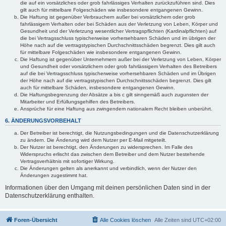
die auf ein vorsätzliches oder grob fahrlässiges Verhalten zurückzuführen sind. Dies
gilt auch für mittelbare Folgeschäden wie insbesondere entgangenen Gewinn.
Die Haftung ist gegenüber Verbrauchern außer bei vorsätzlichem oder grob
fahrlässigem Verhalten oder bei Schäden aus der Verletzung von Leben, Körper und
Gesundheit und der Verletzung wesentlicher Vertragspflichten (Kardinalpflichten) auf
die bei Vertragsschluss typischerweise vorhersehbaren Schäden und im übrigen der
Höhe nach auf die vertragstypischen Durchschnittsschäden begrenzt. Dies gilt auch
für mittelbare Folgeschäden wie insbesondere entgangenen Gewinn.
Die Haftung ist gegenüber Unternehmern außer bei der Verletzung von Leben, Körper
und Gesundheit oder vorsätzlichem oder grob fahrlässigem Verhalten des Betreibers
auf die bei Vertragsschluss typischerweise vorhersehbaren Schäden und im Übrigen
der Höhe nach auf die vertragstypischen Durchschnittsschäden begrenzt. Dies gilt
auch für mittelbare Schäden, insbesondere entgangenen Gewinn.
Die Haftungsbegrenzung der Absätze a bis c gilt sinngemäß auch zugunsten der
Mitarbeiter und Erfüllungsgehilfen des Betreibers.
Ansprüche für eine Haftung aus zwingendem nationalem Recht bleiben unberührt.
6. ÄNDERUNGSVORBEHALT
Der Betreiber ist berechtigt, die Nutzungsbedingungen und die Datenschutzerklärung
zu ändern. Die Änderung wird dem Nutzer per E-Mail mitgeteilt.
Der Nutzer ist berechtigt, den Änderungen zu widersprechen. Im Falle des
Widerspruchs erlischt das zwischen dem Betreiber und dem Nutzer bestehende
Vertragsverhältnis mit sofortiger Wirkung.
Die Änderungen gelten als anerkannt und verbindlich, wenn der Nutzer den
Änderungen zugestimmt hat.
Informationen über den Umgang mit deinen persönlichen Daten sind in der
Datenschutzerklärung enthalten.
Foren-Übersicht
Alle Cookies löschen
Alle Zeiten sind
UTC+02:00