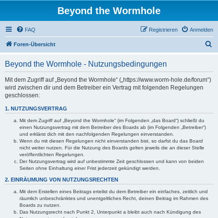
Beyond the Wormhole
FAQ
Registrieren
Anmelden
S
Foren-Übersicht
u
Beyond the Wormhole - Nutzungsbedingungen
c
h
Mit dem Zugriff auf „Beyond the Wormhole“ („https://www.worm-hole.de/forum“)
wird zwischen dir und dem Betreiber ein Vertrag mit folgenden Regelungen
e
geschlossen:
1. NUTZUNGSVERTRAG
Mit dem Zugriff auf „Beyond the Wormhole“ (im Folgenden „das Board“) schließt du
einen Nutzungsvertrag mit dem Betreiber des Boards ab (im Folgenden „Betreiber“)
und erklärst dich mit den nachfolgenden Regelungen einverstanden.
Wenn du mit diesen Regelungen nicht einverstanden bist, so darfst du das Board
nicht weiter nutzen. Für die Nutzung des Boards gelten jeweils die an dieser Stelle
veröffentlichten Regelungen.
Der Nutzungsvertrag wird auf unbestimmte Zeit geschlossen und kann von beiden
Seiten ohne Einhaltung einer Frist jederzeit gekündigt werden.
2. EINRÄUMUNG VON NUTZUNGSRECHTEN
Mit dem Erstellen eines Beitrags erteilst du dem Betreiber ein einfaches, zeitlich und
räumlich unbeschränktes und unentgeltliches Recht, deinen Beitrag im Rahmen des
Boards zu nutzen.
Das Nutzungsrecht nach Punkt 2, Unterpunkt a bleibt auch nach Kündigung des