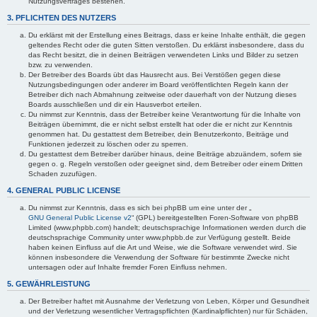
Nutzungsvertrages bestehen.
3. PFLICHTEN DES NUTZERS
Du erklärst mit der Erstellung eines Beitrags, dass er keine Inhalte enthält, die gegen
geltendes Recht oder die guten Sitten verstoßen. Du erklärst insbesondere, dass du
das Recht besitzt, die in deinen Beiträgen verwendeten Links und Bilder zu setzen
bzw. zu verwenden.
Der Betreiber des Boards übt das Hausrecht aus. Bei Verstößen gegen diese
Nutzungsbedingungen oder anderer im Board veröffentlichten Regeln kann der
Betreiber dich nach Abmahnung zeitweise oder dauerhaft von der Nutzung dieses
Boards ausschließen und dir ein Hausverbot erteilen.
Du nimmst zur Kenntnis, dass der Betreiber keine Verantwortung für die Inhalte von
Beiträgen übernimmt, die er nicht selbst erstellt hat oder die er nicht zur Kenntnis
genommen hat. Du gestattest dem Betreiber, dein Benutzerkonto, Beiträge und
Funktionen jederzeit zu löschen oder zu sperren.
Du gestattest dem Betreiber darüber hinaus, deine Beiträge abzuändern, sofern sie
gegen o. g. Regeln verstoßen oder geeignet sind, dem Betreiber oder einem Dritten
Schaden zuzufügen.
4. GENERAL PUBLIC LICENSE
Du nimmst zur Kenntnis, dass es sich bei phpBB um eine unter der „
GNU General Public License v2
“ (GPL) bereitgestellten Foren-Software von phpBB
Limited (www.phpbb.com) handelt; deutschsprachige Informationen werden durch die
deutschsprachige Community unter www.phpbb.de zur Verfügung gestellt. Beide
haben keinen Einfluss auf die Art und Weise, wie die Software verwendet wird. Sie
können insbesondere die Verwendung der Software für bestimmte Zwecke nicht
untersagen oder auf Inhalte fremder Foren Einfluss nehmen.
5. GEWÄHRLEISTUNG
Der Betreiber haftet mit Ausnahme der Verletzung von Leben, Körper und Gesundheit
und der Verletzung wesentlicher Vertragspflichten (Kardinalpflichten) nur für Schäden,