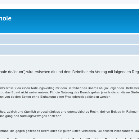
hole
-hole.de/forum“) wird zwischen dir und dem Betreiber ein Vertrag mit folgenden R
d“) schließt du einen Nutzungsvertrag mit dem Betreiber des Boards ab (im Folgenden „Betreibe
du das Board nicht weiter nutzen. Für die Nutzung des Boards gelten jeweils die an dieser Stell
n von beiden Seiten ohne Einhaltung einer Frist jederzeit gekündigt werden.
faches, zeitlich und räumlich unbeschränktes und unentgeltliches Recht, deinen Beitrag im Rahme
Kündigung des Nutzungsvertrages bestehen.
e enthält, die gegen geltendes Recht oder die guten Sitten verstoßen. Du erklärst insbesondere, 