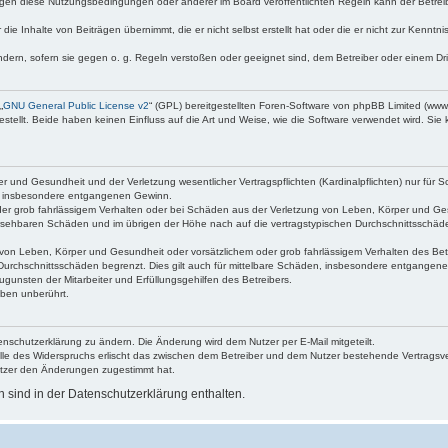
egen diese Nutzungsbedingungen oder anderer im Board veröffentlichten Regeln kann der Betre
die Inhalte von Beiträgen übernimmt, die er nicht selbst erstellt hat oder die er nicht zur Kenn
ndern, sofern sie gegen o. g. Regeln verstoßen oder geeignet sind, dem Betreiber oder einem D
„
GNU General Public License v2
“ (GPL) bereitgestellten Foren-Software von phpBB Limited (ww
ellt. Beide haben keinen Einfluss auf die Art und Weise, wie die Software verwendet wird. Si
 und Gesundheit und der Verletzung wesentlicher Vertragspflichten (Kardinalpflichten) nur für Sc
wie insbesondere entgangenen Gewinn.
der grob fahrlässigem Verhalten oder bei Schäden aus der Verletzung von Leben, Körper und Ges
rhersehbaren Schäden und im übrigen der Höhe nach auf die vertragstypischen Durchschnittsschäde
von Leben, Körper und Gesundheit oder vorsätzlichem oder grob fahrlässigem Verhalten des Betr
Durchschnittsschäden begrenzt. Dies gilt auch für mittelbare Schäden, insbesondere entgangen
gunsten der Mitarbeiter und Erfüllungsgehilfen des Betreibers.
ben unberührt.
enschutzerklärung zu ändern. Die Änderung wird dem Nutzer per E-Mail mitgeteilt.
lle des Widerspruchs erlischt das zwischen dem Betreiber und dem Nutzer bestehende Vertragsverh
utzer den Änderungen zugestimmt hat.
sind in der Datenschutzerklärung enthalten.