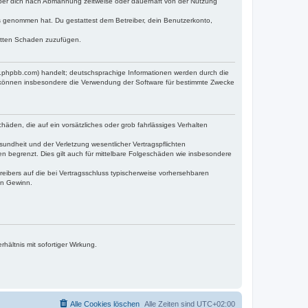
iber dich nach Abmahnung zeitweise oder dauerhaft von der Nutzung
tnis genommen hat. Du gestattest dem Betreiber, dein Benutzerkonto,
ritten Schaden zuzufügen.
w.phpbb.com) handelt; deutschsprachige Informationen werden durch die
e können insbesondere die Verwendung der Software für bestimmte Zwecke
häden, die auf ein vorsätzliches oder grob fahrlässiges Verhalten
undheit und der Verletzung wesentlicher Vertragspflichten
n begrenzt. Dies gilt auch für mittelbare Folgeschäden wie insbesondere
eibers auf die bei Vertragsschluss typischerweise vorhersehbaren
en Gewinn.
ältnis mit sofortiger Wirkung.
Alle Cookies löschen
Alle Zeiten sind
UTC+02:00