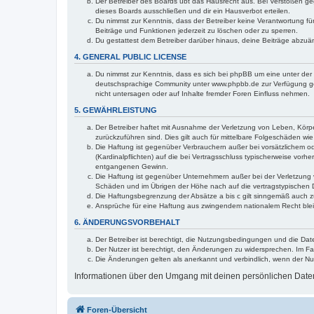
Der Betreiber des Boards übt das Hausrecht aus. Bei Verstößen g
dieses Boards ausschließen und dir ein Hausverbot erteilen.
Du nimmst zur Kenntnis, dass der Betreiber keine Verantwortung für 
Beiträge und Funktionen jederzeit zu löschen oder zu sperren.
Du gestattest dem Betreiber darüber hinaus, deine Beiträge abzuä
4. GENERAL PUBLIC LICENSE
Du nimmst zur Kenntnis, dass es sich bei phpBB um eine unter der 
deutschsprachige Community unter www.phpbb.de zur Verfügung gest
nicht untersagen oder auf Inhalte fremder Foren Einfluss nehmen.
5. GEWÄHRLEISTUNG
Der Betreiber haftet mit Ausnahme der Verletzung von Leben, Körper
zurückzuführen sind. Dies gilt auch für mittelbare Folgeschäden 
Die Haftung ist gegenüber Verbrauchern außer bei vorsätzlichem o
(Kardinalpflichten) auf die bei Vertragsschluss typischerweise vo
entgangenen Gewinn.
Die Haftung ist gegenüber Unternehmern außer bei der Verletzung 
Schäden und im Übrigen der Höhe nach auf die vertragstypischen 
Die Haftungsbegrenzung der Absätze a bis c gilt sinngemäß auch zu
Ansprüche für eine Haftung aus zwingendem nationalem Recht blei
6. ÄNDERUNGSVORBEHALT
Der Betreiber ist berechtigt, die Nutzungsbedingungen und die Dat
Der Nutzer ist berechtigt, den Änderungen zu widersprechen. Im Fa
Die Änderungen gelten als anerkannt und verbindlich, wenn der N
Informationen über den Umgang mit deinen persönlichen Daten 
Foren-Übersicht