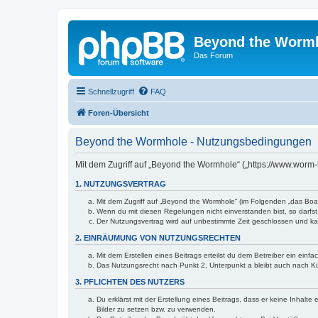
Beyond the Worm
Das Forum
Schnellzugriff
FAQ
Foren-Übersicht
Beyond the Wormhole - Nutzungsbedingungen
Mit dem Zugriff auf „Beyond the Wormhole“ („https://www.worm
1. NUTZUNGSVERTRAG
Mit dem Zugriff auf „Beyond the Wormhole“ (im Folgenden „das Boar
Wenn du mit diesen Regelungen nicht einverstanden bist, so darfst 
Der Nutzungsvertrag wird auf unbestimmte Zeit geschlossen und kan
2. EINRÄUMUNG VON NUTZUNGSRECHTEN
Mit dem Erstellen eines Beitrags erteilst du dem Betreiber ein ein
Das Nutzungsrecht nach Punkt 2, Unterpunkt a bleibt auch nach 
3. PFLICHTEN DES NUTZERS
Du erklärst mit der Erstellung eines Beitrags, dass er keine Inhalt
Bilder zu setzen bzw. zu verwenden.