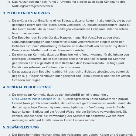
Das Nutzungsrecht nach Punkt 2, Unterpunkt a bleibt auch nach Kündigung des
Nutzungsvertrages bestehen.
3. PFLICHTEN DES NUTZERS
Du erklärst mit der Erstellung eines Beitrags, dass er keine Inhalte enthält, die gegen
geltendes Recht oder die guten Sitten verstoßen. Du erklärst insbesondere, dass du
das Recht besitzt, die in deinen Beiträgen verwendeten Links und Bilder zu setzen
bzw. zu verwenden.
Der Betreiber des Boards übt das Hausrecht aus. Bei Verstößen gegen diese
Nutzungsbedingungen oder anderer im Board veröffentlichten Regeln kann der
Betreiber dich nach Abmahnung zeitweise oder dauerhaft von der Nutzung dieses
Boards ausschließen und dir ein Hausverbot erteilen.
Du nimmst zur Kenntnis, dass der Betreiber keine Verantwortung für die Inhalte von
Beiträgen übernimmt, die er nicht selbst erstellt hat oder die er nicht zur Kenntnis
genommen hat. Du gestattest dem Betreiber, dein Benutzerkonto, Beiträge und
Funktionen jederzeit zu löschen oder zu sperren.
Du gestattest dem Betreiber darüber hinaus, deine Beiträge abzuändern, sofern sie
gegen o. g. Regeln verstoßen oder geeignet sind, dem Betreiber oder einem Dritten
Schaden zuzufügen.
4. GENERAL PUBLIC LICENSE
Du nimmst zur Kenntnis, dass es sich bei phpBB um eine unter der „
GNU General Public License v2
“ (GPL) bereitgestellten Foren-Software von phpBB
Limited (www.phpbb.com) handelt; deutschsprachige Informationen werden durch die
deutschsprachige Community unter www.phpbb.de zur Verfügung gestellt. Beide
haben keinen Einfluss auf die Art und Weise, wie die Software verwendet wird. Sie
können insbesondere die Verwendung der Software für bestimmte Zwecke nicht
untersagen oder auf Inhalte fremder Foren Einfluss nehmen.
5. GEWÄHRLEISTUNG
Der Betreiber haftet mit Ausnahme der Verletzung von Leben, Körper und Gesundheit