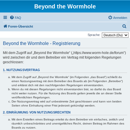
Beyond the Wormhole
FAQ
Anmelden
S
Foren-Übersicht
u
Sprache:
c
Beyond the Wormhole - Registrierung
h
Mit dem Zugriff auf „Beyond the Wormhole“ („https://www.worm-hole.de/forum“)
e
wird zwischen dir und dem Betreiber ein Vertrag mit folgenden Regelungen
geschlossen:
1. NUTZUNGSVERTRAG
Mit dem Zugriff auf „Beyond the Wormhole“ (im Folgenden „das Board“) schließt du
einen Nutzungsvertrag mit dem Betreiber des Boards ab (im Folgenden „Betreiber“)
und erklärst dich mit den nachfolgenden Regelungen einverstanden.
Wenn du mit diesen Regelungen nicht einverstanden bist, so darfst du das Board
nicht weiter nutzen. Für die Nutzung des Boards gelten jeweils die an dieser Stelle
veröffentlichten Regelungen.
Der Nutzungsvertrag wird auf unbestimmte Zeit geschlossen und kann von beiden
Seiten ohne Einhaltung einer Frist jederzeit gekündigt werden.
2. EINRÄUMUNG VON NUTZUNGSRECHTEN
Mit dem Erstellen eines Beitrags erteilst du dem Betreiber ein einfaches, zeitlich und
räumlich unbeschränktes und unentgeltliches Recht, deinen Beitrag im Rahmen des
Boards zu nutzen.