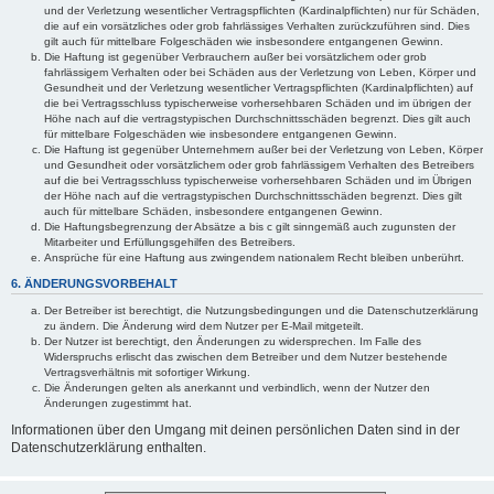
und der Verletzung wesentlicher Vertragspflichten (Kardinalpflichten) nur für Schäden,
die auf ein vorsätzliches oder grob fahrlässiges Verhalten zurückzuführen sind. Dies
gilt auch für mittelbare Folgeschäden wie insbesondere entgangenen Gewinn.
Die Haftung ist gegenüber Verbrauchern außer bei vorsätzlichem oder grob
fahrlässigem Verhalten oder bei Schäden aus der Verletzung von Leben, Körper und
Gesundheit und der Verletzung wesentlicher Vertragspflichten (Kardinalpflichten) auf
die bei Vertragsschluss typischerweise vorhersehbaren Schäden und im übrigen der
Höhe nach auf die vertragstypischen Durchschnittsschäden begrenzt. Dies gilt auch
für mittelbare Folgeschäden wie insbesondere entgangenen Gewinn.
Die Haftung ist gegenüber Unternehmern außer bei der Verletzung von Leben, Körper
und Gesundheit oder vorsätzlichem oder grob fahrlässigem Verhalten des Betreibers
auf die bei Vertragsschluss typischerweise vorhersehbaren Schäden und im Übrigen
der Höhe nach auf die vertragstypischen Durchschnittsschäden begrenzt. Dies gilt
auch für mittelbare Schäden, insbesondere entgangenen Gewinn.
Die Haftungsbegrenzung der Absätze a bis c gilt sinngemäß auch zugunsten der
Mitarbeiter und Erfüllungsgehilfen des Betreibers.
Ansprüche für eine Haftung aus zwingendem nationalem Recht bleiben unberührt.
6. ÄNDERUNGSVORBEHALT
Der Betreiber ist berechtigt, die Nutzungsbedingungen und die Datenschutzerklärung
zu ändern. Die Änderung wird dem Nutzer per E-Mail mitgeteilt.
Der Nutzer ist berechtigt, den Änderungen zu widersprechen. Im Falle des
Widerspruchs erlischt das zwischen dem Betreiber und dem Nutzer bestehende
Vertragsverhältnis mit sofortiger Wirkung.
Die Änderungen gelten als anerkannt und verbindlich, wenn der Nutzer den
Änderungen zugestimmt hat.
Informationen über den Umgang mit deinen persönlichen Daten sind in der
Datenschutzerklärung enthalten.