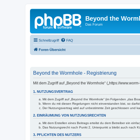
Beyond the Worm
Das Forum
Schnellzugriff
FAQ
Foren-Übersicht
Beyond the Wormhole - Registrierung
Mit dem Zugriff auf „Beyond the Wormhole“ („https://www.worm
1. NUTZUNGSVERTRAG
Mit dem Zugriff auf „Beyond the Wormhole“ (im Folgenden „das Boar
Wenn du mit diesen Regelungen nicht einverstanden bist, so darfst 
Der Nutzungsvertrag wird auf unbestimmte Zeit geschlossen und kan
2. EINRÄUMUNG VON NUTZUNGSRECHTEN
Mit dem Erstellen eines Beitrags erteilst du dem Betreiber ein ein
Das Nutzungsrecht nach Punkt 2, Unterpunkt a bleibt auch nach 
3. PFLICHTEN DES NUTZERS