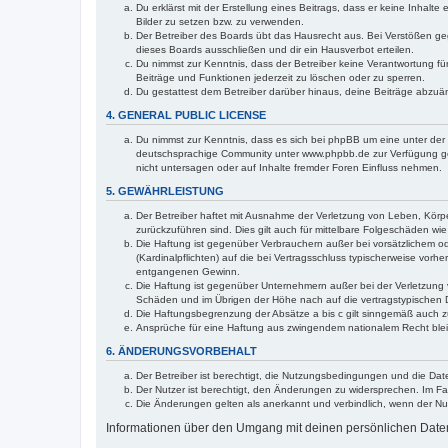
Du erklärst mit der Erstellung eines Beitrags, dass er keine Inhalt
Bilder zu setzen bzw. zu verwenden.
Der Betreiber des Boards übt das Hausrecht aus. Bei Verstößen g
dieses Boards ausschließen und dir ein Hausverbot erteilen.
Du nimmst zur Kenntnis, dass der Betreiber keine Verantwortung für 
Beiträge und Funktionen jederzeit zu löschen oder zu sperren.
Du gestattest dem Betreiber darüber hinaus, deine Beiträge abzuä
4. GENERAL PUBLIC LICENSE
Du nimmst zur Kenntnis, dass es sich bei phpBB um eine unter der 
deutschsprachige Community unter www.phpbb.de zur Verfügung gest
nicht untersagen oder auf Inhalte fremder Foren Einfluss nehmen.
5. GEWÄHRLEISTUNG
Der Betreiber haftet mit Ausnahme der Verletzung von Leben, Körper
zurückzuführen sind. Dies gilt auch für mittelbare Folgeschäden 
Die Haftung ist gegenüber Verbrauchern außer bei vorsätzlichem o
(Kardinalpflichten) auf die bei Vertragsschluss typischerweise vo
entgangenen Gewinn.
Die Haftung ist gegenüber Unternehmern außer bei der Verletzung 
Schäden und im Übrigen der Höhe nach auf die vertragstypischen 
Die Haftungsbegrenzung der Absätze a bis c gilt sinngemäß auch zu
Ansprüche für eine Haftung aus zwingendem nationalem Recht blei
6. ÄNDERUNGSVORBEHALT
Der Betreiber ist berechtigt, die Nutzungsbedingungen und die Dat
Der Nutzer ist berechtigt, den Änderungen zu widersprechen. Im Fa
Die Änderungen gelten als anerkannt und verbindlich, wenn der N
Informationen über den Umgang mit deinen persönlichen Daten 