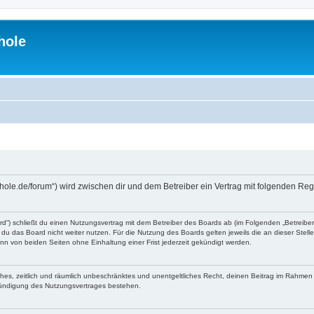
hole
-hole.de/forum“) wird zwischen dir und dem Betreiber ein Vertrag mit folgenden R
d“) schließt du einen Nutzungsvertrag mit dem Betreiber des Boards ab (im Folgenden „Betreibe
du das Board nicht weiter nutzen. Für die Nutzung des Boards gelten jeweils die an dieser Stell
n von beiden Seiten ohne Einhaltung einer Frist jederzeit gekündigt werden.
faches, zeitlich und räumlich unbeschränktes und unentgeltliches Recht, deinen Beitrag im Rahme
Kündigung des Nutzungsvertrages bestehen.