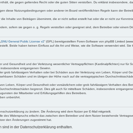
e enthält, die gegen geltendes Recht oder die guten Sitten verstoßen. Du erklärst insbesondere, 
egen diese Nutzungsbedingungen oder anderer im Board veröffentlichten Regeln kann der Betre
die Inhalte von Beiträgen übernimmt, die er nicht selbst erstellt hat oder die er nicht zur Kenn
ndern, sofern sie gegen o. g. Regeln verstoßen oder geeignet sind, dem Betreiber oder einem D
„
GNU General Public License v2
“ (GPL) bereitgestellten Foren-Software von phpBB Limited (ww
ellt. Beide haben keinen Einfluss auf die Art und Weise, wie die Software verwendet wird. Si
 und Gesundheit und der Verletzung wesentlicher Vertragspflichten (Kardinalpflichten) nur für Sc
wie insbesondere entgangenen Gewinn.
der grob fahrlässigem Verhalten oder bei Schäden aus der Verletzung von Leben, Körper und Ges
rhersehbaren Schäden und im übrigen der Höhe nach auf die vertragstypischen Durchschnittsschäde
von Leben, Körper und Gesundheit oder vorsätzlichem oder grob fahrlässigem Verhalten des Betr
Durchschnittsschäden begrenzt. Dies gilt auch für mittelbare Schäden, insbesondere entgangen
gunsten der Mitarbeiter und Erfüllungsgehilfen des Betreibers.
ben unberührt.
enschutzerklärung zu ändern. Die Änderung wird dem Nutzer per E-Mail mitgeteilt.
lle des Widerspruchs erlischt das zwischen dem Betreiber und dem Nutzer bestehende Vertragsverh
utzer den Änderungen zugestimmt hat.
sind in der Datenschutzerklärung enthalten.