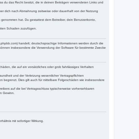
dass du das Recht besitzt, die in deinen Beiträgen verwendeten Links und
iber dich nach Abmahnung zeitweise oder dauerhaft von der Nutzung
tnis genommen hat. Du gestattest dem Betreiber, dein Benutzerkonto,
ritten Schaden zuzufügen.
w.phpbb.com) handelt; deutschsprachige Informationen werden durch die
e können insbesondere die Verwendung der Software für bestimmte Zwecke
häden, die auf ein vorsätzliches oder grob fahrlässiges Verhalten
undheit und der Verletzung wesentlicher Vertragspflichten
n begrenzt. Dies gilt auch für mittelbare Folgeschäden wie insbesondere
eibers auf die bei Vertragsschluss typischerweise vorhersehbaren
en Gewinn.
ältnis mit sofortiger Wirkung.