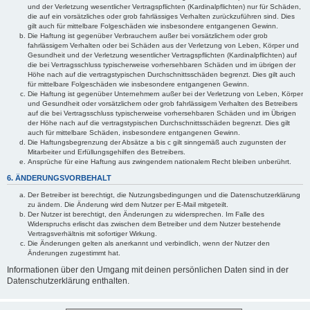
und der Verletzung wesentlicher Vertragspflichten (Kardinalpflichten) nur für Schäden,
die auf ein vorsätzliches oder grob fahrlässiges Verhalten zurückzuführen sind. Dies
gilt auch für mittelbare Folgeschäden wie insbesondere entgangenen Gewinn.
Die Haftung ist gegenüber Verbrauchern außer bei vorsätzlichem oder grob
fahrlässigem Verhalten oder bei Schäden aus der Verletzung von Leben, Körper und
Gesundheit und der Verletzung wesentlicher Vertragspflichten (Kardinalpflichten) auf
die bei Vertragsschluss typischerweise vorhersehbaren Schäden und im übrigen der
Höhe nach auf die vertragstypischen Durchschnittsschäden begrenzt. Dies gilt auch
für mittelbare Folgeschäden wie insbesondere entgangenen Gewinn.
Die Haftung ist gegenüber Unternehmern außer bei der Verletzung von Leben, Körper
und Gesundheit oder vorsätzlichem oder grob fahrlässigem Verhalten des Betreibers
auf die bei Vertragsschluss typischerweise vorhersehbaren Schäden und im Übrigen
der Höhe nach auf die vertragstypischen Durchschnittsschäden begrenzt. Dies gilt
auch für mittelbare Schäden, insbesondere entgangenen Gewinn.
Die Haftungsbegrenzung der Absätze a bis c gilt sinngemäß auch zugunsten der
Mitarbeiter und Erfüllungsgehilfen des Betreibers.
Ansprüche für eine Haftung aus zwingendem nationalem Recht bleiben unberührt.
6. ÄNDERUNGSVORBEHALT
Der Betreiber ist berechtigt, die Nutzungsbedingungen und die Datenschutzerklärung
zu ändern. Die Änderung wird dem Nutzer per E-Mail mitgeteilt.
Der Nutzer ist berechtigt, den Änderungen zu widersprechen. Im Falle des
Widerspruchs erlischt das zwischen dem Betreiber und dem Nutzer bestehende
Vertragsverhältnis mit sofortiger Wirkung.
Die Änderungen gelten als anerkannt und verbindlich, wenn der Nutzer den
Änderungen zugestimmt hat.
Informationen über den Umgang mit deinen persönlichen Daten sind in der
Datenschutzerklärung enthalten.