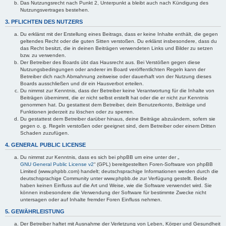
Das Nutzungsrecht nach Punkt 2, Unterpunkt a bleibt auch nach Kündigung des
Nutzungsvertrages bestehen.
3. PFLICHTEN DES NUTZERS
Du erklärst mit der Erstellung eines Beitrags, dass er keine Inhalte enthält, die gegen
geltendes Recht oder die guten Sitten verstoßen. Du erklärst insbesondere, dass du
das Recht besitzt, die in deinen Beiträgen verwendeten Links und Bilder zu setzen
bzw. zu verwenden.
Der Betreiber des Boards übt das Hausrecht aus. Bei Verstößen gegen diese
Nutzungsbedingungen oder anderer im Board veröffentlichten Regeln kann der
Betreiber dich nach Abmahnung zeitweise oder dauerhaft von der Nutzung dieses
Boards ausschließen und dir ein Hausverbot erteilen.
Du nimmst zur Kenntnis, dass der Betreiber keine Verantwortung für die Inhalte von
Beiträgen übernimmt, die er nicht selbst erstellt hat oder die er nicht zur Kenntnis
genommen hat. Du gestattest dem Betreiber, dein Benutzerkonto, Beiträge und
Funktionen jederzeit zu löschen oder zu sperren.
Du gestattest dem Betreiber darüber hinaus, deine Beiträge abzuändern, sofern sie
gegen o. g. Regeln verstoßen oder geeignet sind, dem Betreiber oder einem Dritten
Schaden zuzufügen.
4. GENERAL PUBLIC LICENSE
Du nimmst zur Kenntnis, dass es sich bei phpBB um eine unter der „
GNU General Public License v2
“ (GPL) bereitgestellten Foren-Software von phpBB
Limited (www.phpbb.com) handelt; deutschsprachige Informationen werden durch die
deutschsprachige Community unter www.phpbb.de zur Verfügung gestellt. Beide
haben keinen Einfluss auf die Art und Weise, wie die Software verwendet wird. Sie
können insbesondere die Verwendung der Software für bestimmte Zwecke nicht
untersagen oder auf Inhalte fremder Foren Einfluss nehmen.
5. GEWÄHRLEISTUNG
Der Betreiber haftet mit Ausnahme der Verletzung von Leben, Körper und Gesundheit