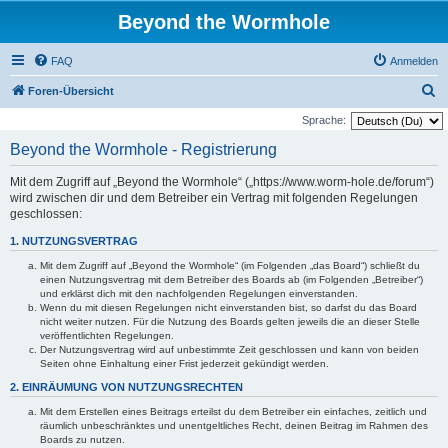
Beyond the Wormhole
FAQ
Anmelden
S
Foren-Übersicht
u
Sprache:
c
Beyond the Wormhole - Registrierung
h
Mit dem Zugriff auf „Beyond the Wormhole“ („https://www.worm-hole.de/forum“)
e
wird zwischen dir und dem Betreiber ein Vertrag mit folgenden Regelungen
geschlossen:
1. NUTZUNGSVERTRAG
Mit dem Zugriff auf „Beyond the Wormhole“ (im Folgenden „das Board“) schließt du
einen Nutzungsvertrag mit dem Betreiber des Boards ab (im Folgenden „Betreiber“)
und erklärst dich mit den nachfolgenden Regelungen einverstanden.
Wenn du mit diesen Regelungen nicht einverstanden bist, so darfst du das Board
nicht weiter nutzen. Für die Nutzung des Boards gelten jeweils die an dieser Stelle
veröffentlichten Regelungen.
Der Nutzungsvertrag wird auf unbestimmte Zeit geschlossen und kann von beiden
Seiten ohne Einhaltung einer Frist jederzeit gekündigt werden.
2. EINRÄUMUNG VON NUTZUNGSRECHTEN
Mit dem Erstellen eines Beitrags erteilst du dem Betreiber ein einfaches, zeitlich und
räumlich unbeschränktes und unentgeltliches Recht, deinen Beitrag im Rahmen des
Boards zu nutzen.