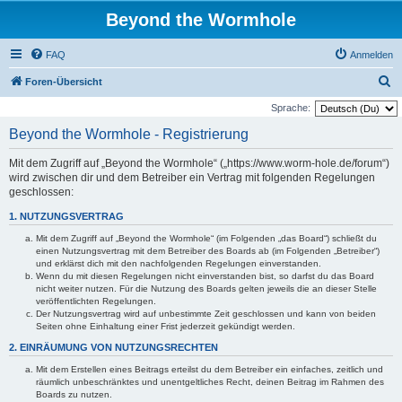
Beyond the Wormhole
FAQ
Anmelden
S
Foren-Übersicht
u
Sprache:
c
Beyond the Wormhole - Registrierung
h
Mit dem Zugriff auf „Beyond the Wormhole“ („https://www.worm-hole.de/forum“)
e
wird zwischen dir und dem Betreiber ein Vertrag mit folgenden Regelungen
geschlossen:
1. NUTZUNGSVERTRAG
Mit dem Zugriff auf „Beyond the Wormhole“ (im Folgenden „das Board“) schließt du
einen Nutzungsvertrag mit dem Betreiber des Boards ab (im Folgenden „Betreiber“)
und erklärst dich mit den nachfolgenden Regelungen einverstanden.
Wenn du mit diesen Regelungen nicht einverstanden bist, so darfst du das Board
nicht weiter nutzen. Für die Nutzung des Boards gelten jeweils die an dieser Stelle
veröffentlichten Regelungen.
Der Nutzungsvertrag wird auf unbestimmte Zeit geschlossen und kann von beiden
Seiten ohne Einhaltung einer Frist jederzeit gekündigt werden.
2. EINRÄUMUNG VON NUTZUNGSRECHTEN
Mit dem Erstellen eines Beitrags erteilst du dem Betreiber ein einfaches, zeitlich und
räumlich unbeschränktes und unentgeltliches Recht, deinen Beitrag im Rahmen des
Boards zu nutzen.