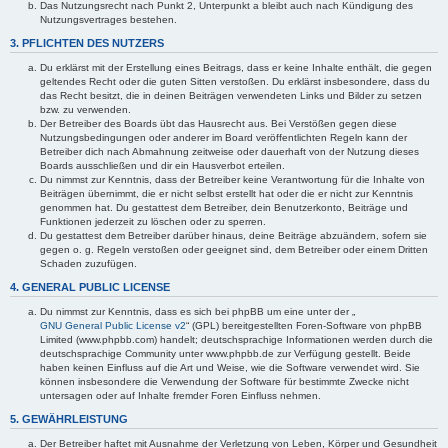
Das Nutzungsrecht nach Punkt 2, Unterpunkt a bleibt auch nach Kündigung des
Nutzungsvertrages bestehen.
3. PFLICHTEN DES NUTZERS
Du erklärst mit der Erstellung eines Beitrags, dass er keine Inhalte enthält, die gegen
geltendes Recht oder die guten Sitten verstoßen. Du erklärst insbesondere, dass du
das Recht besitzt, die in deinen Beiträgen verwendeten Links und Bilder zu setzen
bzw. zu verwenden.
Der Betreiber des Boards übt das Hausrecht aus. Bei Verstößen gegen diese
Nutzungsbedingungen oder anderer im Board veröffentlichten Regeln kann der
Betreiber dich nach Abmahnung zeitweise oder dauerhaft von der Nutzung dieses
Boards ausschließen und dir ein Hausverbot erteilen.
Du nimmst zur Kenntnis, dass der Betreiber keine Verantwortung für die Inhalte von
Beiträgen übernimmt, die er nicht selbst erstellt hat oder die er nicht zur Kenntnis
genommen hat. Du gestattest dem Betreiber, dein Benutzerkonto, Beiträge und
Funktionen jederzeit zu löschen oder zu sperren.
Du gestattest dem Betreiber darüber hinaus, deine Beiträge abzuändern, sofern sie
gegen o. g. Regeln verstoßen oder geeignet sind, dem Betreiber oder einem Dritten
Schaden zuzufügen.
4. GENERAL PUBLIC LICENSE
Du nimmst zur Kenntnis, dass es sich bei phpBB um eine unter der „
GNU General Public License v2
“ (GPL) bereitgestellten Foren-Software von phpBB
Limited (www.phpbb.com) handelt; deutschsprachige Informationen werden durch die
deutschsprachige Community unter www.phpbb.de zur Verfügung gestellt. Beide
haben keinen Einfluss auf die Art und Weise, wie die Software verwendet wird. Sie
können insbesondere die Verwendung der Software für bestimmte Zwecke nicht
untersagen oder auf Inhalte fremder Foren Einfluss nehmen.
5. GEWÄHRLEISTUNG
Der Betreiber haftet mit Ausnahme der Verletzung von Leben, Körper und Gesundheit