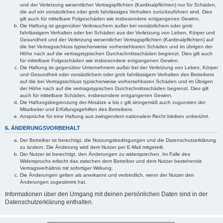
und der Verletzung wesentlicher Vertragspflichten (Kardinalpflichten) nur für Schäden,
die auf ein vorsätzliches oder grob fahrlässiges Verhalten zurückzuführen sind. Dies
gilt auch für mittelbare Folgeschäden wie insbesondere entgangenen Gewinn.
Die Haftung ist gegenüber Verbrauchern außer bei vorsätzlichem oder grob
fahrlässigem Verhalten oder bei Schäden aus der Verletzung von Leben, Körper und
Gesundheit und der Verletzung wesentlicher Vertragspflichten (Kardinalpflichten) auf
die bei Vertragsschluss typischerweise vorhersehbaren Schäden und im übrigen der
Höhe nach auf die vertragstypischen Durchschnittsschäden begrenzt. Dies gilt auch
für mittelbare Folgeschäden wie insbesondere entgangenen Gewinn.
Die Haftung ist gegenüber Unternehmern außer bei der Verletzung von Leben, Körper
und Gesundheit oder vorsätzlichem oder grob fahrlässigem Verhalten des Betreibers
auf die bei Vertragsschluss typischerweise vorhersehbaren Schäden und im Übrigen
der Höhe nach auf die vertragstypischen Durchschnittsschäden begrenzt. Dies gilt
auch für mittelbare Schäden, insbesondere entgangenen Gewinn.
Die Haftungsbegrenzung der Absätze a bis c gilt sinngemäß auch zugunsten der
Mitarbeiter und Erfüllungsgehilfen des Betreibers.
Ansprüche für eine Haftung aus zwingendem nationalem Recht bleiben unberührt.
6. ÄNDERUNGSVORBEHALT
Der Betreiber ist berechtigt, die Nutzungsbedingungen und die Datenschutzerklärung
zu ändern. Die Änderung wird dem Nutzer per E-Mail mitgeteilt.
Der Nutzer ist berechtigt, den Änderungen zu widersprechen. Im Falle des
Widerspruchs erlischt das zwischen dem Betreiber und dem Nutzer bestehende
Vertragsverhältnis mit sofortiger Wirkung.
Die Änderungen gelten als anerkannt und verbindlich, wenn der Nutzer den
Änderungen zugestimmt hat.
Informationen über den Umgang mit deinen persönlichen Daten sind in der
Datenschutzerklärung enthalten.