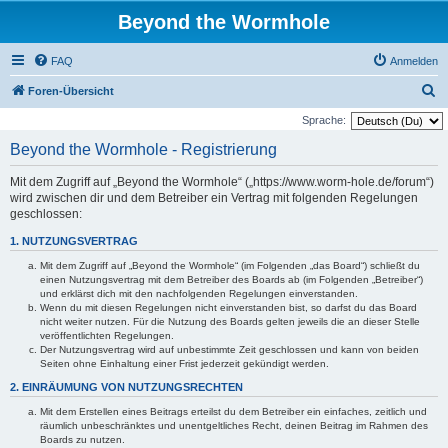
Beyond the Wormhole
FAQ
Anmelden
S
Foren-Übersicht
u
Sprache:
c
Beyond the Wormhole - Registrierung
h
Mit dem Zugriff auf „Beyond the Wormhole“ („https://www.worm-hole.de/forum“)
e
wird zwischen dir und dem Betreiber ein Vertrag mit folgenden Regelungen
geschlossen:
1. NUTZUNGSVERTRAG
Mit dem Zugriff auf „Beyond the Wormhole“ (im Folgenden „das Board“) schließt du
einen Nutzungsvertrag mit dem Betreiber des Boards ab (im Folgenden „Betreiber“)
und erklärst dich mit den nachfolgenden Regelungen einverstanden.
Wenn du mit diesen Regelungen nicht einverstanden bist, so darfst du das Board
nicht weiter nutzen. Für die Nutzung des Boards gelten jeweils die an dieser Stelle
veröffentlichten Regelungen.
Der Nutzungsvertrag wird auf unbestimmte Zeit geschlossen und kann von beiden
Seiten ohne Einhaltung einer Frist jederzeit gekündigt werden.
2. EINRÄUMUNG VON NUTZUNGSRECHTEN
Mit dem Erstellen eines Beitrags erteilst du dem Betreiber ein einfaches, zeitlich und
räumlich unbeschränktes und unentgeltliches Recht, deinen Beitrag im Rahmen des
Boards zu nutzen.