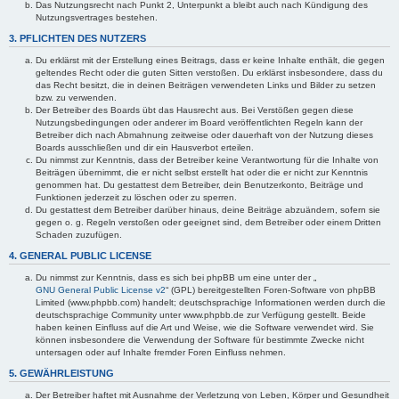
Das Nutzungsrecht nach Punkt 2, Unterpunkt a bleibt auch nach Kündigung des
Nutzungsvertrages bestehen.
3. PFLICHTEN DES NUTZERS
Du erklärst mit der Erstellung eines Beitrags, dass er keine Inhalte enthält, die gegen
geltendes Recht oder die guten Sitten verstoßen. Du erklärst insbesondere, dass du
das Recht besitzt, die in deinen Beiträgen verwendeten Links und Bilder zu setzen
bzw. zu verwenden.
Der Betreiber des Boards übt das Hausrecht aus. Bei Verstößen gegen diese
Nutzungsbedingungen oder anderer im Board veröffentlichten Regeln kann der
Betreiber dich nach Abmahnung zeitweise oder dauerhaft von der Nutzung dieses
Boards ausschließen und dir ein Hausverbot erteilen.
Du nimmst zur Kenntnis, dass der Betreiber keine Verantwortung für die Inhalte von
Beiträgen übernimmt, die er nicht selbst erstellt hat oder die er nicht zur Kenntnis
genommen hat. Du gestattest dem Betreiber, dein Benutzerkonto, Beiträge und
Funktionen jederzeit zu löschen oder zu sperren.
Du gestattest dem Betreiber darüber hinaus, deine Beiträge abzuändern, sofern sie
gegen o. g. Regeln verstoßen oder geeignet sind, dem Betreiber oder einem Dritten
Schaden zuzufügen.
4. GENERAL PUBLIC LICENSE
Du nimmst zur Kenntnis, dass es sich bei phpBB um eine unter der „
GNU General Public License v2
“ (GPL) bereitgestellten Foren-Software von phpBB
Limited (www.phpbb.com) handelt; deutschsprachige Informationen werden durch die
deutschsprachige Community unter www.phpbb.de zur Verfügung gestellt. Beide
haben keinen Einfluss auf die Art und Weise, wie die Software verwendet wird. Sie
können insbesondere die Verwendung der Software für bestimmte Zwecke nicht
untersagen oder auf Inhalte fremder Foren Einfluss nehmen.
5. GEWÄHRLEISTUNG
Der Betreiber haftet mit Ausnahme der Verletzung von Leben, Körper und Gesundheit