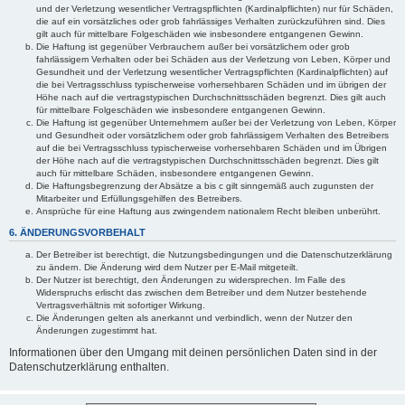
und der Verletzung wesentlicher Vertragspflichten (Kardinalpflichten) nur für Schäden,
die auf ein vorsätzliches oder grob fahrlässiges Verhalten zurückzuführen sind. Dies
gilt auch für mittelbare Folgeschäden wie insbesondere entgangenen Gewinn.
Die Haftung ist gegenüber Verbrauchern außer bei vorsätzlichem oder grob
fahrlässigem Verhalten oder bei Schäden aus der Verletzung von Leben, Körper und
Gesundheit und der Verletzung wesentlicher Vertragspflichten (Kardinalpflichten) auf
die bei Vertragsschluss typischerweise vorhersehbaren Schäden und im übrigen der
Höhe nach auf die vertragstypischen Durchschnittsschäden begrenzt. Dies gilt auch
für mittelbare Folgeschäden wie insbesondere entgangenen Gewinn.
Die Haftung ist gegenüber Unternehmern außer bei der Verletzung von Leben, Körper
und Gesundheit oder vorsätzlichem oder grob fahrlässigem Verhalten des Betreibers
auf die bei Vertragsschluss typischerweise vorhersehbaren Schäden und im Übrigen
der Höhe nach auf die vertragstypischen Durchschnittsschäden begrenzt. Dies gilt
auch für mittelbare Schäden, insbesondere entgangenen Gewinn.
Die Haftungsbegrenzung der Absätze a bis c gilt sinngemäß auch zugunsten der
Mitarbeiter und Erfüllungsgehilfen des Betreibers.
Ansprüche für eine Haftung aus zwingendem nationalem Recht bleiben unberührt.
6. ÄNDERUNGSVORBEHALT
Der Betreiber ist berechtigt, die Nutzungsbedingungen und die Datenschutzerklärung
zu ändern. Die Änderung wird dem Nutzer per E-Mail mitgeteilt.
Der Nutzer ist berechtigt, den Änderungen zu widersprechen. Im Falle des
Widerspruchs erlischt das zwischen dem Betreiber und dem Nutzer bestehende
Vertragsverhältnis mit sofortiger Wirkung.
Die Änderungen gelten als anerkannt und verbindlich, wenn der Nutzer den
Änderungen zugestimmt hat.
Informationen über den Umgang mit deinen persönlichen Daten sind in der
Datenschutzerklärung enthalten.