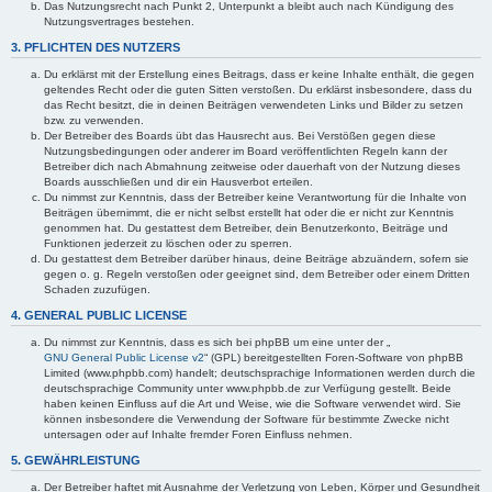
Das Nutzungsrecht nach Punkt 2, Unterpunkt a bleibt auch nach Kündigung des
Nutzungsvertrages bestehen.
3. PFLICHTEN DES NUTZERS
Du erklärst mit der Erstellung eines Beitrags, dass er keine Inhalte enthält, die gegen
geltendes Recht oder die guten Sitten verstoßen. Du erklärst insbesondere, dass du
das Recht besitzt, die in deinen Beiträgen verwendeten Links und Bilder zu setzen
bzw. zu verwenden.
Der Betreiber des Boards übt das Hausrecht aus. Bei Verstößen gegen diese
Nutzungsbedingungen oder anderer im Board veröffentlichten Regeln kann der
Betreiber dich nach Abmahnung zeitweise oder dauerhaft von der Nutzung dieses
Boards ausschließen und dir ein Hausverbot erteilen.
Du nimmst zur Kenntnis, dass der Betreiber keine Verantwortung für die Inhalte von
Beiträgen übernimmt, die er nicht selbst erstellt hat oder die er nicht zur Kenntnis
genommen hat. Du gestattest dem Betreiber, dein Benutzerkonto, Beiträge und
Funktionen jederzeit zu löschen oder zu sperren.
Du gestattest dem Betreiber darüber hinaus, deine Beiträge abzuändern, sofern sie
gegen o. g. Regeln verstoßen oder geeignet sind, dem Betreiber oder einem Dritten
Schaden zuzufügen.
4. GENERAL PUBLIC LICENSE
Du nimmst zur Kenntnis, dass es sich bei phpBB um eine unter der „
GNU General Public License v2
“ (GPL) bereitgestellten Foren-Software von phpBB
Limited (www.phpbb.com) handelt; deutschsprachige Informationen werden durch die
deutschsprachige Community unter www.phpbb.de zur Verfügung gestellt. Beide
haben keinen Einfluss auf die Art und Weise, wie die Software verwendet wird. Sie
können insbesondere die Verwendung der Software für bestimmte Zwecke nicht
untersagen oder auf Inhalte fremder Foren Einfluss nehmen.
5. GEWÄHRLEISTUNG
Der Betreiber haftet mit Ausnahme der Verletzung von Leben, Körper und Gesundheit