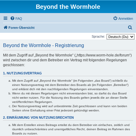
Beyond the Wormhole
FAQ
Anmelden
S
Foren-Übersicht
u
Sprache:
c
Beyond the Wormhole - Registrierung
h
Mit dem Zugriff auf „Beyond the Wormhole“ („https://www.worm-hole.de/forum“)
e
wird zwischen dir und dem Betreiber ein Vertrag mit folgenden Regelungen
geschlossen:
1. NUTZUNGSVERTRAG
Mit dem Zugriff auf „Beyond the Wormhole“ (im Folgenden „das Board“) schließt du
einen Nutzungsvertrag mit dem Betreiber des Boards ab (im Folgenden „Betreiber“)
und erklärst dich mit den nachfolgenden Regelungen einverstanden.
Wenn du mit diesen Regelungen nicht einverstanden bist, so darfst du das Board
nicht weiter nutzen. Für die Nutzung des Boards gelten jeweils die an dieser Stelle
veröffentlichten Regelungen.
Der Nutzungsvertrag wird auf unbestimmte Zeit geschlossen und kann von beiden
Seiten ohne Einhaltung einer Frist jederzeit gekündigt werden.
2. EINRÄUMUNG VON NUTZUNGSRECHTEN
Mit dem Erstellen eines Beitrags erteilst du dem Betreiber ein einfaches, zeitlich und
räumlich unbeschränktes und unentgeltliches Recht, deinen Beitrag im Rahmen des
Boards zu nutzen.