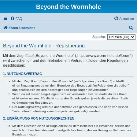
Beyond the Wormhole
FAQ
Anmelden
S
Foren-Übersicht
u
Sprache:
c
Beyond the Wormhole - Registrierung
h
Mit dem Zugriff auf „Beyond the Wormhole“ („https://www.worm-hole.de/forum“)
e
wird zwischen dir und dem Betreiber ein Vertrag mit folgenden Regelungen
geschlossen:
1. NUTZUNGSVERTRAG
Mit dem Zugriff auf „Beyond the Wormhole“ (im Folgenden „das Board“) schließt du
einen Nutzungsvertrag mit dem Betreiber des Boards ab (im Folgenden „Betreiber“)
und erklärst dich mit den nachfolgenden Regelungen einverstanden.
Wenn du mit diesen Regelungen nicht einverstanden bist, so darfst du das Board
nicht weiter nutzen. Für die Nutzung des Boards gelten jeweils die an dieser Stelle
veröffentlichten Regelungen.
Der Nutzungsvertrag wird auf unbestimmte Zeit geschlossen und kann von beiden
Seiten ohne Einhaltung einer Frist jederzeit gekündigt werden.
2. EINRÄUMUNG VON NUTZUNGSRECHTEN
Mit dem Erstellen eines Beitrags erteilst du dem Betreiber ein einfaches, zeitlich und
räumlich unbeschränktes und unentgeltliches Recht, deinen Beitrag im Rahmen des
Boards zu nutzen.