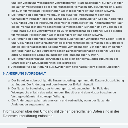
und der Verletzung wesentlicher Vertragspflichten (Kardinalpflichten) nur für Schäden,
die auf ein vorsätzliches oder grob fahrlässiges Verhalten zurückzuführen sind. Dies
gilt auch für mittelbare Folgeschäden wie insbesondere entgangenen Gewinn.
Die Haftung ist gegenüber Verbrauchern außer bei vorsätzlichem oder grob
fahrlässigem Verhalten oder bei Schäden aus der Verletzung von Leben, Körper und
Gesundheit und der Verletzung wesentlicher Vertragspflichten (Kardinalpflichten) auf
die bei Vertragsschluss typischerweise vorhersehbaren Schäden und im übrigen der
Höhe nach auf die vertragstypischen Durchschnittsschäden begrenzt. Dies gilt auch
für mittelbare Folgeschäden wie insbesondere entgangenen Gewinn.
Die Haftung ist gegenüber Unternehmern außer bei der Verletzung von Leben, Körper
und Gesundheit oder vorsätzlichem oder grob fahrlässigem Verhalten des Betreibers
auf die bei Vertragsschluss typischerweise vorhersehbaren Schäden und im Übrigen
der Höhe nach auf die vertragstypischen Durchschnittsschäden begrenzt. Dies gilt
auch für mittelbare Schäden, insbesondere entgangenen Gewinn.
Die Haftungsbegrenzung der Absätze a bis c gilt sinngemäß auch zugunsten der
Mitarbeiter und Erfüllungsgehilfen des Betreibers.
Ansprüche für eine Haftung aus zwingendem nationalem Recht bleiben unberührt.
6. ÄNDERUNGSVORBEHALT
Der Betreiber ist berechtigt, die Nutzungsbedingungen und die Datenschutzerklärung
zu ändern. Die Änderung wird dem Nutzer per E-Mail mitgeteilt.
Der Nutzer ist berechtigt, den Änderungen zu widersprechen. Im Falle des
Widerspruchs erlischt das zwischen dem Betreiber und dem Nutzer bestehende
Vertragsverhältnis mit sofortiger Wirkung.
Die Änderungen gelten als anerkannt und verbindlich, wenn der Nutzer den
Änderungen zugestimmt hat.
Informationen über den Umgang mit deinen persönlichen Daten sind in der
Datenschutzerklärung enthalten.