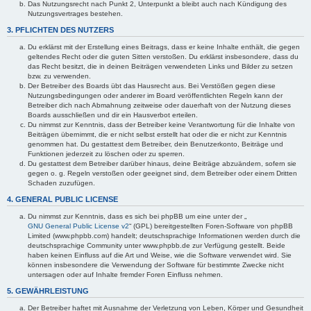
Das Nutzungsrecht nach Punkt 2, Unterpunkt a bleibt auch nach Kündigung des
Nutzungsvertrages bestehen.
3. PFLICHTEN DES NUTZERS
Du erklärst mit der Erstellung eines Beitrags, dass er keine Inhalte enthält, die gegen
geltendes Recht oder die guten Sitten verstoßen. Du erklärst insbesondere, dass du
das Recht besitzt, die in deinen Beiträgen verwendeten Links und Bilder zu setzen
bzw. zu verwenden.
Der Betreiber des Boards übt das Hausrecht aus. Bei Verstößen gegen diese
Nutzungsbedingungen oder anderer im Board veröffentlichten Regeln kann der
Betreiber dich nach Abmahnung zeitweise oder dauerhaft von der Nutzung dieses
Boards ausschließen und dir ein Hausverbot erteilen.
Du nimmst zur Kenntnis, dass der Betreiber keine Verantwortung für die Inhalte von
Beiträgen übernimmt, die er nicht selbst erstellt hat oder die er nicht zur Kenntnis
genommen hat. Du gestattest dem Betreiber, dein Benutzerkonto, Beiträge und
Funktionen jederzeit zu löschen oder zu sperren.
Du gestattest dem Betreiber darüber hinaus, deine Beiträge abzuändern, sofern sie
gegen o. g. Regeln verstoßen oder geeignet sind, dem Betreiber oder einem Dritten
Schaden zuzufügen.
4. GENERAL PUBLIC LICENSE
Du nimmst zur Kenntnis, dass es sich bei phpBB um eine unter der „
GNU General Public License v2
“ (GPL) bereitgestellten Foren-Software von phpBB
Limited (www.phpbb.com) handelt; deutschsprachige Informationen werden durch die
deutschsprachige Community unter www.phpbb.de zur Verfügung gestellt. Beide
haben keinen Einfluss auf die Art und Weise, wie die Software verwendet wird. Sie
können insbesondere die Verwendung der Software für bestimmte Zwecke nicht
untersagen oder auf Inhalte fremder Foren Einfluss nehmen.
5. GEWÄHRLEISTUNG
Der Betreiber haftet mit Ausnahme der Verletzung von Leben, Körper und Gesundheit